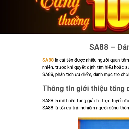
SA88 – Đán
SA88
là cái tên được nhiều người quan tâm 
nhiên, trước khi quyết định tìm hiểu hoặc s
SA88, phân tích ưu điểm, danh mục trò chơ
Thông tin giới thiệu tổng
SA88 là một nền tảng giải trí trực tuyến đ
SA88 là tối ưu trải nghiệm người dùng thông