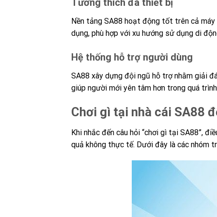
Tương thích đa thiết bị
Nền tảng SA88 hoạt động tốt trên cả máy t
dụng, phù hợp với xu hướng sử dụng di động
Hệ thống hỗ trợ người dùng
SA88 xây dựng đội ngũ hỗ trợ nhằm giải đáp
giúp người mới yên tâm hơn trong quá trình
Chơi gì tại nhà cái SA88 đ
Khi nhắc đến câu hỏi “chơi gì tại SA88”, đi
quả không thực tế. Dưới đây là các nhóm tr