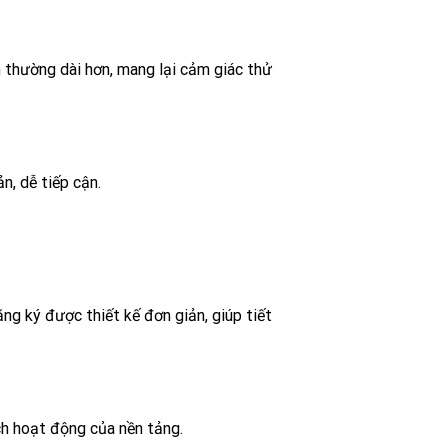
ệm thường dài hơn, mang lại cảm giác thử
n, dễ tiếp cận.
ng ký được thiết kế đơn giản, giúp tiết
ch hoạt động của nền tảng.