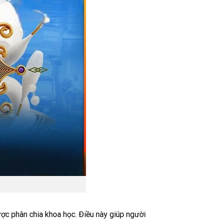
ợc phân chia khoa học. Điều này giúp người