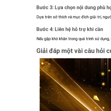
Bước 3: Lựa chọn nội dung phù h
Dựa trên sở thích và mục đích giải trí, ngư
Bước 4: Liên hệ hỗ trợ khi cần
Nếu gặp khó khăn trong quá trình sử dụng, 
Giải đáp một vài câu hỏi 