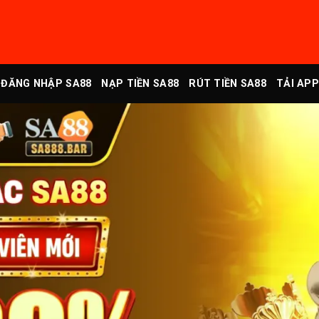
ĐĂNG NHẬP SA88
NẠP TIỀN SA88
RÚT TIỀN SA88
TẢI APP