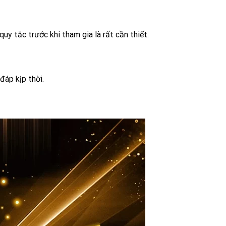
uy tắc trước khi tham gia là rất cần thiết.
đáp kịp thời.