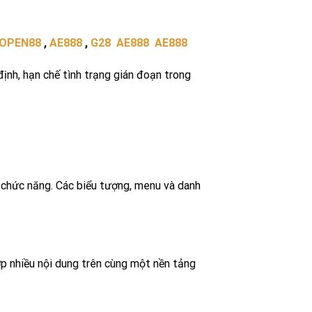
OPEN88
,
AE888
,
G28
AE888
AE888
nh, hạn chế tình trạng gián đoạn trong
 chức năng. Các biểu tượng, menu và danh
ợp nhiều nội dung trên cùng một nền tảng