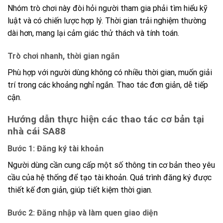
Nhóm trò chơi này đòi hỏi người tham gia phải tìm hiểu kỹ
luật và có chiến lược hợp lý. Thời gian trải nghiệm thường
dài hơn, mang lại cảm giác thử thách và tính toán.
Trò chơi nhanh, thời gian ngắn
Phù hợp với người dùng không có nhiều thời gian, muốn giải
trí trong các khoảng nghỉ ngắn. Thao tác đơn giản, dễ tiếp
cận.
Hướng dẫn thực hiện các thao tác cơ bản tại
nhà cái SA88
Bước 1: Đăng ký tài khoản
Người dùng cần cung cấp một số thông tin cơ bản theo yêu
cầu của hệ thống để tạo tài khoản. Quá trình đăng ký được
thiết kế đơn giản, giúp tiết kiệm thời gian.
Bước 2: Đăng nhập và làm quen giao diện