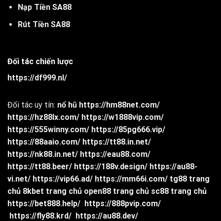
Nạp Tiền SA88
Rút Tiền SA88
Đối tác chiến lược
https://df999.nl/
Đối tác uy tín:
nổ hũ
https://hm88net.com/
https://hz88lx.com/
https://w1888vip.com/
https://555winny.com/
https://85pg666.vip/
https://88aaio.com/
https://tt88.in.net/
https://nk88.in.net/
https://eau88.com/
https://tt88.beer/
https://188v.design/
https://au88-
vi.net/
https://vip66.ad/
https://mm66i.com/
tg88 trang
chủ
8kbet trang chủ
open88 trang chủ
sc88 trang chủ
https://bet888.help/
https://888pvip.com/
https://fly88.krd/
https://au88.dev/