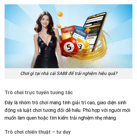
Chơi gì tại nhà cái SA88 để trải nghiệm hiệu quả?
Trò chơi trực tuyến tương tác
Đây là nhóm trò chơi mang tính giải trí cao, giao diện sinh
động và luật chơi tương đối dễ hiểu. Phù hợp với người mới
muốn làm quen hoặc tìm kiếm trải nghiệm nhẹ nhàng.
Trò chơi chiến thuật – tư duy