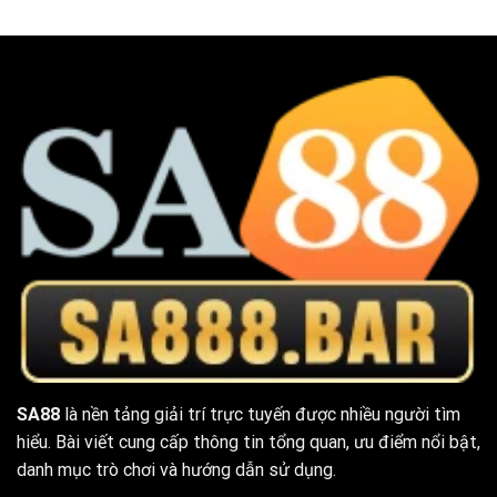
SA88
là nền tảng giải trí trực tuyến được nhiều người tìm
hiểu. Bài viết cung cấp thông tin tổng quan, ưu điểm nổi bật,
danh mục trò chơi và hướng dẫn sử dụng.