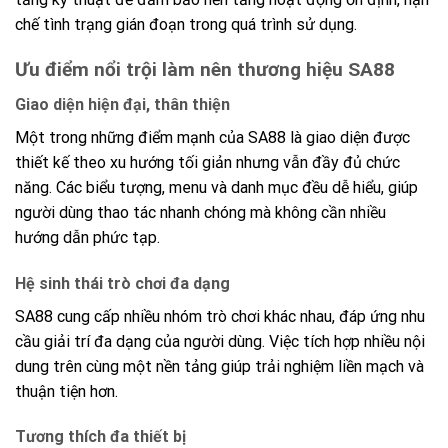
chế tình trạng gián đoạn trong quá trình sử dụng.
Ưu điểm nổi trội làm nên thương hiệu SA88
Giao diện hiện đại, thân thiện
Một trong những điểm mạnh của SA88 là giao diện được
thiết kế theo xu hướng tối giản nhưng vẫn đầy đủ chức
năng. Các biểu tượng, menu và danh mục đều dễ hiểu, giúp
người dùng thao tác nhanh chóng mà không cần nhiều
hướng dẫn phức tạp.
Hệ sinh thái trò chơi đa dạng
SA88 cung cấp nhiều nhóm trò chơi khác nhau, đáp ứng nhu
cầu giải trí đa dạng của người dùng. Việc tích hợp nhiều nội
dung trên cùng một nền tảng giúp trải nghiệm liền mạch và
thuận tiện hơn.
Tương thích đa thiết bị