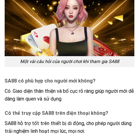
Một vài câu hỏi của người chơi khi tham gia SA88
SA88 có phù hợp cho người mới không?
Có. Giao diện thân thiện và bố cục rõ ràng giúp người mới dễ
dàng làm quen và sử dụng.
Có thể truy cập SA88 trên điện thoại không?
SA88 hỗ trợ tốt trên thiết bị di động, cho phép người dùng
trải nghiệm linh hoạt mọi lúc, mọi nơi.