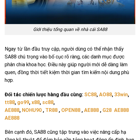
Giới thiệu tổng quan về nhà cái SA88
Ngay từ lần đầu truy cập, người dùng có thể nhận thấy
SA88 chú trọng vào bố cục rõ ràng, các danh mục được
phân chia khoa học. Điều này giúp người mới dễ dàng làm
quen, đồng thời tiết kiệm thời gian tìm kiếm nội dung phù
hợp.
Đối tác chiến lược hàng đầu cùng:
SC88
,
AO88
,
33win
,
tt88
,
go99
,
x88
,
sc88
,
AE888
,
NOHU90
,
TR88
,
OPEN88
,
AE888
,
G28
AE888
AE888
Bên cạnh đó, SA88 cũng tập trung vào việc nâng cấp hạ
tầng kỹ thuật để đảm bảo nền tảng hoạt động ổn định, hạn