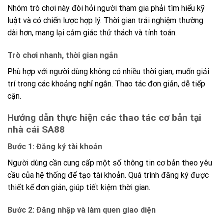
Nhóm trò chơi này đòi hỏi người tham gia phải tìm hiểu kỹ
luật và có chiến lược hợp lý. Thời gian trải nghiệm thường
dài hơn, mang lại cảm giác thử thách và tính toán.
Trò chơi nhanh, thời gian ngắn
Phù hợp với người dùng không có nhiều thời gian, muốn giải
trí trong các khoảng nghỉ ngắn. Thao tác đơn giản, dễ tiếp
cận.
Hướng dẫn thực hiện các thao tác cơ bản tại
nhà cái SA88
Bước 1: Đăng ký tài khoản
Người dùng cần cung cấp một số thông tin cơ bản theo yêu
cầu của hệ thống để tạo tài khoản. Quá trình đăng ký được
thiết kế đơn giản, giúp tiết kiệm thời gian.
Bước 2: Đăng nhập và làm quen giao diện