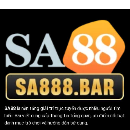
SA88
là nền tảng giải trí trực tuyến được nhiều người tìm
hiểu. Bài viết cung cấp thông tin tổng quan, ưu điểm nổi bật,
danh mục trò chơi và hướng dẫn sử dụng.