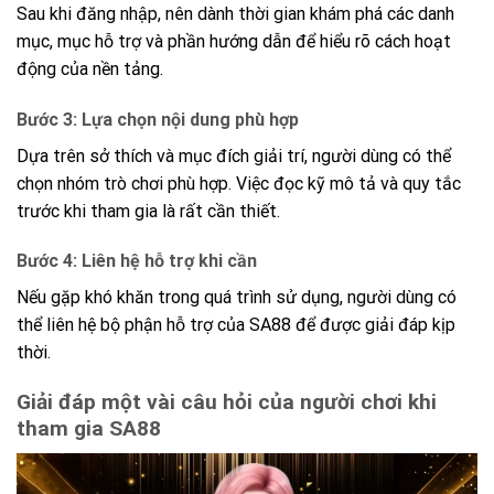
Sau khi đăng nhập, nên dành thời gian khám phá các danh
mục, mục hỗ trợ và phần hướng dẫn để hiểu rõ cách hoạt
động của nền tảng.
Bước 3: Lựa chọn nội dung phù hợp
Dựa trên sở thích và mục đích giải trí, người dùng có thể
chọn nhóm trò chơi phù hợp. Việc đọc kỹ mô tả và quy tắc
trước khi tham gia là rất cần thiết.
Bước 4: Liên hệ hỗ trợ khi cần
Nếu gặp khó khăn trong quá trình sử dụng, người dùng có
thể liên hệ bộ phận hỗ trợ của SA88 để được giải đáp kịp
thời.
Giải đáp một vài câu hỏi của người chơi khi
tham gia SA88