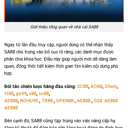
Giới thiệu tổng quan về nhà cái SA88
Ngay từ lần đầu truy cập, người dùng có thể nhận thấy
SA88 chú trọng vào bố cục rõ ràng, các danh mục được
phân chia khoa học. Điều này giúp người mới dễ dàng làm
quen, đồng thời tiết kiệm thời gian tìm kiếm nội dung phù
hợp.
Đối tác chiến lược hàng đầu cùng:
SC88
,
AO88
,
33win
,
tt88
,
go99
,
x88
,
sc88
,
AE888
,
NOHU90
,
TR88
,
OPEN88
,
AE888
,
G28
AE888
AE888
Bên cạnh đó, SA88 cũng tập trung vào việc nâng cấp hạ
tầng kỹ thuật để đảm bảo nền tảng hoạt động ổn định, hạn