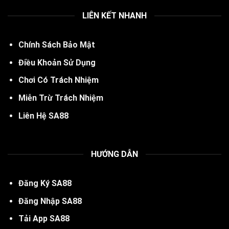
LIÊN KẾT NHANH
Chính Sách Bảo Mật
Điều Khoản Sử Dụng
Chơi Có Trách Nhiệm
Miễn Trừ Trách Nhiệm
Liên Hệ SA88
HƯỚNG DẪN
Đăng Ký SA88
Đăng Nhập SA88
Tải App SA88