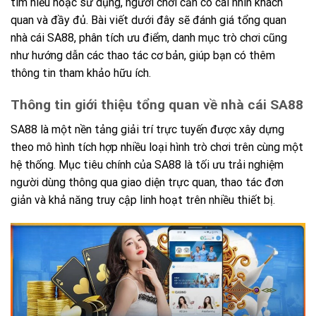
tìm hiểu hoặc sử dụng, người chơi cần có cái nhìn khách
quan và đầy đủ. Bài viết dưới đây sẽ đánh giá tổng quan
nhà cái SA88, phân tích ưu điểm, danh mục trò chơi cũng
như hướng dẫn các thao tác cơ bản, giúp bạn có thêm
thông tin tham khảo hữu ích.
Thông tin giới thiệu tổng quan về nhà cái SA88
SA88 là một nền tảng giải trí trực tuyến được xây dựng
theo mô hình tích hợp nhiều loại hình trò chơi trên cùng một
hệ thống. Mục tiêu chính của SA88 là tối ưu trải nghiệm
người dùng thông qua giao diện trực quan, thao tác đơn
giản và khả năng truy cập linh hoạt trên nhiều thiết bị.