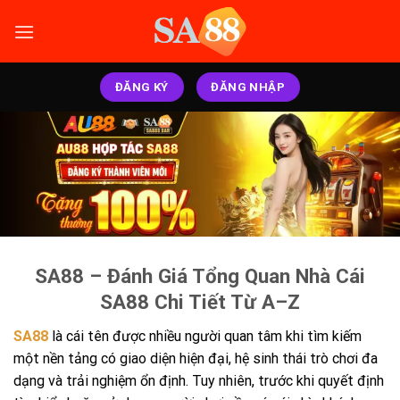
Bỏ
qua
nội
dung
ĐĂNG KÝ
ĐĂNG NHẬP
SA88 – Đánh Giá Tổng Quan Nhà Cái
SA88 Chi Tiết Từ A–Z
SA88
là cái tên được nhiều người quan tâm khi tìm kiếm
một nền tảng có giao diện hiện đại, hệ sinh thái trò chơi đa
dạng và trải nghiệm ổn định. Tuy nhiên, trước khi quyết định