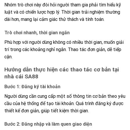
Nhóm trò chơi này đòi hỏi người tham gia phải tìm hiểu kỹ
luật và có chiến lược hợp lý. Thời gian trải nghiệm thường
dài hơn, mang lại cảm giác thử thách và tính toán.
Trò chơi nhanh, thời gian ngắn
Phù hợp với người dùng không có nhiều thời gian, muốn giải
trí trong các khoảng nghỉ ngắn. Thao tác đơn giản, dễ tiếp
cận.
Hướng dẫn thực hiện các thao tác cơ bản tại
nhà cái SA88
Bước 1: Đăng ký tài khoản
Người dùng cần cung cấp một số thông tin cơ bản theo yêu
cầu của hệ thống để tạo tài khoản. Quá trình đăng ký được
thiết kế đơn giản, giúp tiết kiệm thời gian.
Bước 2: Đăng nhập và làm quen giao diện