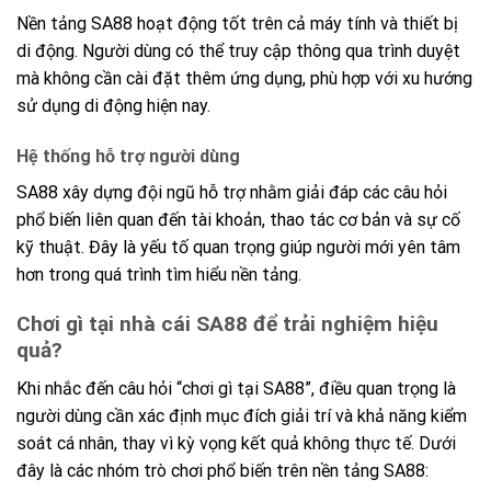
Nền tảng SA88 hoạt động tốt trên cả máy tính và thiết bị
di động. Người dùng có thể truy cập thông qua trình duyệt
mà không cần cài đặt thêm ứng dụng, phù hợp với xu hướng
sử dụng di động hiện nay.
Hệ thống hỗ trợ người dùng
SA88 xây dựng đội ngũ hỗ trợ nhằm giải đáp các câu hỏi
phổ biến liên quan đến tài khoản, thao tác cơ bản và sự cố
kỹ thuật. Đây là yếu tố quan trọng giúp người mới yên tâm
hơn trong quá trình tìm hiểu nền tảng.
Chơi gì tại nhà cái SA88 để trải nghiệm hiệu
quả?
Khi nhắc đến câu hỏi “chơi gì tại SA88”, điều quan trọng là
người dùng cần xác định mục đích giải trí và khả năng kiểm
soát cá nhân, thay vì kỳ vọng kết quả không thực tế. Dưới
đây là các nhóm trò chơi phổ biến trên nền tảng SA88: