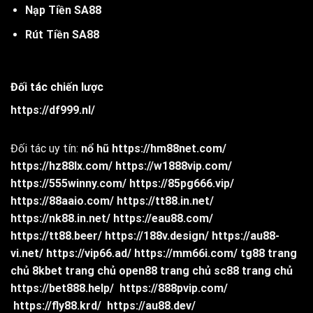
Nạp Tiền SA88
Rút Tiền SA88
Đối tác chiến lược
https://df999.nl/
Đối tác uy tín:
nổ hũ
https://hm88net.com/
https://hz88lx.com/
https://w1888vip.com/
https://555winny.com/
https://85pg666.vip/
https://88aaio.com/
https://tt88.in.net/
https://nk88.in.net/
https://eau88.com/
https://tt88.beer/
https://188v.design/
https://au88-
vi.net/
https://vip66.ad/
https://mm66i.com/
tg88 trang
chủ
8kbet trang chủ
open88 trang chủ
sc88 trang chủ
https://bet888.help/
https://888pvip.com/
https://fly88.krd/
https://au88.dev/