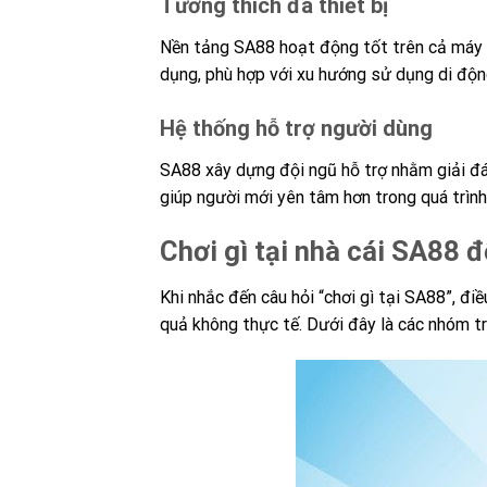
Tương thích đa thiết bị
Nền tảng SA88 hoạt động tốt trên cả máy t
dụng, phù hợp với xu hướng sử dụng di động
Hệ thống hỗ trợ người dùng
SA88 xây dựng đội ngũ hỗ trợ nhằm giải đáp
giúp người mới yên tâm hơn trong quá trình
Chơi gì tại nhà cái SA88 đ
Khi nhắc đến câu hỏi “chơi gì tại SA88”, đi
quả không thực tế. Dưới đây là các nhóm tr