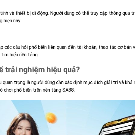
ính và thiết bị di động. Người dùng có thể truy cập thông qua 
 hiện nay.
 các câu hỏi phổ biến liên quan đến tài khoản, thao tác cơ bản v
 tìm hiểu nền tảng.
ể trải nghiệm hiệu quả?
ều quan trọng là người dùng cần xác định mục đích giải trí và khả
ò chơi phổ biến trên nền tảng SA88: