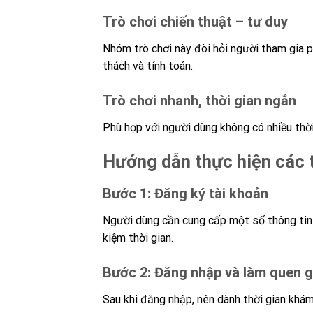
Trò chơi chiến thuật – tư duy
Nhóm trò chơi này đòi hỏi người tham gia ph
thách và tính toán.
Trò chơi nhanh, thời gian ngắn
Phù hợp với người dùng không có nhiều thời 
Hướng dẫn thực hiện các t
Bước 1: Đăng ký tài khoản
Người dùng cần cung cấp một số thông tin c
kiệm thời gian.
Bước 2: Đăng nhập và làm quen g
Sau khi đăng nhập, nên dành thời gian khá