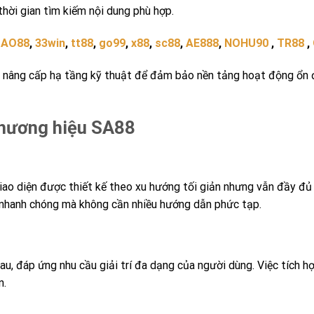
thời gian tìm kiếm nội dung phù hợp.
,
AO88
,
33win
,
tt88
,
go99
,
x88
,
sc88
,
AE888
,
NOHU90
,
TR88
,
 nâng cấp hạ tầng kỹ thuật để đảm bảo nền tảng hoạt động ổn đị
 thương hiệu SA88
ao diện được thiết kế theo xu hướng tối giản nhưng vẫn đầy đủ
 nhanh chóng mà không cần nhiều hướng dẫn phức tạp.
u, đáp ứng nhu cầu giải trí đa dạng của người dùng. Việc tích h
n.