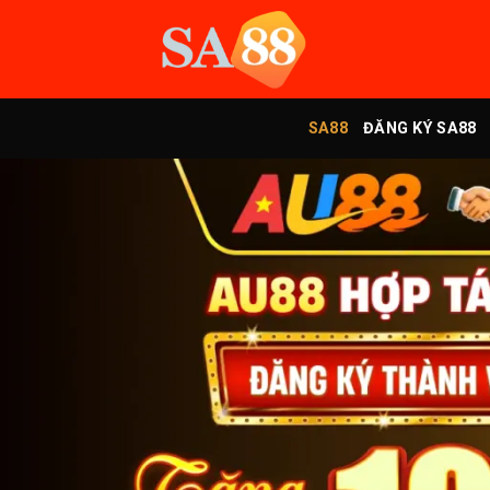
Bỏ
qua
nội
dung
SA88
ĐĂNG KÝ SA88