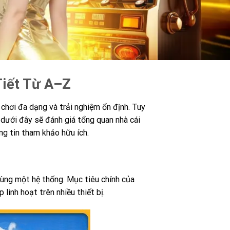
Tiết Từ A–Z
 chơi đa dạng và trải nghiệm ổn định. Tuy
t dưới đây sẽ đánh giá tổng quan nhà cái
ng tin tham khảo hữu ích.
 cùng một hệ thống. Mục tiêu chính của
linh hoạt trên nhiều thiết bị.