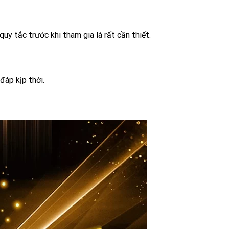
uy tắc trước khi tham gia là rất cần thiết.
đáp kịp thời.