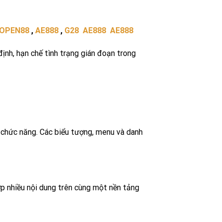
OPEN88
,
AE888
,
G28
AE888
AE888
nh, hạn chế tình trạng gián đoạn trong
 chức năng. Các biểu tượng, menu và danh
ợp nhiều nội dung trên cùng một nền tảng