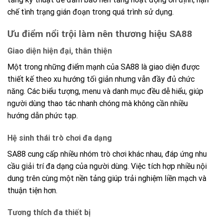
chế tình trạng gián đoạn trong quá trình sử dụng.
Ưu điểm nổi trội làm nên thương hiệu SA88
Giao diện hiện đại, thân thiện
Một trong những điểm mạnh của SA88 là giao diện được
thiết kế theo xu hướng tối giản nhưng vẫn đầy đủ chức
năng. Các biểu tượng, menu và danh mục đều dễ hiểu, giúp
người dùng thao tác nhanh chóng mà không cần nhiều
hướng dẫn phức tạp.
Hệ sinh thái trò chơi đa dạng
SA88 cung cấp nhiều nhóm trò chơi khác nhau, đáp ứng nhu
cầu giải trí đa dạng của người dùng. Việc tích hợp nhiều nội
dung trên cùng một nền tảng giúp trải nghiệm liền mạch và
thuận tiện hơn.
Tương thích đa thiết bị