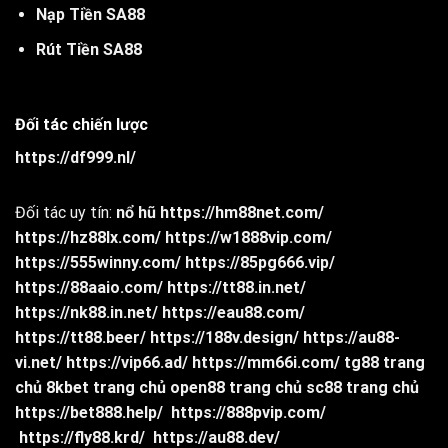
Nạp Tiền SA88
Rút Tiền SA88
Đối tác chiến lược
https://df999.nl/
Đối tác uy tín:
nổ hũ
https://hm88net.com/
https://hz88lx.com/
https://w1888vip.com/
https://555winny.com/
https://85pg666.vip/
https://88aaio.com/
https://tt88.in.net/
https://nk88.in.net/
https://eau88.com/
https://tt88.beer/
https://188v.design/
https://au88-
vi.net/
https://vip66.ad/
https://mm66i.com/
tg88 trang
chủ
8kbet trang chủ
open88 trang chủ
sc88 trang chủ
https://bet888.help/
https://888pvip.com/
https://fly88.krd/
https://au88.dev/