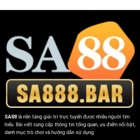
SA88
là nền tảng giải trí trực tuyến được nhiều người tìm
hiểu. Bài viết cung cấp thông tin tổng quan, ưu điểm nổi bật,
danh mục trò chơi và hướng dẫn sử dụng.