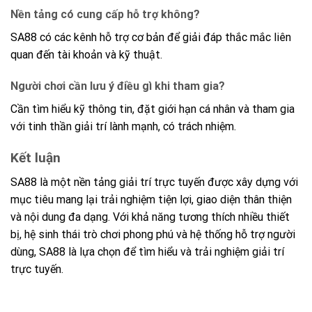
Nền tảng có cung cấp hỗ trợ không?
SA88 có các kênh hỗ trợ cơ bản để giải đáp thắc mắc liên
quan đến tài khoản và kỹ thuật.
Người chơi cần lưu ý điều gì khi tham gia?
Cần tìm hiểu kỹ thông tin, đặt giới hạn cá nhân và tham gia
với tinh thần giải trí lành mạnh, có trách nhiệm.
Kết luận
SA88 là một nền tảng giải trí trực tuyến được xây dựng với
mục tiêu mang lại trải nghiệm tiện lợi, giao diện thân thiện
và nội dung đa dạng. Với khả năng tương thích nhiều thiết
bị, hệ sinh thái trò chơi phong phú và hệ thống hỗ trợ người
dùng, SA88 là lựa chọn để tìm hiểu và trải nghiệm giải trí
trực tuyến.