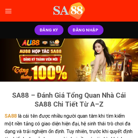
Bỏ
qua
nội
dung
ĐĂNG KÝ
ĐĂNG NHẬP
SA88 – Đánh Giá Tổng Quan Nhà Cái
SA88 Chi Tiết Từ A–Z
SA88
là cái tên được nhiều người quan tâm khi tìm kiếm
một nền tảng có giao diện hiện đại, hệ sinh thái trò chơi đa
dạng và trải nghiệm ổn định. Tuy nhiên, trước khi quyết định