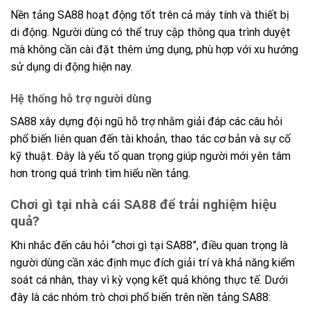
Nền tảng SA88 hoạt động tốt trên cả máy tính và thiết bị
di động. Người dùng có thể truy cập thông qua trình duyệt
mà không cần cài đặt thêm ứng dụng, phù hợp với xu hướng
sử dụng di động hiện nay.
Hệ thống hỗ trợ người dùng
SA88 xây dựng đội ngũ hỗ trợ nhằm giải đáp các câu hỏi
phổ biến liên quan đến tài khoản, thao tác cơ bản và sự cố
kỹ thuật. Đây là yếu tố quan trọng giúp người mới yên tâm
hơn trong quá trình tìm hiểu nền tảng.
Chơi gì tại nhà cái SA88 để trải nghiệm hiệu
quả?
Khi nhắc đến câu hỏi “chơi gì tại SA88”, điều quan trọng là
người dùng cần xác định mục đích giải trí và khả năng kiểm
soát cá nhân, thay vì kỳ vọng kết quả không thực tế. Dưới
đây là các nhóm trò chơi phổ biến trên nền tảng SA88: