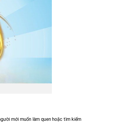
ới người mới muốn làm quen hoặc tìm kiếm