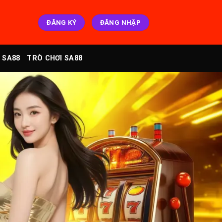
ĐĂNG KÝ
ĐĂNG NHẬP
 SA88
TRÒ CHƠI SA88