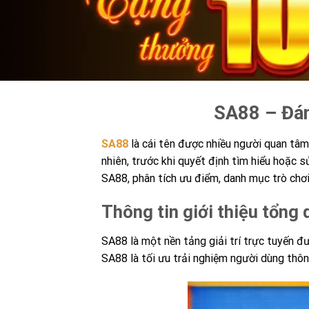
SA88 – Đán
SA88
là cái tên được nhiều người quan tâm 
nhiên, trước khi quyết định tìm hiểu hoặc s
SA88, phân tích ưu điểm, danh mục trò chơ
Thông tin giới thiệu tổng
SA88 là một nền tảng giải trí trực tuyến đ
SA88 là tối ưu trải nghiệm người dùng thông