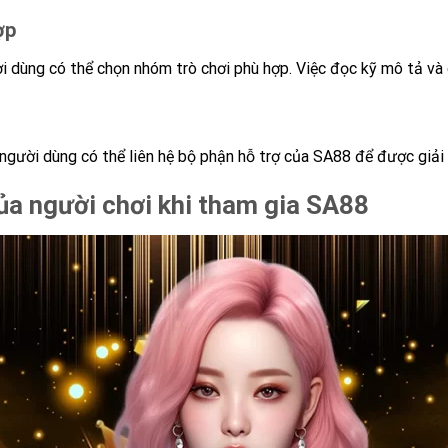
ợp
ời dùng có thể chọn nhóm trò chơi phù hợp. Việc đọc kỹ mô tả và q
người dùng có thể liên hệ bộ phận hỗ trợ của SA88 để được giải 
của người chơi khi tham gia SA88