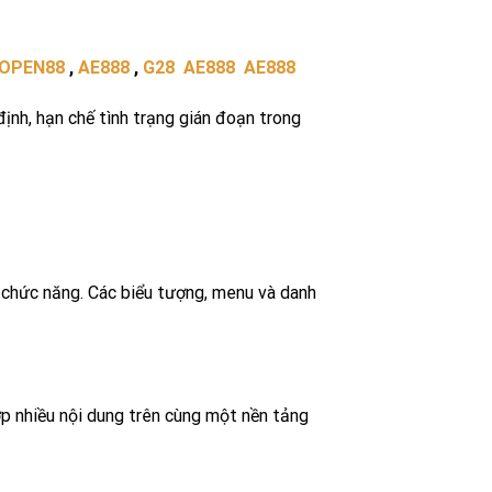
OPEN88
,
AE888
,
G28
AE888
AE888
nh, hạn chế tình trạng gián đoạn trong
 chức năng. Các biểu tượng, menu và danh
ợp nhiều nội dung trên cùng một nền tảng