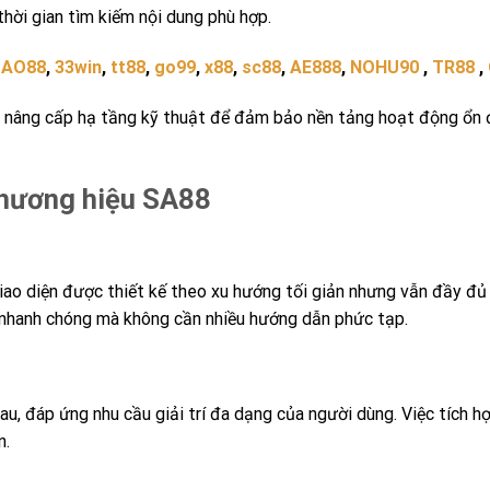
thời gian tìm kiếm nội dung phù hợp.
,
AO88
,
33win
,
tt88
,
go99
,
x88
,
sc88
,
AE888
,
NOHU90
,
TR88
,
 nâng cấp hạ tầng kỹ thuật để đảm bảo nền tảng hoạt động ổn đị
 thương hiệu SA88
ao diện được thiết kế theo xu hướng tối giản nhưng vẫn đầy đủ
 nhanh chóng mà không cần nhiều hướng dẫn phức tạp.
u, đáp ứng nhu cầu giải trí đa dạng của người dùng. Việc tích h
n.