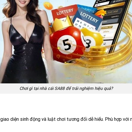
Chơi gì tại nhà cái SA88 để trải nghiệm hiệu quả?
o, giao diện sinh động và luật chơi tương đối dễ hiểu. Phù hợp v