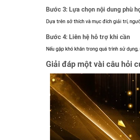
Bước 3: Lựa chọn nội dung phù h
Dựa trên sở thích và mục đích giải trí, ngư
Bước 4: Liên hệ hỗ trợ khi cần
Nếu gặp khó khăn trong quá trình sử dụng, 
Giải đáp một vài câu hỏi 