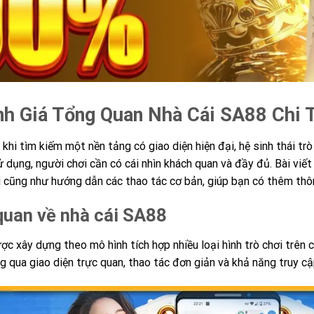
h Giá Tổng Quan Nhà Cái SA88 Chi 
khi tìm kiếm một nền tảng có giao diện hiện đại, hệ sinh thái trò
ử dụng, người chơi cần có cái nhìn khách quan và đầy đủ. Bài viế
i cũng như hướng dẫn các thao tác cơ bản, giúp bạn có thêm thô
 quan về nhà cái SA88
ược xây dựng theo mô hình tích hợp nhiều loại hình trò chơi trên
 qua giao diện trực quan, thao tác đơn giản và khả năng truy cập 