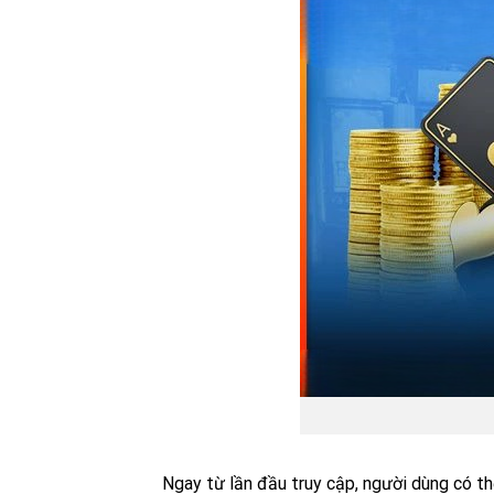
Ngay từ lần đầu truy cập, người dùng có t