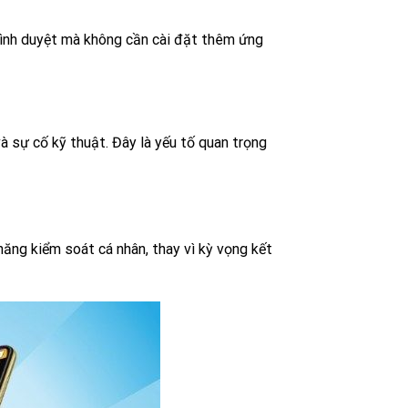
trình duyệt mà không cần cài đặt thêm ứng
à sự cố kỹ thuật. Đây là yếu tố quan trọng
 năng kiểm soát cá nhân, thay vì kỳ vọng kết