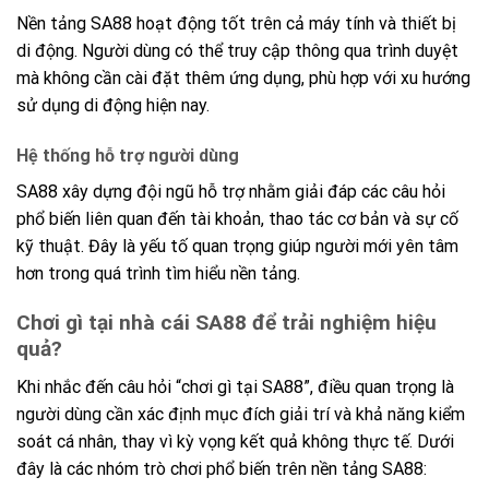
Nền tảng SA88 hoạt động tốt trên cả máy tính và thiết bị
di động. Người dùng có thể truy cập thông qua trình duyệt
mà không cần cài đặt thêm ứng dụng, phù hợp với xu hướng
sử dụng di động hiện nay.
Hệ thống hỗ trợ người dùng
SA88 xây dựng đội ngũ hỗ trợ nhằm giải đáp các câu hỏi
phổ biến liên quan đến tài khoản, thao tác cơ bản và sự cố
kỹ thuật. Đây là yếu tố quan trọng giúp người mới yên tâm
hơn trong quá trình tìm hiểu nền tảng.
Chơi gì tại nhà cái SA88 để trải nghiệm hiệu
quả?
Khi nhắc đến câu hỏi “chơi gì tại SA88”, điều quan trọng là
người dùng cần xác định mục đích giải trí và khả năng kiểm
soát cá nhân, thay vì kỳ vọng kết quả không thực tế. Dưới
đây là các nhóm trò chơi phổ biến trên nền tảng SA88: