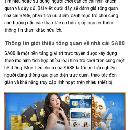
tìm hiểu hoặc sử dụng, người chơi cần có cái nhìn khách
quan và đầy đủ. Bài viết dưới đây sẽ đánh giá tổng quan
nhà cái SA88, phân tích ưu điểm, danh mục trò chơi cũng
như hướng dẫn các thao tác cơ bản, giúp bạn có thêm
thông tin tham khảo hữu ích.
Thông tin giới thiệu tổng quan về nhà cái SA88
SA88 là một nền tảng giải trí trực tuyến được xây dựng
theo mô hình tích hợp nhiều loại hình trò chơi trên cùng một
hệ thống. Mục tiêu chính của SA88 là tối ưu trải nghiệm
người dùng thông qua giao diện trực quan, thao tác đơn
giản và khả năng truy cập linh hoạt trên nhiều thiết bị.