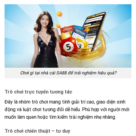
Chơi gì tại nhà cái SA88 để trải nghiệm hiệu quả?
Trò chơi trực tuyến tương tác
Đây là nhóm trò chơi mang tính giải trí cao, giao diện sinh
động và luật chơi tương đối dễ hiểu. Phù hợp với người mới
muốn làm quen hoặc tìm kiếm trải nghiệm nhẹ nhàng.
Trò chơi chiến thuật – tư duy