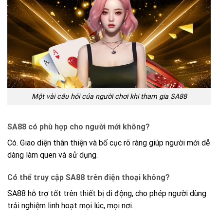
Một vài câu hỏi của người chơi khi tham gia SA88
SA88 có phù hợp cho người mới không?
Có. Giao diện thân thiện và bố cục rõ ràng giúp người mới dễ
dàng làm quen và sử dụng.
Có thể truy cập SA88 trên điện thoại không?
SA88 hỗ trợ tốt trên thiết bị di động, cho phép người dùng
trải nghiệm linh hoạt mọi lúc, mọi nơi.