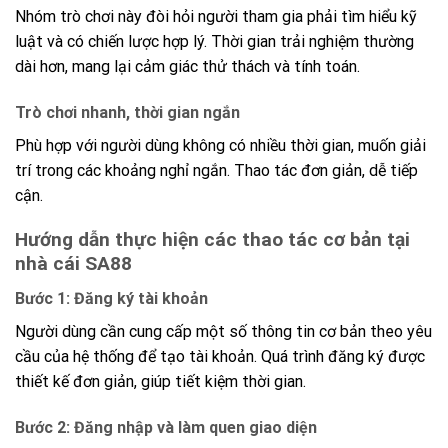
Nhóm trò chơi này đòi hỏi người tham gia phải tìm hiểu kỹ
luật và có chiến lược hợp lý. Thời gian trải nghiệm thường
dài hơn, mang lại cảm giác thử thách và tính toán.
Trò chơi nhanh, thời gian ngắn
Phù hợp với người dùng không có nhiều thời gian, muốn giải
trí trong các khoảng nghỉ ngắn. Thao tác đơn giản, dễ tiếp
cận.
Hướng dẫn thực hiện các thao tác cơ bản tại
nhà cái SA88
Bước 1: Đăng ký tài khoản
Người dùng cần cung cấp một số thông tin cơ bản theo yêu
cầu của hệ thống để tạo tài khoản. Quá trình đăng ký được
thiết kế đơn giản, giúp tiết kiệm thời gian.
Bước 2: Đăng nhập và làm quen giao diện