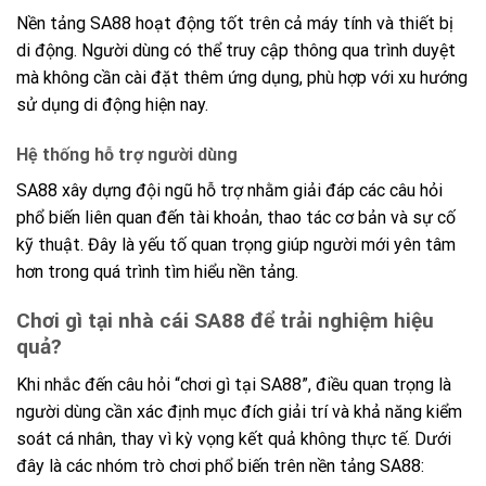
Nền tảng SA88 hoạt động tốt trên cả máy tính và thiết bị
di động. Người dùng có thể truy cập thông qua trình duyệt
mà không cần cài đặt thêm ứng dụng, phù hợp với xu hướng
sử dụng di động hiện nay.
Hệ thống hỗ trợ người dùng
SA88 xây dựng đội ngũ hỗ trợ nhằm giải đáp các câu hỏi
phổ biến liên quan đến tài khoản, thao tác cơ bản và sự cố
kỹ thuật. Đây là yếu tố quan trọng giúp người mới yên tâm
hơn trong quá trình tìm hiểu nền tảng.
Chơi gì tại nhà cái SA88 để trải nghiệm hiệu
quả?
Khi nhắc đến câu hỏi “chơi gì tại SA88”, điều quan trọng là
người dùng cần xác định mục đích giải trí và khả năng kiểm
soát cá nhân, thay vì kỳ vọng kết quả không thực tế. Dưới
đây là các nhóm trò chơi phổ biến trên nền tảng SA88: