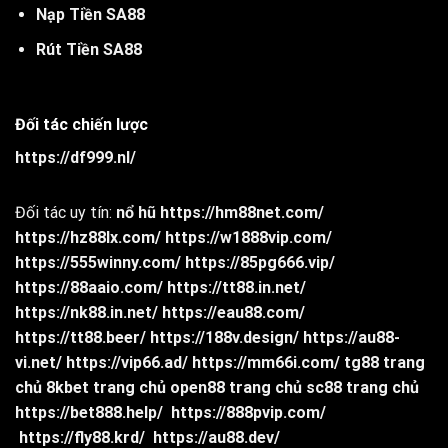
Nạp Tiền SA88
Rút Tiền SA88
Đối tác chiến lược
https://df999.nl/
Đối tác uy tín:
nổ hũ
https://hm88net.com/
https://hz88lx.com/
https://w1888vip.com/
https://555winny.com/
https://85pg666.vip/
https://88aaio.com/
https://tt88.in.net/
https://nk88.in.net/
https://eau88.com/
https://tt88.beer/
https://188v.design/
https://au88-
vi.net/
https://vip66.ad/
https://mm66i.com/
tg88 trang
chủ
8kbet trang chủ
open88 trang chủ
sc88 trang chủ
https://bet888.help/
https://888pvip.com/
https://fly88.krd/
https://au88.dev/