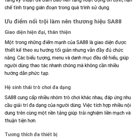
chế tình trạng gián đoạn trong quá trình sử dụng.
Ưu điểm nổi trội làm nên thương hiệu SA88
Giao diện hiện đại, thân thiện
Một trong những điểm mạnh của SA88 là giao diện được
thiết kế theo xu hướng tối giản nhưng vẫn đầy đủ chức
năng. Các biểu tượng, menu và danh mục đều dễ hiểu, giúp
người dùng thao tác nhanh chóng mà không cần nhiều
hướng dẫn phức tạp.
Hệ sinh thái trò chơi đa dạng
SA88 cung cấp nhiều nhóm trò chơi khác nhau, đáp ứng nhu
cầu giải trí đa dạng của người dùng. Việc tích hợp nhiều nội
dung trên cùng một nền tảng giúp trải nghiệm liền mạch và
thuận tiện hơn.
Tương thích đa thiết bị