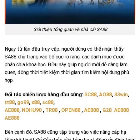
Giới thiệu tổng quan về nhà cái SA88
Ngay từ lần đầu truy cập, người dùng có thể nhận thấy
SA88 chú trọng vào bố cục rõ ràng, các danh mục được
phân chia khoa học. Điều này giúp người mới dễ dàng làm
quen, đồng thời tiết kiệm thời gian tìm kiếm nội dung phù
hợp.
Đối tác chiến lược hàng đầu cùng:
SC88
,
AO88
,
33win
,
tt88
,
go99
,
x88
,
sc88
,
AE888
,
NOHU90
,
TR88
,
OPEN88
,
AE888
,
G28
AE888
AE888
Bên cạnh đó, SA88 cũng tập trung vào việc nâng cấp hạ
tầng kỹ thuật để đảm bảo nền tảng hoạt động ổn định, hạn