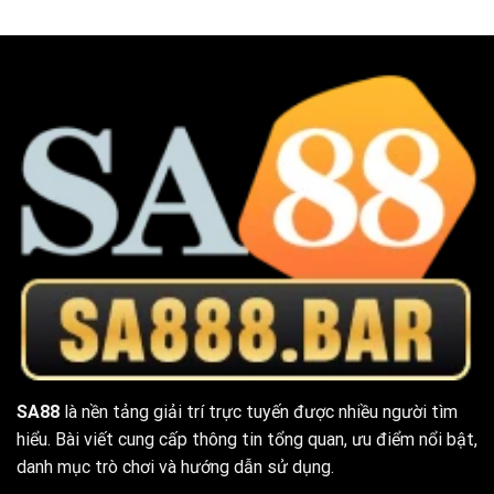
SA88
là nền tảng giải trí trực tuyến được nhiều người tìm
hiểu. Bài viết cung cấp thông tin tổng quan, ưu điểm nổi bật,
danh mục trò chơi và hướng dẫn sử dụng.