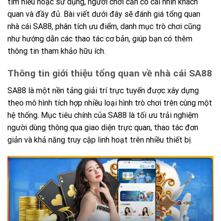
tìm hiểu hoặc sử dụng, người chơi cần có cái nhìn khách
quan và đầy đủ. Bài viết dưới đây sẽ đánh giá tổng quan
nhà cái SA88, phân tích ưu điểm, danh mục trò chơi cũng
như hướng dẫn các thao tác cơ bản, giúp bạn có thêm
thông tin tham khảo hữu ích.
Thông tin giới thiệu tổng quan về nhà cái SA88
SA88 là một nền tảng giải trí trực tuyến được xây dựng
theo mô hình tích hợp nhiều loại hình trò chơi trên cùng một
hệ thống. Mục tiêu chính của SA88 là tối ưu trải nghiệm
người dùng thông qua giao diện trực quan, thao tác đơn
giản và khả năng truy cập linh hoạt trên nhiều thiết bị.