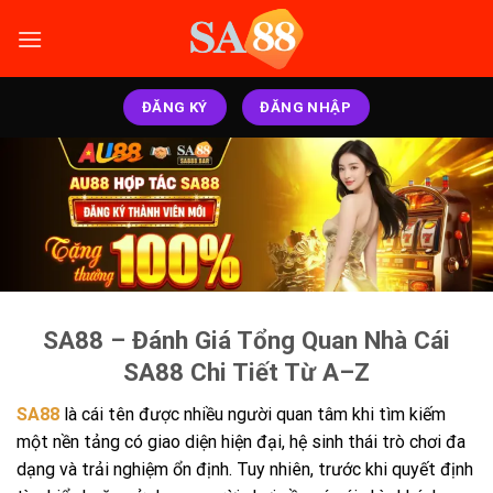
Bỏ
qua
nội
dung
ĐĂNG KÝ
ĐĂNG NHẬP
SA88 – Đánh Giá Tổng Quan Nhà Cái
SA88 Chi Tiết Từ A–Z
SA88
là cái tên được nhiều người quan tâm khi tìm kiếm
một nền tảng có giao diện hiện đại, hệ sinh thái trò chơi đa
dạng và trải nghiệm ổn định. Tuy nhiên, trước khi quyết định