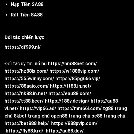
Nạp Tiền SA88
Rút Tiền SA88
Đối tác chiến lược
https://df999.nl/
Đối tác uy tín:
nổ hũ
https://hm88net.com/
https://hz88lx.com/
https://w1888vip.com/
https://555winny.com/
https://85pg666.vip/
https://88aaio.com/
https://tt88.in.net/
https://nk88.in.net/
https://eau88.com/
https://tt88.beer/
https://188v.design/
https://au88-
vi.net/
https://vip66.ad/
https://mm66i.com/
tg88 trang
chủ
8kbet trang chủ
open88 trang chủ
sc88 trang chủ
https://bet888.help/
https://888pvip.com/
https://fly88.krd/
https://au88.dev/