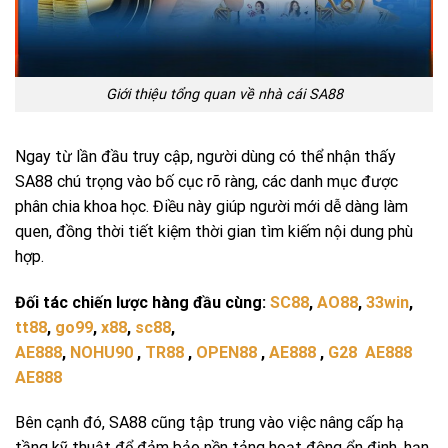
Giới thiệu tổng quan về nhà cái SA88
Ngay từ lần đầu truy cập, người dùng có thể nhận thấy
SA88 chú trọng vào bố cục rõ ràng, các danh mục được
phân chia khoa học. Điều này giúp người mới dễ dàng làm
quen, đồng thời tiết kiệm thời gian tìm kiếm nội dung phù
hợp.
Đối tác chiến lược hàng đầu cùng:
SC88
,
AO88
,
33win
,
tt88
,
go99
,
x88
,
sc88
,
AE888
,
NOHU90
,
TR88
,
OPEN88
,
AE888
,
G28
AE888
AE888
Bên cạnh đó, SA88 cũng tập trung vào việc nâng cấp hạ
tầng kỹ thuật để đảm bảo nền tảng hoạt động ổn định, hạn