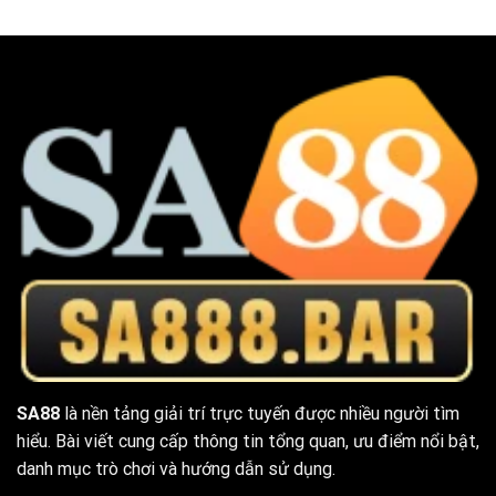
SA88
là nền tảng giải trí trực tuyến được nhiều người tìm
hiểu. Bài viết cung cấp thông tin tổng quan, ưu điểm nổi bật,
danh mục trò chơi và hướng dẫn sử dụng.