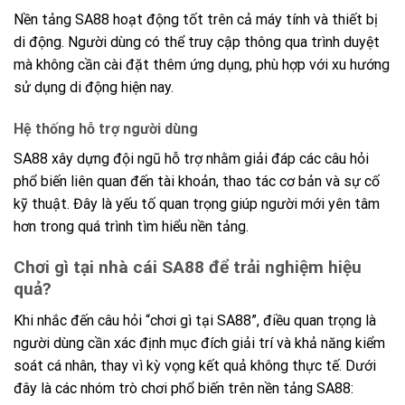
Nền tảng SA88 hoạt động tốt trên cả máy tính và thiết bị
di động. Người dùng có thể truy cập thông qua trình duyệt
mà không cần cài đặt thêm ứng dụng, phù hợp với xu hướng
sử dụng di động hiện nay.
Hệ thống hỗ trợ người dùng
SA88 xây dựng đội ngũ hỗ trợ nhằm giải đáp các câu hỏi
phổ biến liên quan đến tài khoản, thao tác cơ bản và sự cố
kỹ thuật. Đây là yếu tố quan trọng giúp người mới yên tâm
hơn trong quá trình tìm hiểu nền tảng.
Chơi gì tại nhà cái SA88 để trải nghiệm hiệu
quả?
Khi nhắc đến câu hỏi “chơi gì tại SA88”, điều quan trọng là
người dùng cần xác định mục đích giải trí và khả năng kiểm
soát cá nhân, thay vì kỳ vọng kết quả không thực tế. Dưới
đây là các nhóm trò chơi phổ biến trên nền tảng SA88: