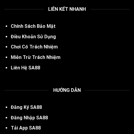
LIÊN KẾT NHANH
Chính Sách Bảo Mật
Điều Khoản Sử Dụng
Chơi Có Trách Nhiệm
Miễn Trừ Trách Nhiệm
Liên Hệ SA88
HƯỚNG DẪN
Đăng Ký SA88
Đăng Nhập SA88
Tải App SA88