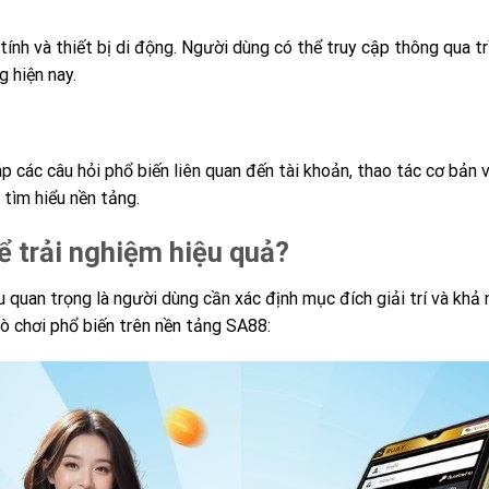
ính và thiết bị di động. Người dùng có thể truy cập thông qua 
 hiện nay.
 các câu hỏi phổ biến liên quan đến tài khoản, thao tác cơ bản v
 tìm hiểu nền tảng.
ể trải nghiệm hiệu quả?
ều quan trọng là người dùng cần xác định mục đích giải trí và khả
ò chơi phổ biến trên nền tảng SA88: