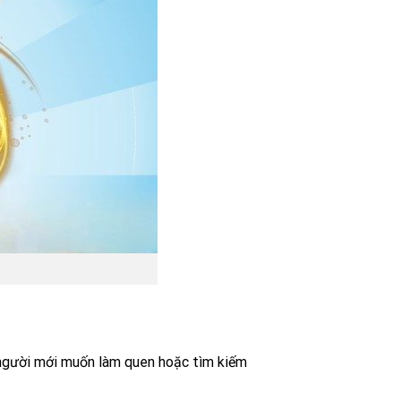
ới người mới muốn làm quen hoặc tìm kiếm