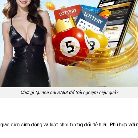
Chơi gì tại nhà cái SA88 để trải nghiệm hiệu quả?
o, giao diện sinh động và luật chơi tương đối dễ hiểu. Phù hợp v