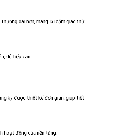
ệm thường dài hơn, mang lại cảm giác thử
n, dễ tiếp cận.
ng ký được thiết kế đơn giản, giúp tiết
ch hoạt động của nền tảng.