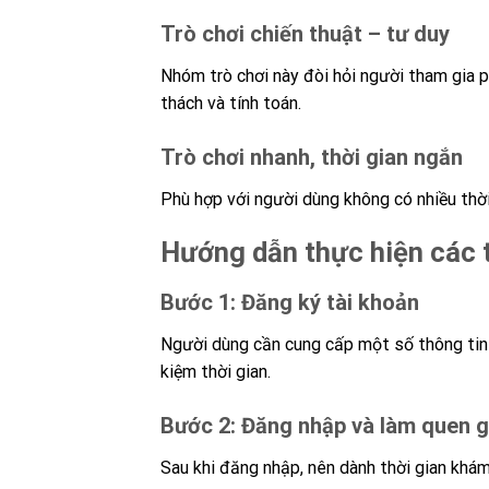
Trò chơi chiến thuật – tư duy
Nhóm trò chơi này đòi hỏi người tham gia ph
thách và tính toán.
Trò chơi nhanh, thời gian ngắn
Phù hợp với người dùng không có nhiều thời 
Hướng dẫn thực hiện các t
Bước 1: Đăng ký tài khoản
Người dùng cần cung cấp một số thông tin c
kiệm thời gian.
Bước 2: Đăng nhập và làm quen g
Sau khi đăng nhập, nên dành thời gian khá