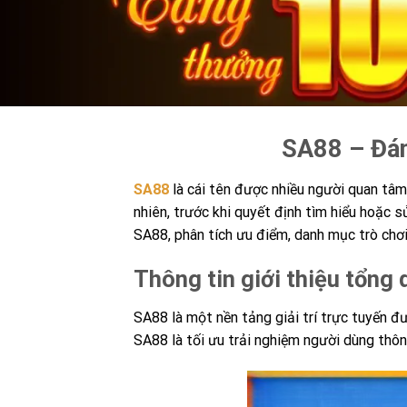
SA88 – Đán
SA88
là cái tên được nhiều người quan tâm 
nhiên, trước khi quyết định tìm hiểu hoặc s
SA88, phân tích ưu điểm, danh mục trò chơ
Thông tin giới thiệu tổng
SA88 là một nền tảng giải trí trực tuyến đ
SA88 là tối ưu trải nghiệm người dùng thông