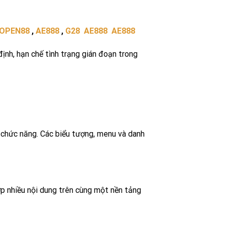
OPEN88
,
AE888
,
G28
AE888
AE888
nh, hạn chế tình trạng gián đoạn trong
 chức năng. Các biểu tượng, menu và danh
ợp nhiều nội dung trên cùng một nền tảng