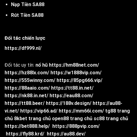
Nạp Tiền SA88
Rút Tiền SA88
Đối tác chiến lược
https://df999.nl/
Đối tác uy tín:
nổ hũ
https://hm88net.com/
https://hz88lx.com/
https://w1888vip.com/
https://555winny.com/
https://85pg666.vip/
https://88aaio.com/
https://tt88.in.net/
https://nk88.in.net/
https://eau88.com/
https://tt88.beer/
https://188v.design/
https://au88-
vi.net/
https://vip66.ad/
https://mm66i.com/
tg88 trang
chủ
8kbet trang chủ
open88 trang chủ
sc88 trang chủ
https://bet888.help/
https://888pvip.com/
https://fly88.krd/
https://au88.dev/