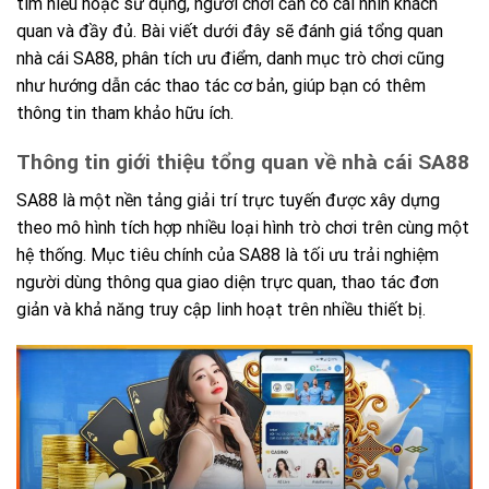
tìm hiểu hoặc sử dụng, người chơi cần có cái nhìn khách
quan và đầy đủ. Bài viết dưới đây sẽ đánh giá tổng quan
nhà cái SA88, phân tích ưu điểm, danh mục trò chơi cũng
như hướng dẫn các thao tác cơ bản, giúp bạn có thêm
thông tin tham khảo hữu ích.
Thông tin giới thiệu tổng quan về nhà cái SA88
SA88 là một nền tảng giải trí trực tuyến được xây dựng
theo mô hình tích hợp nhiều loại hình trò chơi trên cùng một
hệ thống. Mục tiêu chính của SA88 là tối ưu trải nghiệm
người dùng thông qua giao diện trực quan, thao tác đơn
giản và khả năng truy cập linh hoạt trên nhiều thiết bị.