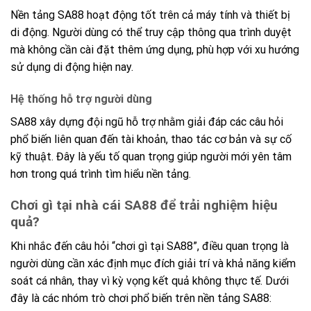
Nền tảng SA88 hoạt động tốt trên cả máy tính và thiết bị
di động. Người dùng có thể truy cập thông qua trình duyệt
mà không cần cài đặt thêm ứng dụng, phù hợp với xu hướng
sử dụng di động hiện nay.
Hệ thống hỗ trợ người dùng
SA88 xây dựng đội ngũ hỗ trợ nhằm giải đáp các câu hỏi
phổ biến liên quan đến tài khoản, thao tác cơ bản và sự cố
kỹ thuật. Đây là yếu tố quan trọng giúp người mới yên tâm
hơn trong quá trình tìm hiểu nền tảng.
Chơi gì tại nhà cái SA88 để trải nghiệm hiệu
quả?
Khi nhắc đến câu hỏi “chơi gì tại SA88”, điều quan trọng là
người dùng cần xác định mục đích giải trí và khả năng kiểm
soát cá nhân, thay vì kỳ vọng kết quả không thực tế. Dưới
đây là các nhóm trò chơi phổ biến trên nền tảng SA88: