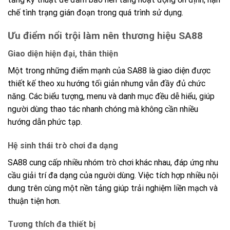
chế tình trạng gián đoạn trong quá trình sử dụng.
Ưu điểm nổi trội làm nên thương hiệu SA88
Giao diện hiện đại, thân thiện
Một trong những điểm mạnh của SA88 là giao diện được
thiết kế theo xu hướng tối giản nhưng vẫn đầy đủ chức
năng. Các biểu tượng, menu và danh mục đều dễ hiểu, giúp
người dùng thao tác nhanh chóng mà không cần nhiều
hướng dẫn phức tạp.
Hệ sinh thái trò chơi đa dạng
SA88 cung cấp nhiều nhóm trò chơi khác nhau, đáp ứng nhu
cầu giải trí đa dạng của người dùng. Việc tích hợp nhiều nội
dung trên cùng một nền tảng giúp trải nghiệm liền mạch và
thuận tiện hơn.
Tương thích đa thiết bị