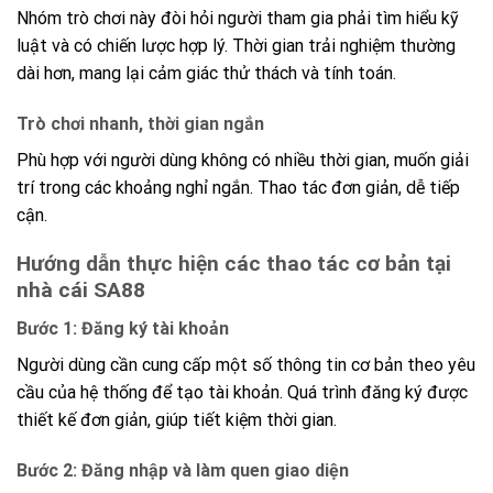
Nhóm trò chơi này đòi hỏi người tham gia phải tìm hiểu kỹ
luật và có chiến lược hợp lý. Thời gian trải nghiệm thường
dài hơn, mang lại cảm giác thử thách và tính toán.
Trò chơi nhanh, thời gian ngắn
Phù hợp với người dùng không có nhiều thời gian, muốn giải
trí trong các khoảng nghỉ ngắn. Thao tác đơn giản, dễ tiếp
cận.
Hướng dẫn thực hiện các thao tác cơ bản tại
nhà cái SA88
Bước 1: Đăng ký tài khoản
Người dùng cần cung cấp một số thông tin cơ bản theo yêu
cầu của hệ thống để tạo tài khoản. Quá trình đăng ký được
thiết kế đơn giản, giúp tiết kiệm thời gian.
Bước 2: Đăng nhập và làm quen giao diện