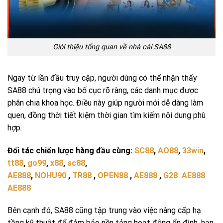
Giới thiệu tổng quan về nhà cái SA88
Ngay từ lần đầu truy cập, người dùng có thể nhận thấy
SA88 chú trọng vào bố cục rõ ràng, các danh mục được
phân chia khoa học. Điều này giúp người mới dễ dàng làm
quen, đồng thời tiết kiệm thời gian tìm kiếm nội dung phù
hợp.
Đối tác chiến lược hàng đầu cùng:
SC88
,
AO88
,
33win
,
tt88
,
go99
,
x88
,
sc88
,
AE888
,
NOHU90
,
TR88
,
OPEN88
,
AE888
,
G28
AE888
AE888
Bên cạnh đó, SA88 cũng tập trung vào việc nâng cấp hạ
tầng kỹ thuật để đảm bảo nền tảng hoạt động ổn định, hạn