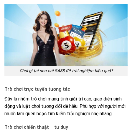
Chơi gì tại nhà cái SA88 để trải nghiệm hiệu quả?
Trò chơi trực tuyến tương tác
Đây là nhóm trò chơi mang tính giải trí cao, giao diện sinh
động và luật chơi tương đối dễ hiểu. Phù hợp với người mới
muốn làm quen hoặc tìm kiếm trải nghiệm nhẹ nhàng.
Trò chơi chiến thuật – tư duy