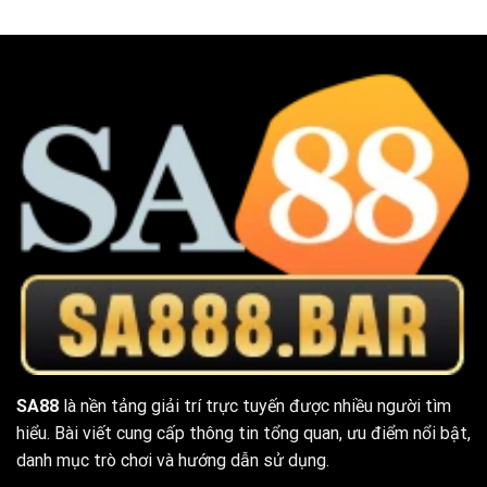
SA88
là nền tảng giải trí trực tuyến được nhiều người tìm
hiểu. Bài viết cung cấp thông tin tổng quan, ưu điểm nổi bật,
danh mục trò chơi và hướng dẫn sử dụng.