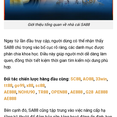
Giới thiệu tổng quan về nhà cái SA88
Ngay từ lần đầu truy cập, người dùng có thể nhận thấy
SA88 chú trọng vào bố cục rõ ràng, các danh mục được
phân chia khoa học. Điều này giúp người mới dễ dàng làm
quen, đồng thời tiết kiệm thời gian tìm kiếm nội dung phù
hợp.
Đối tác chiến lược hàng đầu cùng:
SC88
,
AO88
,
33win
,
tt88
,
go99
,
x88
,
sc88
,
AE888
,
NOHU90
,
TR88
,
OPEN88
,
AE888
,
G28
AE888
AE888
Bên cạnh đó, SA88 cũng tập trung vào việc nâng cấp hạ
tầng kỹ thuật để đảm bảo nền tảng hoạt động ổn định, hạn