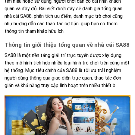
tìm hiểu hoặc sử dụng, người chơi cần có cái nhìn khách
quan và đầy đủ. Bài viết dưới đây sẽ đánh giá tổng quan
nhà cái SA88, phân tích ưu điểm, danh mục trò chơi cũng
như hướng dẫn các thao tác cơ bản, giúp bạn có thêm
thông tin tham khảo hữu ích.
Thông tin giới thiệu tổng quan về nhà cái SA88
SA88 là một nền tảng giải trí trực tuyến được xây dựng
theo mô hình tích hợp nhiều loại hình trò chơi trên cùng một
hệ thống. Mục tiêu chính của SA88 là tối ưu trải nghiệm
người dùng thông qua giao diện trực quan, thao tác đơn
giản và khả năng truy cập linh hoạt trên nhiều thiết bị.