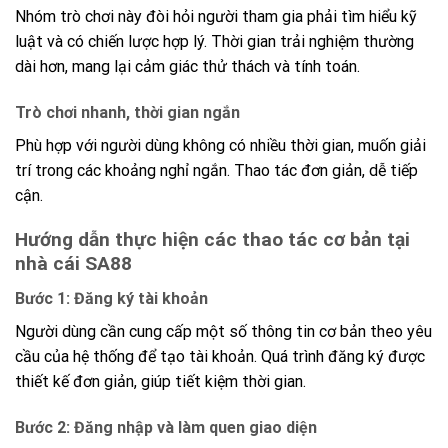
Nhóm trò chơi này đòi hỏi người tham gia phải tìm hiểu kỹ
luật và có chiến lược hợp lý. Thời gian trải nghiệm thường
dài hơn, mang lại cảm giác thử thách và tính toán.
Trò chơi nhanh, thời gian ngắn
Phù hợp với người dùng không có nhiều thời gian, muốn giải
trí trong các khoảng nghỉ ngắn. Thao tác đơn giản, dễ tiếp
cận.
Hướng dẫn thực hiện các thao tác cơ bản tại
nhà cái SA88
Bước 1: Đăng ký tài khoản
Người dùng cần cung cấp một số thông tin cơ bản theo yêu
cầu của hệ thống để tạo tài khoản. Quá trình đăng ký được
thiết kế đơn giản, giúp tiết kiệm thời gian.
Bước 2: Đăng nhập và làm quen giao diện