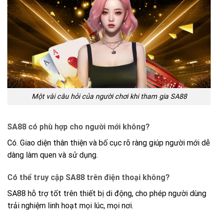
Một vài câu hỏi của người chơi khi tham gia SA88
SA88 có phù hợp cho người mới không?
Có. Giao diện thân thiện và bố cục rõ ràng giúp người mới dễ
dàng làm quen và sử dụng.
Có thể truy cập SA88 trên điện thoại không?
SA88 hỗ trợ tốt trên thiết bị di động, cho phép người dùng
trải nghiệm linh hoạt mọi lúc, mọi nơi.