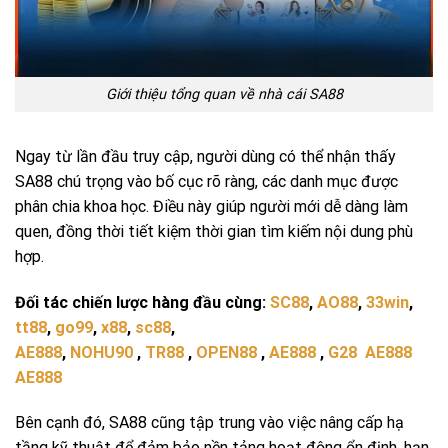
Giới thiệu tổng quan về nhà cái SA88
Ngay từ lần đầu truy cập, người dùng có thể nhận thấy
SA88 chú trọng vào bố cục rõ ràng, các danh mục được
phân chia khoa học. Điều này giúp người mới dễ dàng làm
quen, đồng thời tiết kiệm thời gian tìm kiếm nội dung phù
hợp.
Đối tác chiến lược hàng đầu cùng:
SC88
,
AO88
,
33win
,
tt88
,
go99
,
x88
,
sc88
,
AE888
,
NOHU90
,
TR88
,
OPEN88
,
AE888
,
G28
AE888
AE888
Bên cạnh đó, SA88 cũng tập trung vào việc nâng cấp hạ
tầng kỹ thuật để đảm bảo nền tảng hoạt động ổn định, hạn