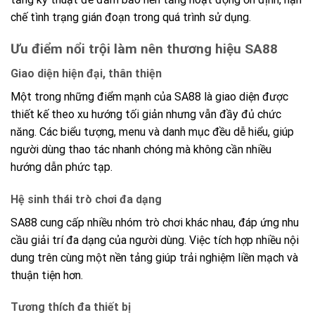
chế tình trạng gián đoạn trong quá trình sử dụng.
Ưu điểm nổi trội làm nên thương hiệu SA88
Giao diện hiện đại, thân thiện
Một trong những điểm mạnh của SA88 là giao diện được
thiết kế theo xu hướng tối giản nhưng vẫn đầy đủ chức
năng. Các biểu tượng, menu và danh mục đều dễ hiểu, giúp
người dùng thao tác nhanh chóng mà không cần nhiều
hướng dẫn phức tạp.
Hệ sinh thái trò chơi đa dạng
SA88 cung cấp nhiều nhóm trò chơi khác nhau, đáp ứng nhu
cầu giải trí đa dạng của người dùng. Việc tích hợp nhiều nội
dung trên cùng một nền tảng giúp trải nghiệm liền mạch và
thuận tiện hơn.
Tương thích đa thiết bị