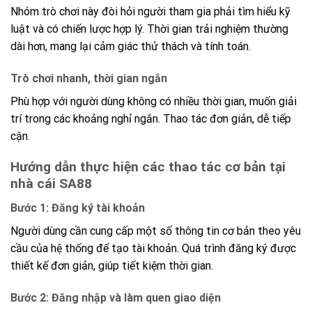
Nhóm trò chơi này đòi hỏi người tham gia phải tìm hiểu kỹ
luật và có chiến lược hợp lý. Thời gian trải nghiệm thường
dài hơn, mang lại cảm giác thử thách và tính toán.
Trò chơi nhanh, thời gian ngắn
Phù hợp với người dùng không có nhiều thời gian, muốn giải
trí trong các khoảng nghỉ ngắn. Thao tác đơn giản, dễ tiếp
cận.
Hướng dẫn thực hiện các thao tác cơ bản tại
nhà cái SA88
Bước 1: Đăng ký tài khoản
Người dùng cần cung cấp một số thông tin cơ bản theo yêu
cầu của hệ thống để tạo tài khoản. Quá trình đăng ký được
thiết kế đơn giản, giúp tiết kiệm thời gian.
Bước 2: Đăng nhập và làm quen giao diện