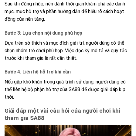
Sau khi đăng nhập, nên dành thời gian khám phá các danh
mục, mục hỗ trợ và phần hướng dẫn để hiểu rõ cách hoạt
động của nền tảng.
Bước 3: Lựa chọn nội dung phù hợp
Dựa trên sở thích và mục đích giải trí, người dùng có thể
chọn nhóm trò chơi phù hợp. Việc đọc kỹ mô tả và quy tắc
trước khi tham gia là rất cần thiết.
Bước 4: Liên hệ hỗ trợ khi cần
Nếu gặp khó khăn trong quá trình sử dụng, người dùng có
thể liên hệ bộ phận hỗ trợ của SA88 để được giải đáp kịp
thời.
Giải đáp một vài câu hỏi của người chơi khi
tham gia SA88