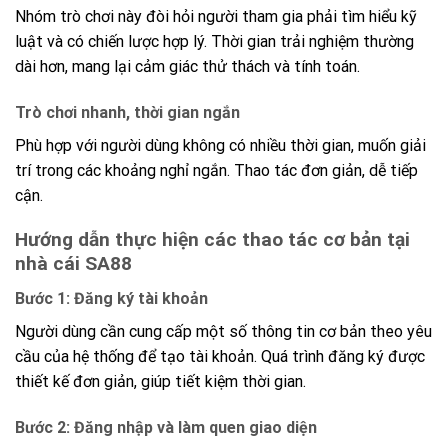
Nhóm trò chơi này đòi hỏi người tham gia phải tìm hiểu kỹ
luật và có chiến lược hợp lý. Thời gian trải nghiệm thường
dài hơn, mang lại cảm giác thử thách và tính toán.
Trò chơi nhanh, thời gian ngắn
Phù hợp với người dùng không có nhiều thời gian, muốn giải
trí trong các khoảng nghỉ ngắn. Thao tác đơn giản, dễ tiếp
cận.
Hướng dẫn thực hiện các thao tác cơ bản tại
nhà cái SA88
Bước 1: Đăng ký tài khoản
Người dùng cần cung cấp một số thông tin cơ bản theo yêu
cầu của hệ thống để tạo tài khoản. Quá trình đăng ký được
thiết kế đơn giản, giúp tiết kiệm thời gian.
Bước 2: Đăng nhập và làm quen giao diện