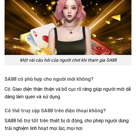
Một vài câu hỏi của người chơi khi tham gia SA88
SA88 có phù hợp cho người mới không?
Có. Giao diện thân thiện và bố cục rõ ràng giúp người mới dễ
dàng làm quen và sử dụng.
Có thể truy cập SA88 trên điện thoại không?
SA88 hỗ trợ tốt trên thiết bị di động, cho phép người dùng
trải nghiệm linh hoạt mọi lúc, mọi nơi.