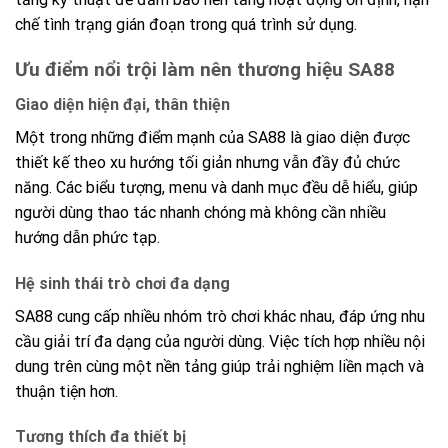
chế tình trạng gián đoạn trong quá trình sử dụng.
Ưu điểm nổi trội làm nên thương hiệu SA88
Giao diện hiện đại, thân thiện
Một trong những điểm mạnh của SA88 là giao diện được
thiết kế theo xu hướng tối giản nhưng vẫn đầy đủ chức
năng. Các biểu tượng, menu và danh mục đều dễ hiểu, giúp
người dùng thao tác nhanh chóng mà không cần nhiều
hướng dẫn phức tạp.
Hệ sinh thái trò chơi đa dạng
SA88 cung cấp nhiều nhóm trò chơi khác nhau, đáp ứng nhu
cầu giải trí đa dạng của người dùng. Việc tích hợp nhiều nội
dung trên cùng một nền tảng giúp trải nghiệm liền mạch và
thuận tiện hơn.
Tương thích đa thiết bị