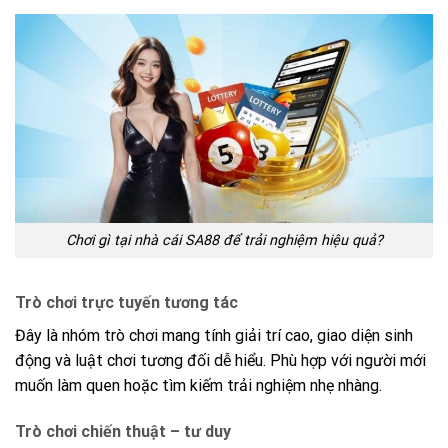
Chơi gì tại nhà cái SA88 để trải nghiệm hiệu quả?
Trò chơi trực tuyến tương tác
Đây là nhóm trò chơi mang tính giải trí cao, giao diện sinh
động và luật chơi tương đối dễ hiểu. Phù hợp với người mới
muốn làm quen hoặc tìm kiếm trải nghiệm nhẹ nhàng.
Trò chơi chiến thuật – tư duy