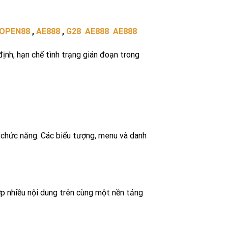
OPEN88
,
AE888
,
G28
AE888
AE888
nh, hạn chế tình trạng gián đoạn trong
 chức năng. Các biểu tượng, menu và danh
ợp nhiều nội dung trên cùng một nền tảng