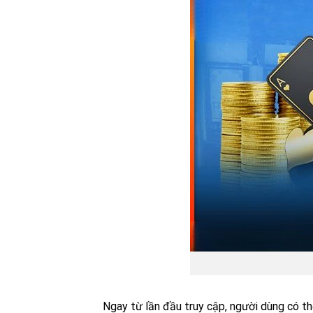
Ngay từ lần đầu truy cập, người dùng có t