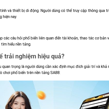
ính và thiết bị di động. Người dùng có thể truy cập thông qua 
 hiện nay.
 các câu hỏi phổ biến liên quan đến tài khoản, thao tác cơ bản v
 tìm hiểu nền tảng.
ể trải nghiệm hiệu quả?
ều quan trọng là người dùng cần xác định mục đích giải trí và khả
ò chơi phổ biến trên nền tảng SA88: