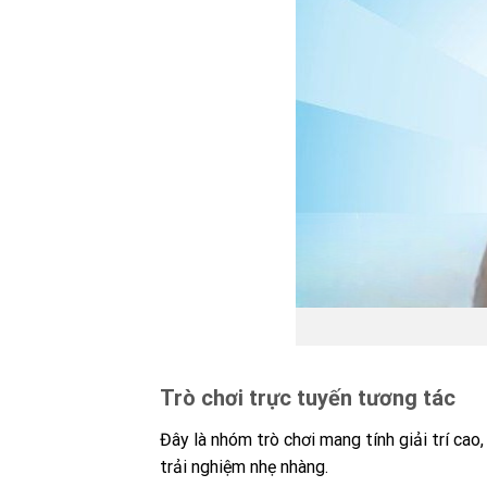
Trò chơi trực tuyến tương tác
Đây là nhóm trò chơi mang tính giải trí ca
trải nghiệm nhẹ nhàng.