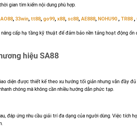
thời gian tìm kiếm nội dung phù hợp.
,
AO88
,
33win
,
tt88
,
go99
,
x88
,
sc88
,
AE888
,
NOHU90
,
TR88
,
 nâng cấp hạ tầng kỹ thuật để đảm bảo nền tảng hoạt động ổn đị
 thương hiệu SA88
ao diện được thiết kế theo xu hướng tối giản nhưng vẫn đầy đủ
 nhanh chóng mà không cần nhiều hướng dẫn phức tạp.
u, đáp ứng nhu cầu giải trí đa dạng của người dùng. Việc tích h
n.