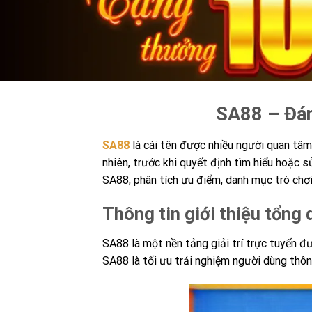
SA88 – Đán
SA88
là cái tên được nhiều người quan tâm 
nhiên, trước khi quyết định tìm hiểu hoặc s
SA88, phân tích ưu điểm, danh mục trò chơ
Thông tin giới thiệu tổng
SA88 là một nền tảng giải trí trực tuyến đ
SA88 là tối ưu trải nghiệm người dùng thông