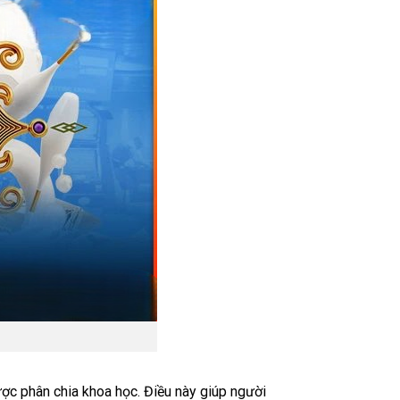
ợc phân chia khoa học. Điều này giúp người