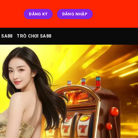
ĐĂNG KÝ
ĐĂNG NHẬP
 SA88
TRÒ CHƠI SA88