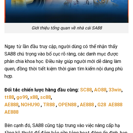
Giới thiệu tổng quan về nhà cái SA88
Ngay từ lần đầu truy cập, người dùng có thể nhận thấy
SA88 chú trọng vào bố cục rõ ràng, các danh mục được
phân chia khoa học. Điều này giúp người mới dễ dàng làm
quen, đồng thời tiết kiệm thời gian tìm kiếm nội dung phù
hợp.
Đối tác chiến lược hàng đầu cùng:
SC88
,
AO88
,
33win
,
tt88
,
go99
,
x88
,
sc88
,
AE888
,
NOHU90
,
TR88
,
OPEN88
,
AE888
,
G28
AE888
AE888
Bên cạnh đó, SA88 cũng tập trung vào việc nâng cấp hạ
tầng kỹ thuật để đảm bảo nền tảng hoạt động ổn định, hạn