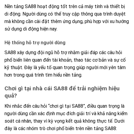
Nền tảng SA88 hoạt động tốt trên cả máy tính và thiết bị
di động. Người dùng có thể truy cập thông qua trình duyệt
mà không cần cài đặt thêm ứng dụng, phù hợp với xu hướng
sử dụng di động hiện nay.
Hệ thống hỗ trợ người dùng
SA88 xây dựng đội ngũ hỗ trợ nhằm giải đáp các câu hỏi
phổ biến liên quan đến tài khoản, thao tác cơ bản và sự cố
kỹ thuật. Đây là yếu tố quan trọng giúp người mới yên tâm
hơn trong quá trình tìm hiểu nền tảng.
Chơi gì tại nhà cái SA88 để trải nghiệm hiệu
quả?
Khi nhắc đến câu hỏi “chơi gì tại SA88”, điều quan trọng là
người dùng cần xác định mục đích giải trí và khả năng kiểm
soát cá nhân, thay vì kỳ vọng kết quả không thực tế. Dưới
đây là các nhóm trò chơi phổ biến trên nền tảng SA88: