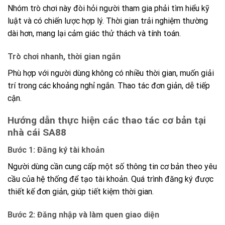
Nhóm trò chơi này đòi hỏi người tham gia phải tìm hiểu kỹ
luật và có chiến lược hợp lý. Thời gian trải nghiệm thường
dài hơn, mang lại cảm giác thử thách và tính toán.
Trò chơi nhanh, thời gian ngắn
Phù hợp với người dùng không có nhiều thời gian, muốn giải
trí trong các khoảng nghỉ ngắn. Thao tác đơn giản, dễ tiếp
cận.
Hướng dẫn thực hiện các thao tác cơ bản tại
nhà cái SA88
Bước 1: Đăng ký tài khoản
Người dùng cần cung cấp một số thông tin cơ bản theo yêu
cầu của hệ thống để tạo tài khoản. Quá trình đăng ký được
thiết kế đơn giản, giúp tiết kiệm thời gian.
Bước 2: Đăng nhập và làm quen giao diện