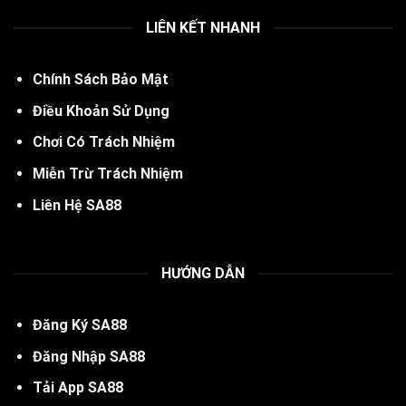
LIÊN KẾT NHANH
Chính Sách Bảo Mật
Điều Khoản Sử Dụng
Chơi Có Trách Nhiệm
Miễn Trừ Trách Nhiệm
Liên Hệ SA88
HƯỚNG DẪN
Đăng Ký SA88
Đăng Nhập SA88
Tải App SA88