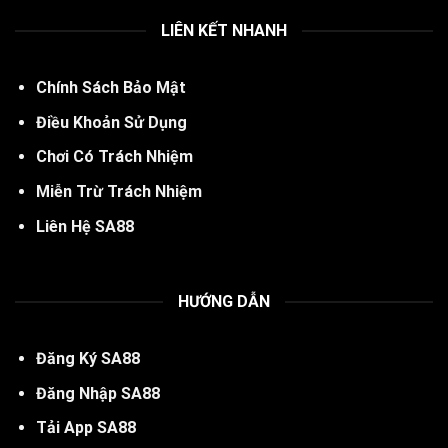
LIÊN KẾT NHANH
Chính Sách Bảo Mật
Điều Khoản Sử Dụng
Chơi Có Trách Nhiệm
Miễn Trừ Trách Nhiệm
Liên Hệ SA88
HƯỚNG DẪN
Đăng Ký SA88
Đăng Nhập SA88
Tải App SA88