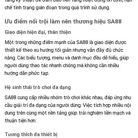
chế tình trạng gián đoạn trong quá trình sử dụng.
Ưu điểm nổi trội làm nên thương hiệu SA88
Giao diện hiện đại, thân thiện
Một trong những điểm mạnh của SA88 là giao diện được
thiết kế theo xu hướng tối giản nhưng vẫn đầy đủ chức
năng. Các biểu tượng, menu và danh mục đều dễ hiểu, giúp
người dùng thao tác nhanh chóng mà không cần nhiều
hướng dẫn phức tạp.
Hệ sinh thái trò chơi đa dạng
SA88 cung cấp nhiều nhóm trò chơi khác nhau, đáp ứng nhu
cầu giải trí đa dạng của người dùng. Việc tích hợp nhiều nội
dung trên cùng một nền tảng giúp trải nghiệm liền mạch và
thuận tiện hơn.
Tương thích đa thiết bị