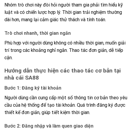
Nhóm trò chơi này đòi hỏi người tham gia phải tìm hiểu kỹ
luật và có chiến lược hợp lý. Thời gian trải nghiệm thường
dài hơn, mang lại cảm giác thử thách và tính toán.
Trò chơi nhanh, thời gian ngắn
Phù hợp với người dùng không có nhiều thời gian, muốn giải
trí trong các khoảng nghỉ ngắn. Thao tác đơn giản, dễ tiếp
cận.
Hướng dẫn thực hiện các thao tác cơ bản tại
nhà cái SA88
Bước 1: Đăng ký tài khoản
Người dùng cần cung cấp một số thông tin cơ bản theo yêu
cầu của hệ thống để tạo tài khoản. Quá trình đăng ký được
thiết kế đơn giản, giúp tiết kiệm thời gian.
Bước 2: Đăng nhập và làm quen giao diện