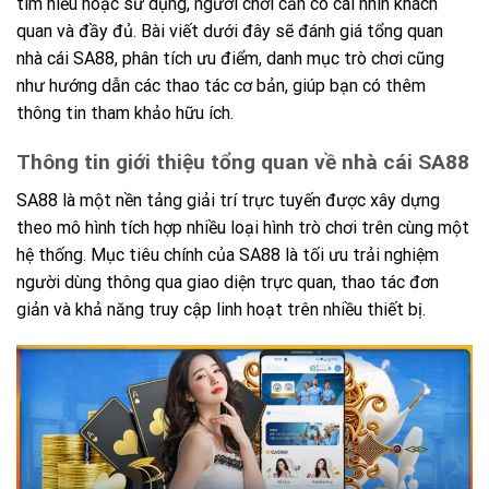
tìm hiểu hoặc sử dụng, người chơi cần có cái nhìn khách
quan và đầy đủ. Bài viết dưới đây sẽ đánh giá tổng quan
nhà cái SA88, phân tích ưu điểm, danh mục trò chơi cũng
như hướng dẫn các thao tác cơ bản, giúp bạn có thêm
thông tin tham khảo hữu ích.
Thông tin giới thiệu tổng quan về nhà cái SA88
SA88 là một nền tảng giải trí trực tuyến được xây dựng
theo mô hình tích hợp nhiều loại hình trò chơi trên cùng một
hệ thống. Mục tiêu chính của SA88 là tối ưu trải nghiệm
người dùng thông qua giao diện trực quan, thao tác đơn
giản và khả năng truy cập linh hoạt trên nhiều thiết bị.