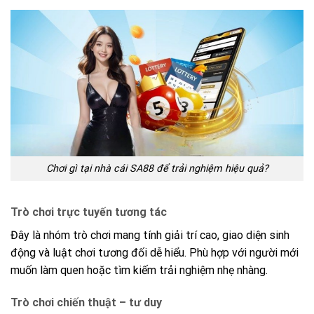
Chơi gì tại nhà cái SA88 để trải nghiệm hiệu quả?
Trò chơi trực tuyến tương tác
Đây là nhóm trò chơi mang tính giải trí cao, giao diện sinh
động và luật chơi tương đối dễ hiểu. Phù hợp với người mới
muốn làm quen hoặc tìm kiếm trải nghiệm nhẹ nhàng.
Trò chơi chiến thuật – tư duy