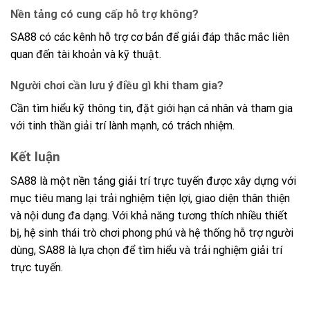
Nền tảng có cung cấp hỗ trợ không?
SA88 có các kênh hỗ trợ cơ bản để giải đáp thắc mắc liên
quan đến tài khoản và kỹ thuật.
Người chơi cần lưu ý điều gì khi tham gia?
Cần tìm hiểu kỹ thông tin, đặt giới hạn cá nhân và tham gia
với tinh thần giải trí lành mạnh, có trách nhiệm.
Kết luận
SA88 là một nền tảng giải trí trực tuyến được xây dựng với
mục tiêu mang lại trải nghiệm tiện lợi, giao diện thân thiện
và nội dung đa dạng. Với khả năng tương thích nhiều thiết
bị, hệ sinh thái trò chơi phong phú và hệ thống hỗ trợ người
dùng, SA88 là lựa chọn để tìm hiểu và trải nghiệm giải trí
trực tuyến.