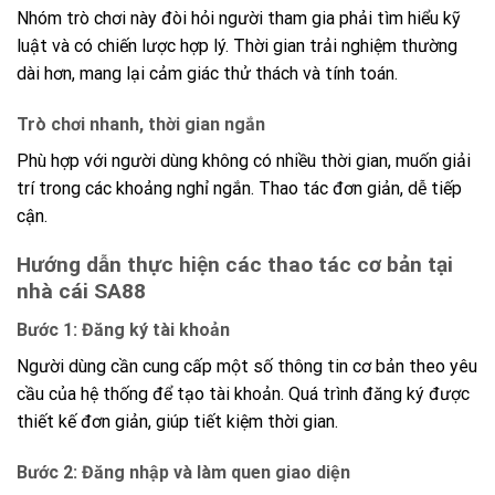
Nhóm trò chơi này đòi hỏi người tham gia phải tìm hiểu kỹ
luật và có chiến lược hợp lý. Thời gian trải nghiệm thường
dài hơn, mang lại cảm giác thử thách và tính toán.
Trò chơi nhanh, thời gian ngắn
Phù hợp với người dùng không có nhiều thời gian, muốn giải
trí trong các khoảng nghỉ ngắn. Thao tác đơn giản, dễ tiếp
cận.
Hướng dẫn thực hiện các thao tác cơ bản tại
nhà cái SA88
Bước 1: Đăng ký tài khoản
Người dùng cần cung cấp một số thông tin cơ bản theo yêu
cầu của hệ thống để tạo tài khoản. Quá trình đăng ký được
thiết kế đơn giản, giúp tiết kiệm thời gian.
Bước 2: Đăng nhập và làm quen giao diện