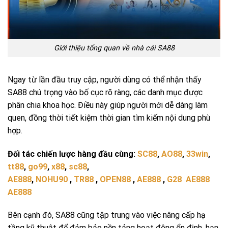
Giới thiệu tổng quan về nhà cái SA88
Ngay từ lần đầu truy cập, người dùng có thể nhận thấy
SA88 chú trọng vào bố cục rõ ràng, các danh mục được
phân chia khoa học. Điều này giúp người mới dễ dàng làm
quen, đồng thời tiết kiệm thời gian tìm kiếm nội dung phù
hợp.
Đối tác chiến lược hàng đầu cùng:
SC88
,
AO88
,
33win
,
tt88
,
go99
,
x88
,
sc88
,
AE888
,
NOHU90
,
TR88
,
OPEN88
,
AE888
,
G28
AE888
AE888
Bên cạnh đó, SA88 cũng tập trung vào việc nâng cấp hạ
tầng kỹ thuật để đảm bảo nền tảng hoạt động ổn định, hạn