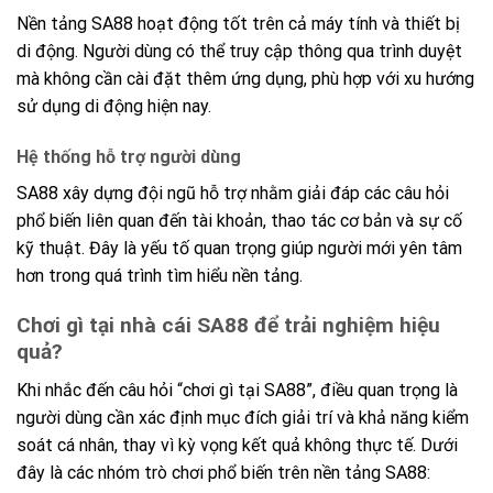
Nền tảng SA88 hoạt động tốt trên cả máy tính và thiết bị
di động. Người dùng có thể truy cập thông qua trình duyệt
mà không cần cài đặt thêm ứng dụng, phù hợp với xu hướng
sử dụng di động hiện nay.
Hệ thống hỗ trợ người dùng
SA88 xây dựng đội ngũ hỗ trợ nhằm giải đáp các câu hỏi
phổ biến liên quan đến tài khoản, thao tác cơ bản và sự cố
kỹ thuật. Đây là yếu tố quan trọng giúp người mới yên tâm
hơn trong quá trình tìm hiểu nền tảng.
Chơi gì tại nhà cái SA88 để trải nghiệm hiệu
quả?
Khi nhắc đến câu hỏi “chơi gì tại SA88”, điều quan trọng là
người dùng cần xác định mục đích giải trí và khả năng kiểm
soát cá nhân, thay vì kỳ vọng kết quả không thực tế. Dưới
đây là các nhóm trò chơi phổ biến trên nền tảng SA88: