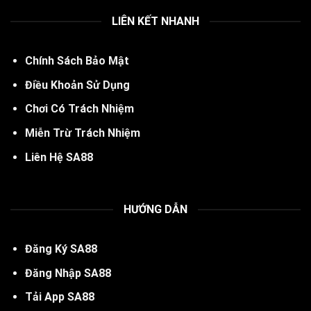
LIÊN KẾT NHANH
Chính Sách Bảo Mật
Điều Khoản Sử Dụng
Chơi Có Trách Nhiệm
Miễn Trừ Trách Nhiệm
Liên Hệ SA88
HƯỚNG DẪN
Đăng Ký SA88
Đăng Nhập SA88
Tải App SA88