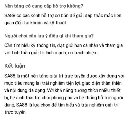
Nền tảng có cung cấp hỗ trợ không?
SA88 có các kênh hỗ trợ cơ bản để giải đáp thắc mắc liên
quan đến tài khoản và kỹ thuật.
Người chơi cần lưu ý điều gì khi tham gia?
Cần tìm hiểu kỹ thông tin, đặt giới hạn cá nhân và tham gia
với tinh thần giải trí lành mạnh, có trách nhiệm.
Kết luận
SA88 là một nền tảng giải trí trực tuyến được xây dựng với
mục tiêu mang lại trải nghiệm tiện lợi, giao diện thân thiện
và nội dung đa dạng. Với khả năng tương thích nhiều thiết
bị, hệ sinh thái trò chơi phong phú và hệ thống hỗ trợ người
dùng, SA88 là lựa chọn để tìm hiểu và trải nghiệm giải trí
trực tuyến.