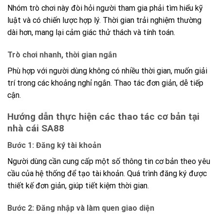
Nhóm trò chơi này đòi hỏi người tham gia phải tìm hiểu kỹ
luật và có chiến lược hợp lý. Thời gian trải nghiệm thường
dài hơn, mang lại cảm giác thử thách và tính toán.
Trò chơi nhanh, thời gian ngắn
Phù hợp với người dùng không có nhiều thời gian, muốn giải
trí trong các khoảng nghỉ ngắn. Thao tác đơn giản, dễ tiếp
cận.
Hướng dẫn thực hiện các thao tác cơ bản tại
nhà cái SA88
Bước 1: Đăng ký tài khoản
Người dùng cần cung cấp một số thông tin cơ bản theo yêu
cầu của hệ thống để tạo tài khoản. Quá trình đăng ký được
thiết kế đơn giản, giúp tiết kiệm thời gian.
Bước 2: Đăng nhập và làm quen giao diện