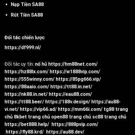
Nạp Tiền SA88
Rút Tiền SA88
Đối tác chiến lược
https://df999.nl/
Đối tác uy tín:
nổ hũ
https://hm88net.com/
https://hz88lx.com/
https://w1888vip.com/
https://555winny.com/
https://85pg666.vip/
https://88aaio.com/
https://tt88.in.net/
https://nk88.in.net/
https://eau88.com/
https://tt88.beer/
https://188v.design/
https://au88-
vi.net/
https://vip66.ad/
https://mm66i.com/
tg88 trang
chủ
8kbet trang chủ
open88 trang chủ
sc88 trang chủ
https://bet888.help/
https://888pvip.com/
https://fly88.krd/
https://au88.dev/