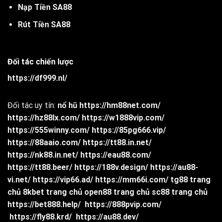
Nạp Tiền SA88
Rút Tiền SA88
Đối tác chiến lược
https://df999.nl/
Đối tác uy tín:
nổ hũ
https://hm88net.com/
https://hz88lx.com/
https://w1888vip.com/
https://555winny.com/
https://85pg666.vip/
https://88aaio.com/
https://tt88.in.net/
https://nk88.in.net/
https://eau88.com/
https://tt88.beer/
https://188v.design/
https://au88-
vi.net/
https://vip66.ad/
https://mm66i.com/
tg88 trang
chủ
8kbet trang chủ
open88 trang chủ
sc88 trang chủ
https://bet888.help/
https://888pvip.com/
https://fly88.krd/
https://au88.dev/