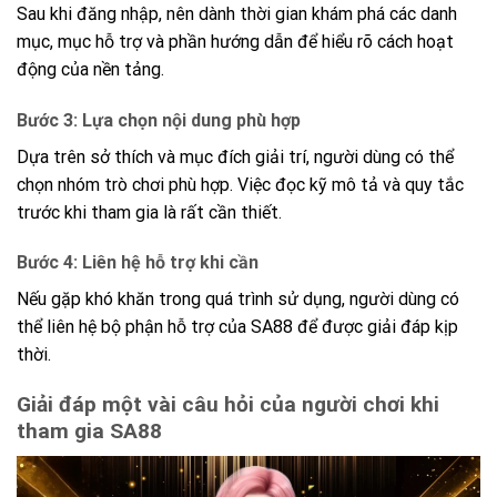
Sau khi đăng nhập, nên dành thời gian khám phá các danh
mục, mục hỗ trợ và phần hướng dẫn để hiểu rõ cách hoạt
động của nền tảng.
Bước 3: Lựa chọn nội dung phù hợp
Dựa trên sở thích và mục đích giải trí, người dùng có thể
chọn nhóm trò chơi phù hợp. Việc đọc kỹ mô tả và quy tắc
trước khi tham gia là rất cần thiết.
Bước 4: Liên hệ hỗ trợ khi cần
Nếu gặp khó khăn trong quá trình sử dụng, người dùng có
thể liên hệ bộ phận hỗ trợ của SA88 để được giải đáp kịp
thời.
Giải đáp một vài câu hỏi của người chơi khi
tham gia SA88