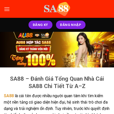
Bỏ
qua
nội
dung
ĐĂNG KÝ
ĐĂNG NHẬP
SA88 – Đánh Giá Tổng Quan Nhà Cái
SA88 Chi Tiết Từ A–Z
SA88
là cái tên được nhiều người quan tâm khi tìm kiếm
một nền tảng có giao diện hiện đại, hệ sinh thái trò chơi đa
dạng và trải nghiệm ổn định. Tuy nhiên, trước khi quyết định