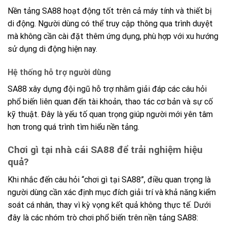
Nền tảng SA88 hoạt động tốt trên cả máy tính và thiết bị
di động. Người dùng có thể truy cập thông qua trình duyệt
mà không cần cài đặt thêm ứng dụng, phù hợp với xu hướng
sử dụng di động hiện nay.
Hệ thống hỗ trợ người dùng
SA88 xây dựng đội ngũ hỗ trợ nhằm giải đáp các câu hỏi
phổ biến liên quan đến tài khoản, thao tác cơ bản và sự cố
kỹ thuật. Đây là yếu tố quan trọng giúp người mới yên tâm
hơn trong quá trình tìm hiểu nền tảng.
Chơi gì tại nhà cái SA88 để trải nghiệm hiệu
quả?
Khi nhắc đến câu hỏi “chơi gì tại SA88”, điều quan trọng là
người dùng cần xác định mục đích giải trí và khả năng kiểm
soát cá nhân, thay vì kỳ vọng kết quả không thực tế. Dưới
đây là các nhóm trò chơi phổ biến trên nền tảng SA88: