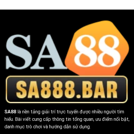
SA88
là nền tảng giải trí trực tuyến được nhiều người tìm
hiểu. Bài viết cung cấp thông tin tổng quan, ưu điểm nổi bật,
danh mục trò chơi và hướng dẫn sử dụng.