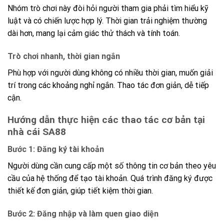
Nhóm trò chơi này đòi hỏi người tham gia phải tìm hiểu kỹ
luật và có chiến lược hợp lý. Thời gian trải nghiệm thường
dài hơn, mang lại cảm giác thử thách và tính toán.
Trò chơi nhanh, thời gian ngắn
Phù hợp với người dùng không có nhiều thời gian, muốn giải
trí trong các khoảng nghỉ ngắn. Thao tác đơn giản, dễ tiếp
cận.
Hướng dẫn thực hiện các thao tác cơ bản tại
nhà cái SA88
Bước 1: Đăng ký tài khoản
Người dùng cần cung cấp một số thông tin cơ bản theo yêu
cầu của hệ thống để tạo tài khoản. Quá trình đăng ký được
thiết kế đơn giản, giúp tiết kiệm thời gian.
Bước 2: Đăng nhập và làm quen giao diện