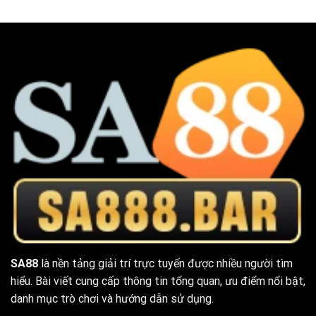
SA88
là nền tảng giải trí trực tuyến được nhiều người tìm
hiểu. Bài viết cung cấp thông tin tổng quan, ưu điểm nổi bật,
danh mục trò chơi và hướng dẫn sử dụng.