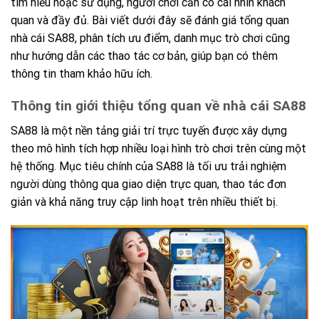
tìm hiểu hoặc sử dụng, người chơi cần có cái nhìn khách
quan và đầy đủ. Bài viết dưới đây sẽ đánh giá tổng quan
nhà cái SA88, phân tích ưu điểm, danh mục trò chơi cũng
như hướng dẫn các thao tác cơ bản, giúp bạn có thêm
thông tin tham khảo hữu ích.
Thông tin giới thiệu tổng quan về nhà cái SA88
SA88 là một nền tảng giải trí trực tuyến được xây dựng
theo mô hình tích hợp nhiều loại hình trò chơi trên cùng một
hệ thống. Mục tiêu chính của SA88 là tối ưu trải nghiệm
người dùng thông qua giao diện trực quan, thao tác đơn
giản và khả năng truy cập linh hoạt trên nhiều thiết bị.