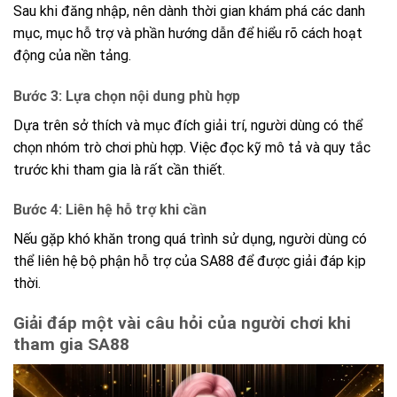
Sau khi đăng nhập, nên dành thời gian khám phá các danh
mục, mục hỗ trợ và phần hướng dẫn để hiểu rõ cách hoạt
động của nền tảng.
Bước 3: Lựa chọn nội dung phù hợp
Dựa trên sở thích và mục đích giải trí, người dùng có thể
chọn nhóm trò chơi phù hợp. Việc đọc kỹ mô tả và quy tắc
trước khi tham gia là rất cần thiết.
Bước 4: Liên hệ hỗ trợ khi cần
Nếu gặp khó khăn trong quá trình sử dụng, người dùng có
thể liên hệ bộ phận hỗ trợ của SA88 để được giải đáp kịp
thời.
Giải đáp một vài câu hỏi của người chơi khi
tham gia SA88