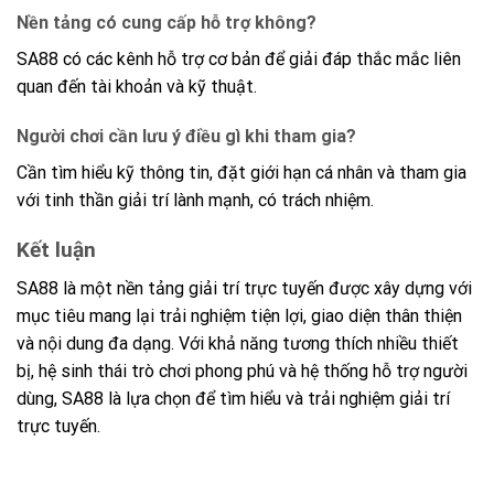
Nền tảng có cung cấp hỗ trợ không?
SA88 có các kênh hỗ trợ cơ bản để giải đáp thắc mắc liên
quan đến tài khoản và kỹ thuật.
Người chơi cần lưu ý điều gì khi tham gia?
Cần tìm hiểu kỹ thông tin, đặt giới hạn cá nhân và tham gia
với tinh thần giải trí lành mạnh, có trách nhiệm.
Kết luận
SA88 là một nền tảng giải trí trực tuyến được xây dựng với
mục tiêu mang lại trải nghiệm tiện lợi, giao diện thân thiện
và nội dung đa dạng. Với khả năng tương thích nhiều thiết
bị, hệ sinh thái trò chơi phong phú và hệ thống hỗ trợ người
dùng, SA88 là lựa chọn để tìm hiểu và trải nghiệm giải trí
trực tuyến.