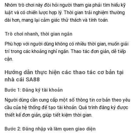
Nhóm trò chơi này đòi hỏi người tham gia phải tìm hiểu kỹ
luật và có chiến lược hợp lý. Thời gian trải nghiệm thường
dài hơn, mang lại cảm giác thử thách và tính toán.
Trò chơi nhanh, thời gian ngắn
Phù hợp với người dùng không có nhiều thời gian, muốn giải
trí trong các khoảng nghỉ ngắn. Thao tác đơn giản, dễ tiếp
cận.
Hướng dẫn thực hiện các thao tác cơ bản tại
nhà cái SA88
Bước 1: Đăng ký tài khoản
Người dùng cần cung cấp một số thông tin cơ bản theo yêu
cầu của hệ thống để tạo tài khoản. Quá trình đăng ký được
thiết kế đơn giản, giúp tiết kiệm thời gian.
Bước 2: Đăng nhập và làm quen giao diện