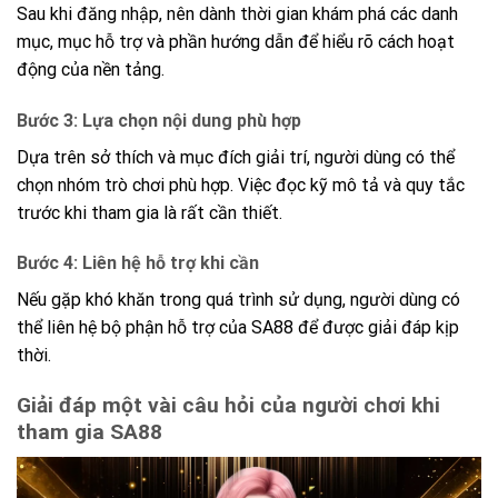
Sau khi đăng nhập, nên dành thời gian khám phá các danh
mục, mục hỗ trợ và phần hướng dẫn để hiểu rõ cách hoạt
động của nền tảng.
Bước 3: Lựa chọn nội dung phù hợp
Dựa trên sở thích và mục đích giải trí, người dùng có thể
chọn nhóm trò chơi phù hợp. Việc đọc kỹ mô tả và quy tắc
trước khi tham gia là rất cần thiết.
Bước 4: Liên hệ hỗ trợ khi cần
Nếu gặp khó khăn trong quá trình sử dụng, người dùng có
thể liên hệ bộ phận hỗ trợ của SA88 để được giải đáp kịp
thời.
Giải đáp một vài câu hỏi của người chơi khi
tham gia SA88