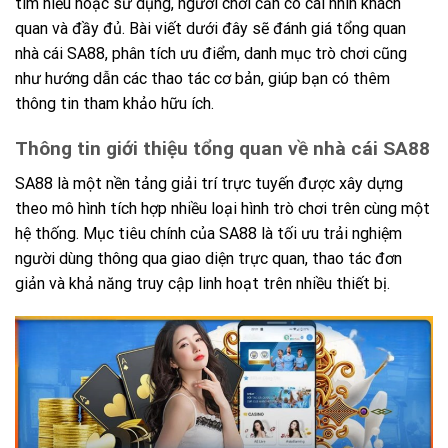
tìm hiểu hoặc sử dụng, người chơi cần có cái nhìn khách
quan và đầy đủ. Bài viết dưới đây sẽ đánh giá tổng quan
nhà cái SA88, phân tích ưu điểm, danh mục trò chơi cũng
như hướng dẫn các thao tác cơ bản, giúp bạn có thêm
thông tin tham khảo hữu ích.
Thông tin giới thiệu tổng quan về nhà cái SA88
SA88 là một nền tảng giải trí trực tuyến được xây dựng
theo mô hình tích hợp nhiều loại hình trò chơi trên cùng một
hệ thống. Mục tiêu chính của SA88 là tối ưu trải nghiệm
người dùng thông qua giao diện trực quan, thao tác đơn
giản và khả năng truy cập linh hoạt trên nhiều thiết bị.