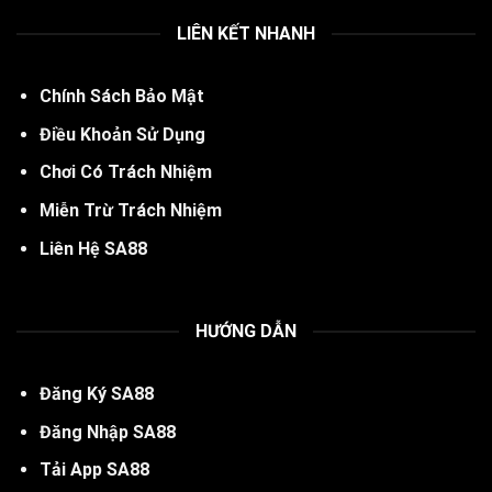
LIÊN KẾT NHANH
Chính Sách Bảo Mật
Điều Khoản Sử Dụng
Chơi Có Trách Nhiệm
Miễn Trừ Trách Nhiệm
Liên Hệ SA88
HƯỚNG DẪN
Đăng Ký SA88
Đăng Nhập SA88
Tải App SA88