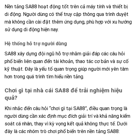
Nền tảng SA88 hoạt động tốt trên cả máy tính và thiết bị
di động. Người dùng có thể truy cập thông qua trình duyệt
mà không cần cài đặt thêm ứng dụng, phù hợp với xu hướng
sử dụng di động hiện nay.
Hệ thống hỗ trợ người dùng
SA88 xây dựng đội ngũ hỗ trợ nhằm giải đáp các câu hỏi
phổ biến liên quan đến tài khoản, thao tác cơ bản và sự cố
kỹ thuật. Đây là yếu tố quan trọng giúp người mới yên tâm
hơn trong quá trình tìm hiểu nền tảng.
Chơi gì tại nhà cái SA88 để trải nghiệm hiệu
quả?
Khi nhắc đến câu hỏi “chơi gì tại SA88”, điều quan trọng là
người dùng cần xác định mục đích giải trí và khả năng kiểm
soát cá nhân, thay vì kỳ vọng kết quả không thực tế. Dưới
đây là các nhóm trò chơi phổ biến trên nền tảng SA88: