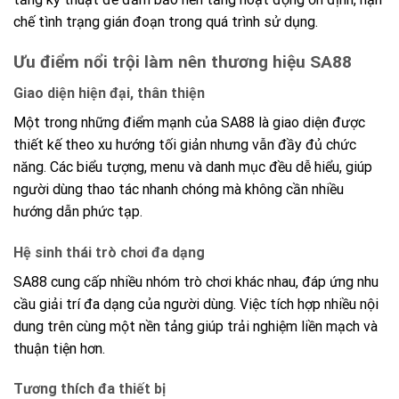
chế tình trạng gián đoạn trong quá trình sử dụng.
Ưu điểm nổi trội làm nên thương hiệu SA88
Giao diện hiện đại, thân thiện
Một trong những điểm mạnh của SA88 là giao diện được
thiết kế theo xu hướng tối giản nhưng vẫn đầy đủ chức
năng. Các biểu tượng, menu và danh mục đều dễ hiểu, giúp
người dùng thao tác nhanh chóng mà không cần nhiều
hướng dẫn phức tạp.
Hệ sinh thái trò chơi đa dạng
SA88 cung cấp nhiều nhóm trò chơi khác nhau, đáp ứng nhu
cầu giải trí đa dạng của người dùng. Việc tích hợp nhiều nội
dung trên cùng một nền tảng giúp trải nghiệm liền mạch và
thuận tiện hơn.
Tương thích đa thiết bị