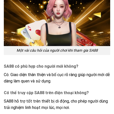
Một vài câu hỏi của người chơi khi tham gia SA88
SA88 có phù hợp cho người mới không?
Có. Giao diện thân thiện và bố cục rõ ràng giúp người mới dễ
dàng làm quen và sử dụng.
Có thể truy cập SA88 trên điện thoại không?
SA88 hỗ trợ tốt trên thiết bị di động, cho phép người dùng
trải nghiệm linh hoạt mọi lúc, mọi nơi.