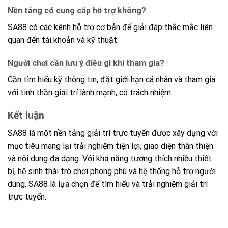
Nền tảng có cung cấp hỗ trợ không?
SA88 có các kênh hỗ trợ cơ bản để giải đáp thắc mắc liên
quan đến tài khoản và kỹ thuật.
Người chơi cần lưu ý điều gì khi tham gia?
Cần tìm hiểu kỹ thông tin, đặt giới hạn cá nhân và tham gia
với tinh thần giải trí lành mạnh, có trách nhiệm.
Kết luận
SA88 là một nền tảng giải trí trực tuyến được xây dựng với
mục tiêu mang lại trải nghiệm tiện lợi, giao diện thân thiện
và nội dung đa dạng. Với khả năng tương thích nhiều thiết
bị, hệ sinh thái trò chơi phong phú và hệ thống hỗ trợ người
dùng, SA88 là lựa chọn để tìm hiểu và trải nghiệm giải trí
trực tuyến.