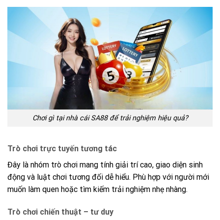
Chơi gì tại nhà cái SA88 để trải nghiệm hiệu quả?
Trò chơi trực tuyến tương tác
Đây là nhóm trò chơi mang tính giải trí cao, giao diện sinh
động và luật chơi tương đối dễ hiểu. Phù hợp với người mới
muốn làm quen hoặc tìm kiếm trải nghiệm nhẹ nhàng.
Trò chơi chiến thuật – tư duy