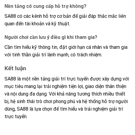
Nền tảng có cung cấp hỗ trợ không?
SA88 có các kênh hỗ trợ cơ bản để giải đáp thắc mắc liên
quan đến tài khoản và kỹ thuật.
Người chơi cần lưu ý điều gì khi tham gia?
Cần tìm hiểu kỹ thông tin, đặt giới hạn cá nhân và tham gia
với tinh thần giải trí lành mạnh, có trách nhiệm.
Kết luận
SA88 là một nền tảng giải trí trực tuyến được xây dựng với
mục tiêu mang lại trải nghiệm tiện lợi, giao diện thân thiện
và nội dung đa dạng. Với khả năng tương thích nhiều thiết
bị, hệ sinh thái trò chơi phong phú và hệ thống hỗ trợ người
dùng, SA88 là lựa chọn để tìm hiểu và trải nghiệm giải trí
trực tuyến.