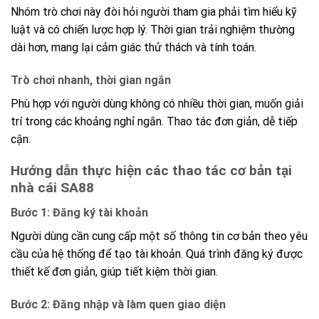
Nhóm trò chơi này đòi hỏi người tham gia phải tìm hiểu kỹ
luật và có chiến lược hợp lý. Thời gian trải nghiệm thường
dài hơn, mang lại cảm giác thử thách và tính toán.
Trò chơi nhanh, thời gian ngắn
Phù hợp với người dùng không có nhiều thời gian, muốn giải
trí trong các khoảng nghỉ ngắn. Thao tác đơn giản, dễ tiếp
cận.
Hướng dẫn thực hiện các thao tác cơ bản tại
nhà cái SA88
Bước 1: Đăng ký tài khoản
Người dùng cần cung cấp một số thông tin cơ bản theo yêu
cầu của hệ thống để tạo tài khoản. Quá trình đăng ký được
thiết kế đơn giản, giúp tiết kiệm thời gian.
Bước 2: Đăng nhập và làm quen giao diện