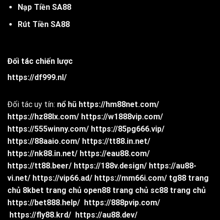
Nạp Tiền SA88
Rút Tiền SA88
Đối tác chiến lược
https://df999.nl/
Đối tác uy tín:
nổ hũ
https://hm88net.com/
https://hz88lx.com/
https://w1888vip.com/
https://555winny.com/
https://85pg666.vip/
https://88aaio.com/
https://tt88.in.net/
https://nk88.in.net/
https://eau88.com/
https://tt88.beer/
https://188v.design/
https://au88-
vi.net/
https://vip66.ad/
https://mm66i.com/
tg88 trang
chủ
8kbet trang chủ
open88 trang chủ
sc88 trang chủ
https://bet888.help/
https://888pvip.com/
https://fly88.krd/
https://au88.dev/