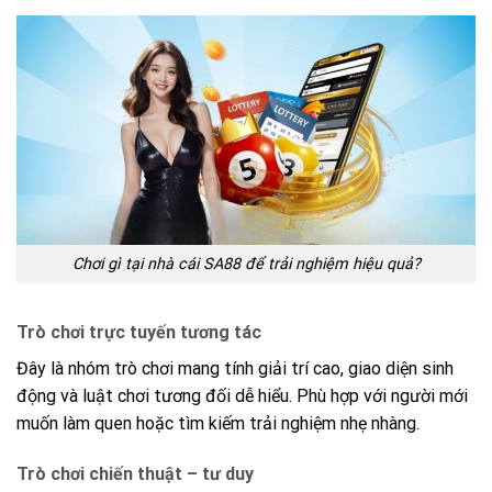
Chơi gì tại nhà cái SA88 để trải nghiệm hiệu quả?
Trò chơi trực tuyến tương tác
Đây là nhóm trò chơi mang tính giải trí cao, giao diện sinh
động và luật chơi tương đối dễ hiểu. Phù hợp với người mới
muốn làm quen hoặc tìm kiếm trải nghiệm nhẹ nhàng.
Trò chơi chiến thuật – tư duy