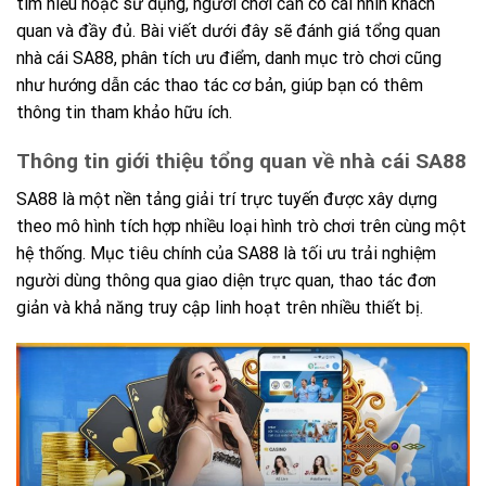
tìm hiểu hoặc sử dụng, người chơi cần có cái nhìn khách
quan và đầy đủ. Bài viết dưới đây sẽ đánh giá tổng quan
nhà cái SA88, phân tích ưu điểm, danh mục trò chơi cũng
như hướng dẫn các thao tác cơ bản, giúp bạn có thêm
thông tin tham khảo hữu ích.
Thông tin giới thiệu tổng quan về nhà cái SA88
SA88 là một nền tảng giải trí trực tuyến được xây dựng
theo mô hình tích hợp nhiều loại hình trò chơi trên cùng một
hệ thống. Mục tiêu chính của SA88 là tối ưu trải nghiệm
người dùng thông qua giao diện trực quan, thao tác đơn
giản và khả năng truy cập linh hoạt trên nhiều thiết bị.