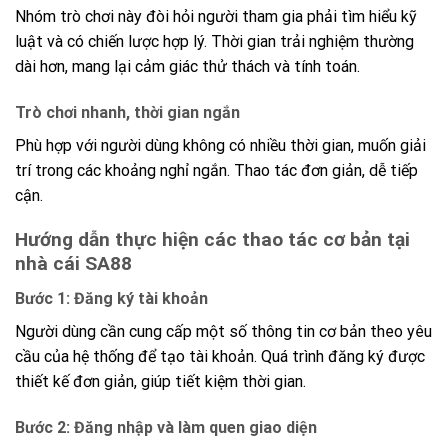
Nhóm trò chơi này đòi hỏi người tham gia phải tìm hiểu kỹ
luật và có chiến lược hợp lý. Thời gian trải nghiệm thường
dài hơn, mang lại cảm giác thử thách và tính toán.
Trò chơi nhanh, thời gian ngắn
Phù hợp với người dùng không có nhiều thời gian, muốn giải
trí trong các khoảng nghỉ ngắn. Thao tác đơn giản, dễ tiếp
cận.
Hướng dẫn thực hiện các thao tác cơ bản tại
nhà cái SA88
Bước 1: Đăng ký tài khoản
Người dùng cần cung cấp một số thông tin cơ bản theo yêu
cầu của hệ thống để tạo tài khoản. Quá trình đăng ký được
thiết kế đơn giản, giúp tiết kiệm thời gian.
Bước 2: Đăng nhập và làm quen giao diện