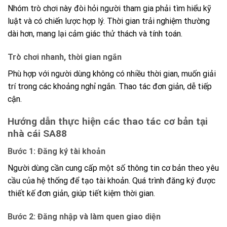
Nhóm trò chơi này đòi hỏi người tham gia phải tìm hiểu kỹ
luật và có chiến lược hợp lý. Thời gian trải nghiệm thường
dài hơn, mang lại cảm giác thử thách và tính toán.
Trò chơi nhanh, thời gian ngắn
Phù hợp với người dùng không có nhiều thời gian, muốn giải
trí trong các khoảng nghỉ ngắn. Thao tác đơn giản, dễ tiếp
cận.
Hướng dẫn thực hiện các thao tác cơ bản tại
nhà cái SA88
Bước 1: Đăng ký tài khoản
Người dùng cần cung cấp một số thông tin cơ bản theo yêu
cầu của hệ thống để tạo tài khoản. Quá trình đăng ký được
thiết kế đơn giản, giúp tiết kiệm thời gian.
Bước 2: Đăng nhập và làm quen giao diện