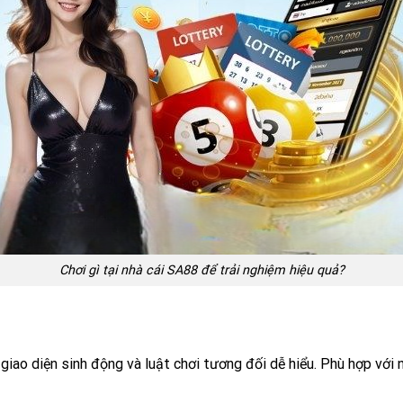
Chơi gì tại nhà cái SA88 để trải nghiệm hiệu quả?
o, giao diện sinh động và luật chơi tương đối dễ hiểu. Phù hợp v