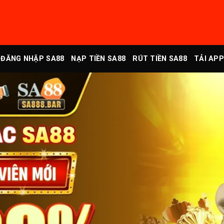
ĐĂNG NHẬP SA88
NẠP TIỀN SA88
RÚT TIỀN SA88
TẢI APP