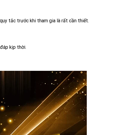
uy tắc trước khi tham gia là rất cần thiết.
đáp kịp thời.