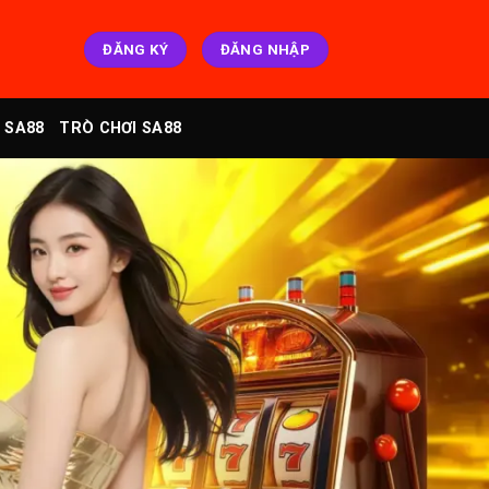
ĐĂNG KÝ
ĐĂNG NHẬP
 SA88
TRÒ CHƠI SA88