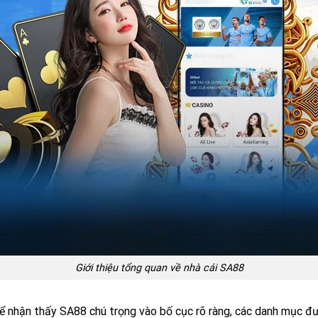
Giới thiệu tổng quan về nhà cái SA88
hể nhận thấy SA88 chú trọng vào bố cục rõ ràng, các danh mục đư