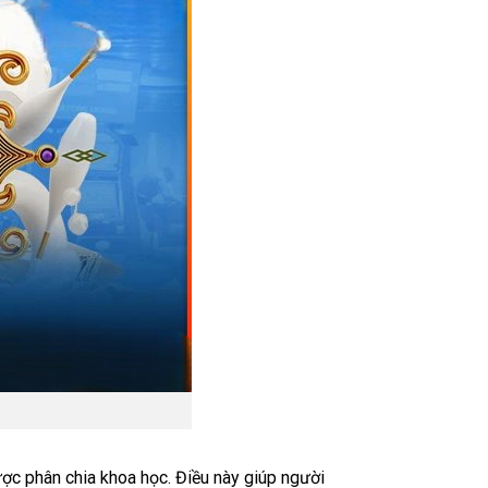
ợc phân chia khoa học. Điều này giúp người