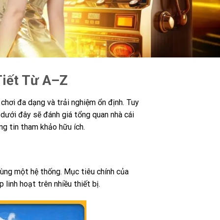
Tiết Từ A–Z
 chơi đa dạng và trải nghiệm ổn định. Tuy
t dưới đây sẽ đánh giá tổng quan nhà cái
ng tin tham khảo hữu ích.
 cùng một hệ thống. Mục tiêu chính của
linh hoạt trên nhiều thiết bị.