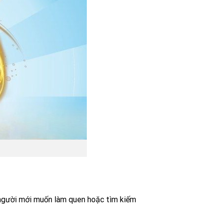
ới người mới muốn làm quen hoặc tìm kiếm