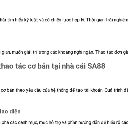
ải tìm hiểu kỹ luật và có chiến lược hợp lý. Thời gian trải nghi
gian, muốn giải trí trong các khoảng nghỉ ngắn. Thao tác đơn giả
hao tác cơ bản tại nhà cái SA88
ơ bản theo yêu cầu của hệ thống để tạo tài khoản. Quá trình đă
iao diện
m phá các danh mục, mục hỗ trợ và phần hướng dẫn để hiểu rõ cá