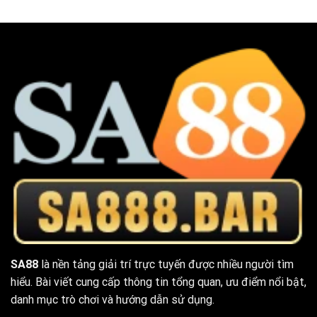
SA88
là nền tảng giải trí trực tuyến được nhiều người tìm
hiểu. Bài viết cung cấp thông tin tổng quan, ưu điểm nổi bật,
danh mục trò chơi và hướng dẫn sử dụng.