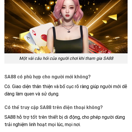
Một vài câu hỏi của người chơi khi tham gia SA88
SA88 có phù hợp cho người mới không?
Có. Giao diện thân thiện và bố cục rõ ràng giúp người mới dễ
dàng làm quen và sử dụng.
Có thể truy cập SA88 trên điện thoại không?
SA88 hỗ trợ tốt trên thiết bị di động, cho phép người dùng
trải nghiệm linh hoạt mọi lúc, mọi nơi.