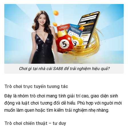
Chơi gì tại nhà cái SA88 để trải nghiệm hiệu quả?
Trò chơi trực tuyến tương tác
Đây là nhóm trò chơi mang tính giải trí cao, giao diện sinh
động và luật chơi tương đối dễ hiểu. Phù hợp với người mới
muốn làm quen hoặc tìm kiếm trải nghiệm nhẹ nhàng.
Trò chơi chiến thuật – tư duy