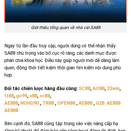
Giới thiệu tổng quan về nhà cái SA88
Ngay từ lần đầu truy cập, người dùng có thể nhận thấy
SA88 chú trọng vào bố cục rõ ràng, các danh mục được
phân chia khoa học. Điều này giúp người mới dễ dàng làm
quen, đồng thời tiết kiệm thời gian tìm kiếm nội dung phù
hợp.
Đối tác chiến lược hàng đầu cùng:
SC88
,
AO88
,
33win
,
tt88
,
go99
,
x88
,
sc88
,
AE888
,
NOHU90
,
TR88
,
OPEN88
,
AE888
,
G28
AE888
AE888
Bên cạnh đó, SA88 cũng tập trung vào việc nâng cấp hạ
tầng kỹ thuật để đảm bảo nền tảng hoạt động ổn định, hạn