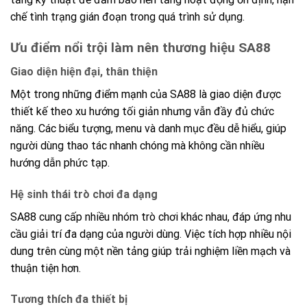
chế tình trạng gián đoạn trong quá trình sử dụng.
Ưu điểm nổi trội làm nên thương hiệu SA88
Giao diện hiện đại, thân thiện
Một trong những điểm mạnh của SA88 là giao diện được
thiết kế theo xu hướng tối giản nhưng vẫn đầy đủ chức
năng. Các biểu tượng, menu và danh mục đều dễ hiểu, giúp
người dùng thao tác nhanh chóng mà không cần nhiều
hướng dẫn phức tạp.
Hệ sinh thái trò chơi đa dạng
SA88 cung cấp nhiều nhóm trò chơi khác nhau, đáp ứng nhu
cầu giải trí đa dạng của người dùng. Việc tích hợp nhiều nội
dung trên cùng một nền tảng giúp trải nghiệm liền mạch và
thuận tiện hơn.
Tương thích đa thiết bị