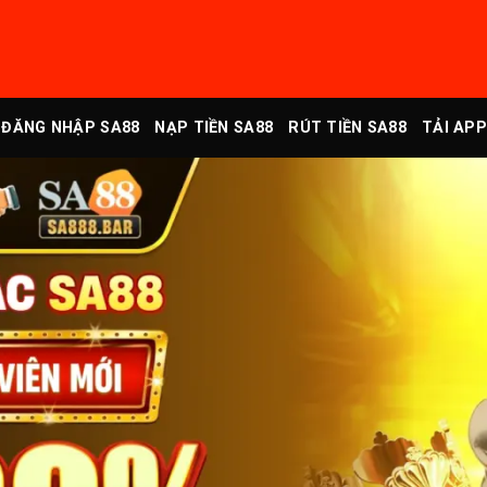
ĐĂNG NHẬP SA88
NẠP TIỀN SA88
RÚT TIỀN SA88
TẢI APP