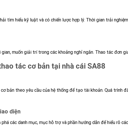
ải tìm hiểu kỹ luật và có chiến lược hợp lý. Thời gian trải nghi
gian, muốn giải trí trong các khoảng nghỉ ngắn. Thao tác đơn giả
hao tác cơ bản tại nhà cái SA88
ơ bản theo yêu cầu của hệ thống để tạo tài khoản. Quá trình đă
iao diện
m phá các danh mục, mục hỗ trợ và phần hướng dẫn để hiểu rõ cá