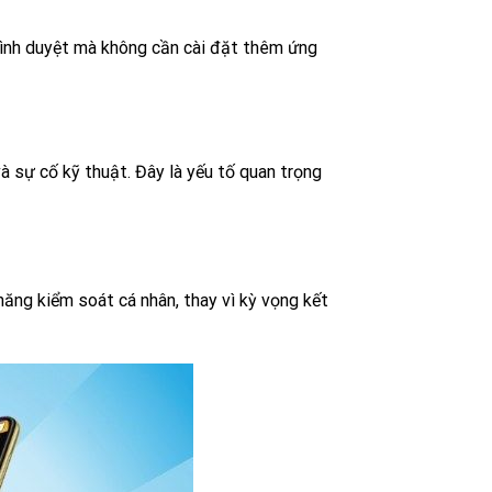
trình duyệt mà không cần cài đặt thêm ứng
à sự cố kỹ thuật. Đây là yếu tố quan trọng
 năng kiểm soát cá nhân, thay vì kỳ vọng kết