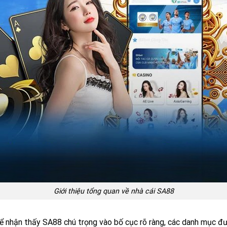
Giới thiệu tổng quan về nhà cái SA88
hể nhận thấy SA88 chú trọng vào bố cục rõ ràng, các danh mục đư