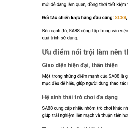
mới dễ dàng làm quen, đồng thời tiết kiệm 
Đối tác chiến lược hàng đầu cùng:
SC88
Bên cạnh đó, SA88 cũng tập trung vào việc
quá trình sử dụng.
Ưu điểm nổi trội làm nên
Giao diện hiện đại, thân thiện
Một trong những điểm mạnh của SA88 là gi
mục đều dễ hiểu, giúp người dùng thao tác
Hệ sinh thái trò chơi đa dạng
SA88 cung cấp nhiều nhóm trò chơi khác nha
giúp trải nghiệm liền mạch và thuận tiện hơ