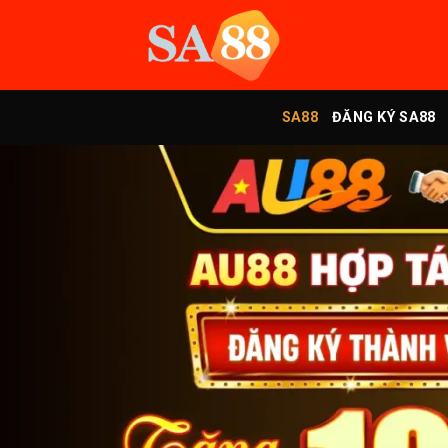
Bỏ
qua
nội
dung
SA88
ĐĂNG KÝ SA88