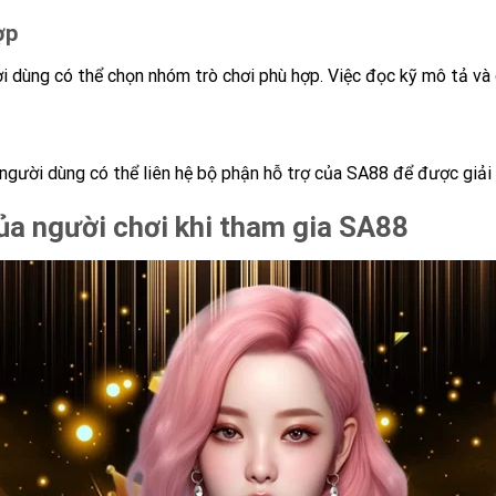
ợp
ời dùng có thể chọn nhóm trò chơi phù hợp. Việc đọc kỹ mô tả và q
người dùng có thể liên hệ bộ phận hỗ trợ của SA88 để được giải 
của người chơi khi tham gia SA88