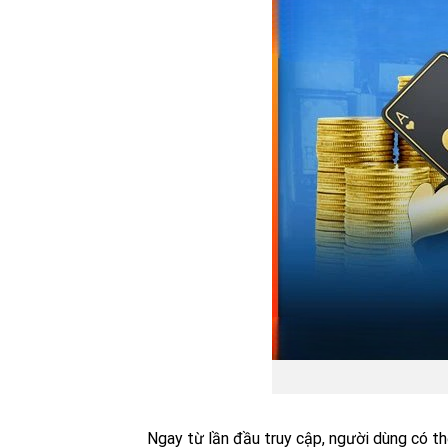
Ngay từ lần đầu truy cập, người dùng có t