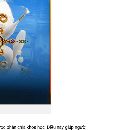
ợc phân chia khoa học. Điều này giúp người