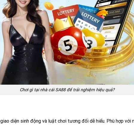
Chơi gì tại nhà cái SA88 để trải nghiệm hiệu quả?
o, giao diện sinh động và luật chơi tương đối dễ hiểu. Phù hợp v