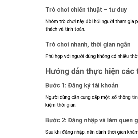
Trò chơi chiến thuật – tư duy
Nhóm trò chơi này đòi hỏi người tham gia ph
thách và tính toán.
Trò chơi nhanh, thời gian ngắn
Phù hợp với người dùng không có nhiều thời 
Hướng dẫn thực hiện các t
Bước 1: Đăng ký tài khoản
Người dùng cần cung cấp một số thông tin c
kiệm thời gian.
Bước 2: Đăng nhập và làm quen g
Sau khi đăng nhập, nên dành thời gian khá