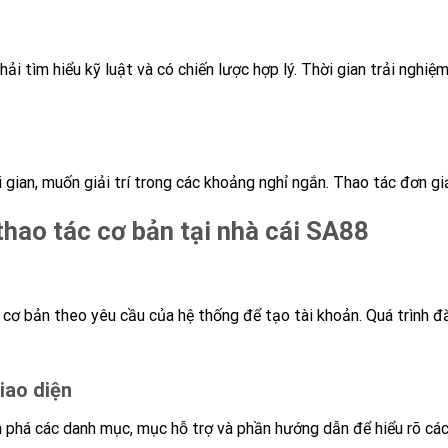
ải tìm hiểu kỹ luật và có chiến lược hợp lý. Thời gian trải nghi
gian, muốn giải trí trong các khoảng nghỉ ngắn. Thao tác đơn giả
hao tác cơ bản tại nhà cái SA88
ơ bản theo yêu cầu của hệ thống để tạo tài khoản. Quá trình đă
iao diện
m phá các danh mục, mục hỗ trợ và phần hướng dẫn để hiểu rõ cá