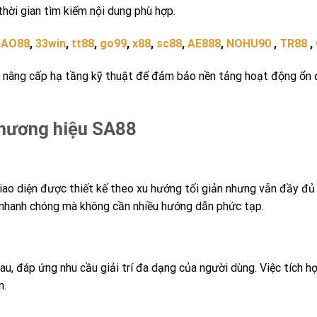
thời gian tìm kiếm nội dung phù hợp.
,
AO88
,
33win
,
tt88
,
go99
,
x88
,
sc88
,
AE888
,
NOHU90
,
TR88
,
 nâng cấp hạ tầng kỹ thuật để đảm bảo nền tảng hoạt động ổn đị
 thương hiệu SA88
ao diện được thiết kế theo xu hướng tối giản nhưng vẫn đầy đủ
 nhanh chóng mà không cần nhiều hướng dẫn phức tạp.
u, đáp ứng nhu cầu giải trí đa dạng của người dùng. Việc tích h
n.