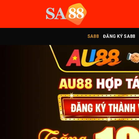
Bỏ
qua
nội
dung
SA88
ĐĂNG KÝ SA88