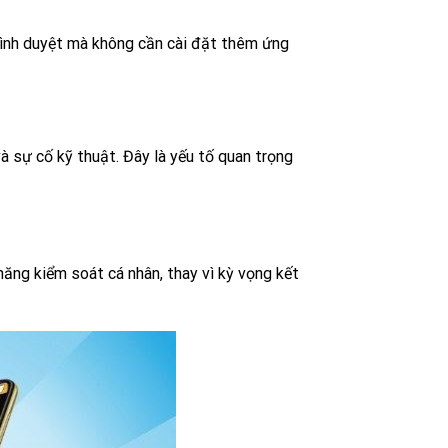
trình duyệt mà không cần cài đặt thêm ứng
à sự cố kỹ thuật. Đây là yếu tố quan trọng
 năng kiểm soát cá nhân, thay vì kỳ vọng kết