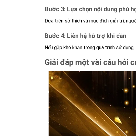
Bước 3: Lựa chọn nội dung phù h
Dựa trên sở thích và mục đích giải trí, ngư
Bước 4: Liên hệ hỗ trợ khi cần
Nếu gặp khó khăn trong quá trình sử dụng, 
Giải đáp một vài câu hỏi 