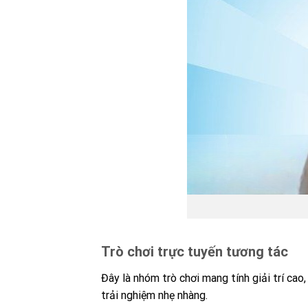
Trò chơi trực tuyến tương tác
Đây là nhóm trò chơi mang tính giải trí ca
trải nghiệm nhẹ nhàng.