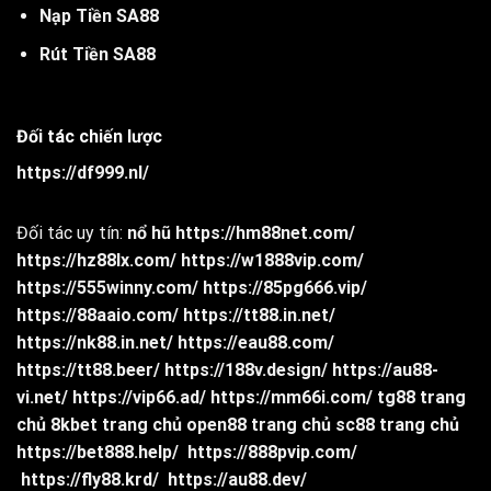
Nạp Tiền SA88
Rút Tiền SA88
Đối tác chiến lược
https://df999.nl/
Đối tác uy tín:
nổ hũ
https://hm88net.com/
https://hz88lx.com/
https://w1888vip.com/
https://555winny.com/
https://85pg666.vip/
https://88aaio.com/
https://tt88.in.net/
https://nk88.in.net/
https://eau88.com/
https://tt88.beer/
https://188v.design/
https://au88-
vi.net/
https://vip66.ad/
https://mm66i.com/
tg88 trang
chủ
8kbet trang chủ
open88 trang chủ
sc88 trang chủ
https://bet888.help/
https://888pvip.com/
https://fly88.krd/
https://au88.dev/