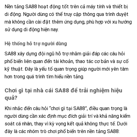
Nền tảng SA88 hoạt động tốt trên cả máy tính và thiết bị
di động. Người dùng có thể truy cập thông qua trình duyệt
mà không cần cài đặt thêm ứng dụng, phù hợp với xu hướng
sử dụng di động hiện nay.
Hệ thống hỗ trợ người dùng
SA88 xây dựng đội ngũ hỗ trợ nhằm giải đáp các câu hỏi
phổ biến liên quan đến tài khoản, thao tác cơ bản và sự cố
kỹ thuật. Đây là yếu tố quan trọng giúp người mới yên tâm
hơn trong quá trình tìm hiểu nền tảng.
Chơi gì tại nhà cái SA88 để trải nghiệm hiệu
quả?
Khi nhắc đến câu hỏi “chơi gì tại SA88”, điều quan trọng là
người dùng cần xác định mục đích giải trí và khả năng kiểm
soát cá nhân, thay vì kỳ vọng kết quả không thực tế. Dưới
đây là các nhóm trò chơi phổ biến trên nền tảng SA88: