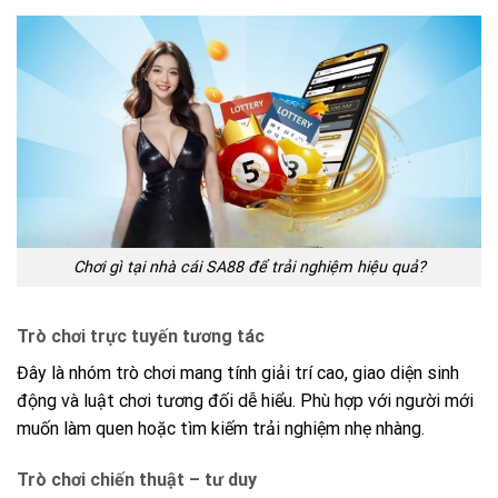
Chơi gì tại nhà cái SA88 để trải nghiệm hiệu quả?
Trò chơi trực tuyến tương tác
Đây là nhóm trò chơi mang tính giải trí cao, giao diện sinh
động và luật chơi tương đối dễ hiểu. Phù hợp với người mới
muốn làm quen hoặc tìm kiếm trải nghiệm nhẹ nhàng.
Trò chơi chiến thuật – tư duy