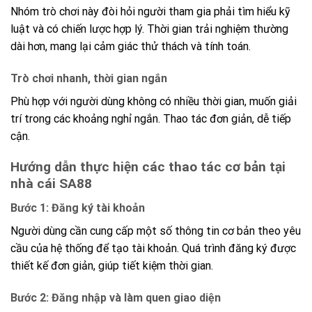
Nhóm trò chơi này đòi hỏi người tham gia phải tìm hiểu kỹ
luật và có chiến lược hợp lý. Thời gian trải nghiệm thường
dài hơn, mang lại cảm giác thử thách và tính toán.
Trò chơi nhanh, thời gian ngắn
Phù hợp với người dùng không có nhiều thời gian, muốn giải
trí trong các khoảng nghỉ ngắn. Thao tác đơn giản, dễ tiếp
cận.
Hướng dẫn thực hiện các thao tác cơ bản tại
nhà cái SA88
Bước 1: Đăng ký tài khoản
Người dùng cần cung cấp một số thông tin cơ bản theo yêu
cầu của hệ thống để tạo tài khoản. Quá trình đăng ký được
thiết kế đơn giản, giúp tiết kiệm thời gian.
Bước 2: Đăng nhập và làm quen giao diện