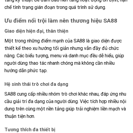
chế tình trạng gián đoạn trong quá trình sử dụng.
Ưu điểm nổi trội làm nên thương hiệu SA88
Giao diện hiện đại, thân thiện
Một trong những điểm mạnh của SA88 là giao diện được
thiết kế theo xu hướng tối giản nhưng vẫn đầy đủ chức
năng. Các biểu tượng, menu và danh mục đều dễ hiểu, giúp
người dùng thao tác nhanh chóng mà không cần nhiều
hướng dẫn phức tạp.
Hệ sinh thái trò chơi đa dạng
SA88 cung cấp nhiều nhóm trò chơi khác nhau, đáp ứng nhu
cầu giải trí đa dạng của người dùng. Việc tích hợp nhiều nội
dung trên cùng một nền tảng giúp trải nghiệm liền mạch và
thuận tiện hơn.
Tương thích đa thiết bị