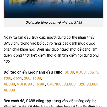
Giới thiệu tổng quan về nhà cái SA88
Ngay từ lần đầu truy cập, người dùng có thể nhận thấy
SA88 chú trọng vào bố cục rõ ràng, các danh mục được
phân chia khoa học. Điều này giúp người mới dễ dàng làm
quen, đồng thời tiết kiệm thời gian tìm kiếm nội dung phù
hợp.
Đối tác chiến lược hàng đầu cùng:
SC88
,
AO88
,
33win
,
tt88
,
go99
,
x88
,
sc88
,
AE888
,
NOHU90
,
TR88
,
OPEN88
,
AE888
,
G28
AE888
AE888
Bên cạnh đó, SA88 cũng tập trung vào việc nâng cấp hạ
tầng kỹ thuật để đảm bảo nền tảng hoạt động ổn định, hạn