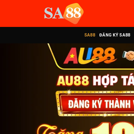
Bỏ
qua
nội
dung
SA88
ĐĂNG KÝ SA88