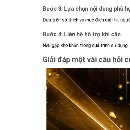
Bước 3: Lựa chọn nội dung phù h
Dựa trên sở thích và mục đích giải trí, ngư
Bước 4: Liên hệ hỗ trợ khi cần
Nếu gặp khó khăn trong quá trình sử dụng, 
Giải đáp một vài câu hỏi 