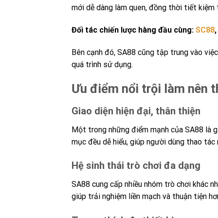
mới dễ dàng làm quen, đồng thời tiết kiệm 
Đối tác chiến lược hàng đầu cùng:
SC88
Bên cạnh đó, SA88 cũng tập trung vào việc
quá trình sử dụng.
Ưu điểm nổi trội làm nên
Giao diện hiện đại, thân thiện
Một trong những điểm mạnh của SA88 là gi
mục đều dễ hiểu, giúp người dùng thao tác
Hệ sinh thái trò chơi đa dạng
SA88 cung cấp nhiều nhóm trò chơi khác nha
giúp trải nghiệm liền mạch và thuận tiện hơ