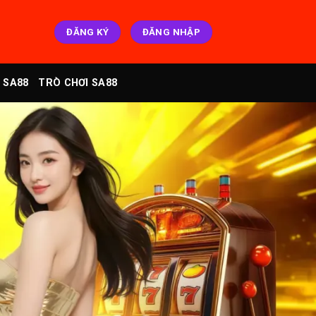
ĐĂNG KÝ
ĐĂNG NHẬP
 SA88
TRÒ CHƠI SA88