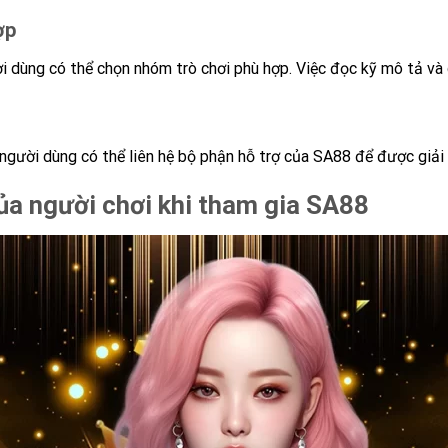
ợp
ời dùng có thể chọn nhóm trò chơi phù hợp. Việc đọc kỹ mô tả và q
người dùng có thể liên hệ bộ phận hỗ trợ của SA88 để được giải 
của người chơi khi tham gia SA88