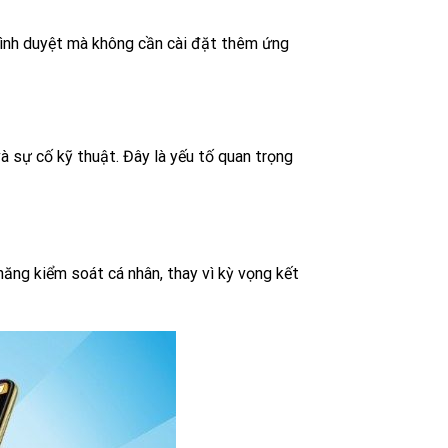
trình duyệt mà không cần cài đặt thêm ứng
à sự cố kỹ thuật. Đây là yếu tố quan trọng
 năng kiểm soát cá nhân, thay vì kỳ vọng kết