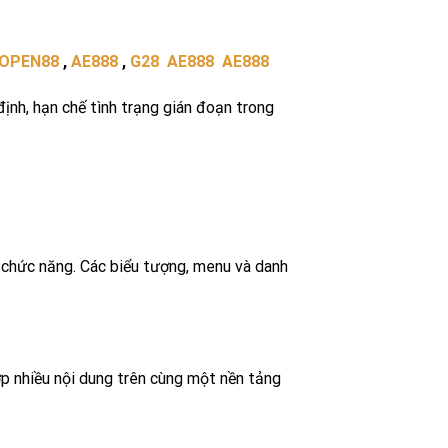
OPEN88
,
AE888
,
G28
AE888
AE888
nh, hạn chế tình trạng gián đoạn trong
 chức năng. Các biểu tượng, menu và danh
ợp nhiều nội dung trên cùng một nền tảng