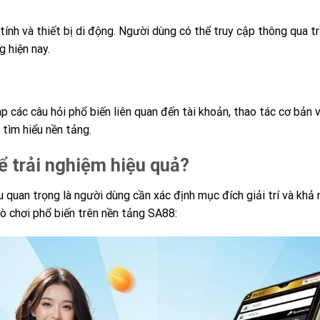
ính và thiết bị di động. Người dùng có thể truy cập thông qua 
 hiện nay.
 các câu hỏi phổ biến liên quan đến tài khoản, thao tác cơ bản v
 tìm hiểu nền tảng.
ể trải nghiệm hiệu quả?
ều quan trọng là người dùng cần xác định mục đích giải trí và khả
ò chơi phổ biến trên nền tảng SA88: