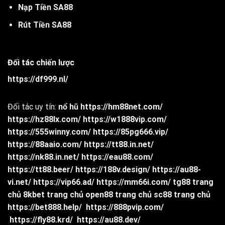
Nạp Tiền SA88
Rút Tiền SA88
Đối tác chiến lược
https://df999.nl/
Đối tác uy tín:
nổ hũ
https://hm88net.com/
https://hz88lx.com/
https://w1888vip.com/
https://555winny.com/
https://85pg666.vip/
https://88aaio.com/
https://tt88.in.net/
https://nk88.in.net/
https://eau88.com/
https://tt88.beer/
https://188v.design/
https://au88-
vi.net/
https://vip66.ad/
https://mm66i.com/
tg88 trang
chủ
8kbet trang chủ
open88 trang chủ
sc88 trang chủ
https://bet888.help/
https://888pvip.com/
https://fly88.krd/
https://au88.dev/