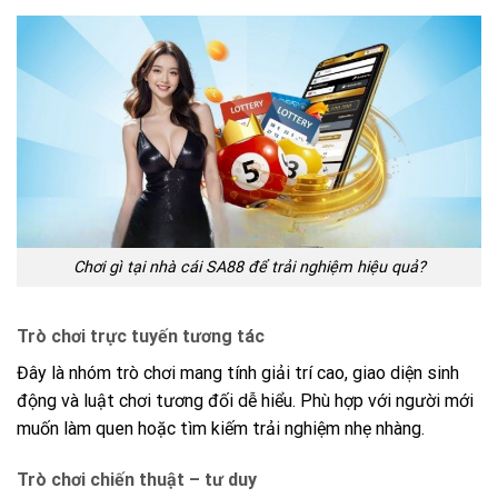
Chơi gì tại nhà cái SA88 để trải nghiệm hiệu quả?
Trò chơi trực tuyến tương tác
Đây là nhóm trò chơi mang tính giải trí cao, giao diện sinh
động và luật chơi tương đối dễ hiểu. Phù hợp với người mới
muốn làm quen hoặc tìm kiếm trải nghiệm nhẹ nhàng.
Trò chơi chiến thuật – tư duy