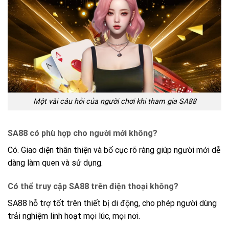
Một vài câu hỏi của người chơi khi tham gia SA88
SA88 có phù hợp cho người mới không?
Có. Giao diện thân thiện và bố cục rõ ràng giúp người mới dễ
dàng làm quen và sử dụng.
Có thể truy cập SA88 trên điện thoại không?
SA88 hỗ trợ tốt trên thiết bị di động, cho phép người dùng
trải nghiệm linh hoạt mọi lúc, mọi nơi.