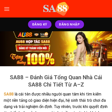
Bỏ
qua
nội
dung
ĐĂNG KÝ
ĐĂNG NHẬP
SA88 – Đánh Giá Tổng Quan Nhà Cái
SA88 Chi Tiết Từ A–Z
SA88
là cái tên được nhiều người quan tâm khi tìm kiếm
một nền tảng có giao diện hiện đại, hệ sinh thái trò chơi đa
dạng và trải nghiệm ổn định. Tuy nhiên, trước khi quyết định