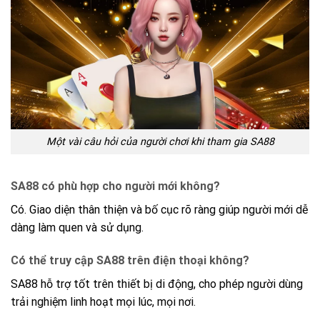
Một vài câu hỏi của người chơi khi tham gia SA88
SA88 có phù hợp cho người mới không?
Có. Giao diện thân thiện và bố cục rõ ràng giúp người mới dễ
dàng làm quen và sử dụng.
Có thể truy cập SA88 trên điện thoại không?
SA88 hỗ trợ tốt trên thiết bị di động, cho phép người dùng
trải nghiệm linh hoạt mọi lúc, mọi nơi.