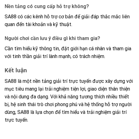
Nền tảng có cung cấp hỗ trợ không?
SA88 có các kênh hỗ trợ cơ bản để giải đáp thắc mắc liên
quan đến tài khoản và kỹ thuật.
Người chơi cần lưu ý điều gì khi tham gia?
Cần tìm hiểu kỹ thông tin, đặt giới hạn cá nhân và tham gia
với tinh thần giải trí lành mạnh, có trách nhiệm.
Kết luận
SA88 là một nền tảng giải trí trực tuyến được xây dựng với
mục tiêu mang lại trải nghiệm tiện lợi, giao diện thân thiện
và nội dung đa dạng. Với khả năng tương thích nhiều thiết
bị, hệ sinh thái trò chơi phong phú và hệ thống hỗ trợ người
dùng, SA88 là lựa chọn để tìm hiểu và trải nghiệm giải trí
trực tuyến.