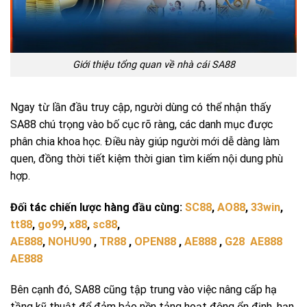
Giới thiệu tổng quan về nhà cái SA88
Ngay từ lần đầu truy cập, người dùng có thể nhận thấy
SA88 chú trọng vào bố cục rõ ràng, các danh mục được
phân chia khoa học. Điều này giúp người mới dễ dàng làm
quen, đồng thời tiết kiệm thời gian tìm kiếm nội dung phù
hợp.
Đối tác chiến lược hàng đầu cùng:
SC88
,
AO88
,
33win
,
tt88
,
go99
,
x88
,
sc88
,
AE888
,
NOHU90
,
TR88
,
OPEN88
,
AE888
,
G28
AE888
AE888
Bên cạnh đó, SA88 cũng tập trung vào việc nâng cấp hạ
tầng kỹ thuật để đảm bảo nền tảng hoạt động ổn định, hạn