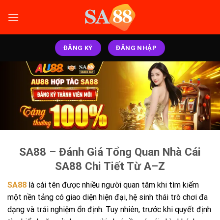
Bỏ
qua
nội
dung
ĐĂNG KÝ
ĐĂNG NHẬP
SA88 – Đánh Giá Tổng Quan Nhà Cái
SA88 Chi Tiết Từ A–Z
SA88
là cái tên được nhiều người quan tâm khi tìm kiếm
một nền tảng có giao diện hiện đại, hệ sinh thái trò chơi đa
dạng và trải nghiệm ổn định. Tuy nhiên, trước khi quyết định