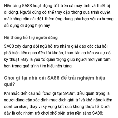
Nền tảng SA88 hoạt động tốt trên cả máy tính và thiết bị
di động. Người dùng có thể truy cập thông qua trình duyệt
mà không cần cài đặt thêm ứng dụng, phù hợp với xu hướng
sử dụng di động hiện nay.
Hệ thống hỗ trợ người dùng
SA88 xây dựng đội ngũ hỗ trợ nhằm giải đáp các câu hỏi
phổ biến liên quan đến tài khoản, thao tác cơ bản và sự cố
kỹ thuật. Đây là yếu tố quan trọng giúp người mới yên tâm
hơn trong quá trình tìm hiểu nền tảng.
Chơi gì tại nhà cái SA88 để trải nghiệm hiệu
quả?
Khi nhắc đến câu hỏi “chơi gì tại SA88”, điều quan trọng là
người dùng cần xác định mục đích giải trí và khả năng kiểm
soát cá nhân, thay vì kỳ vọng kết quả không thực tế. Dưới
đây là các nhóm trò chơi phổ biến trên nền tảng SA88: