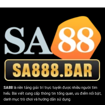
SA88
là nền tảng giải trí trực tuyến được nhiều người tìm
hiểu. Bài viết cung cấp thông tin tổng quan, ưu điểm nổi bật,
danh mục trò chơi và hướng dẫn sử dụng.