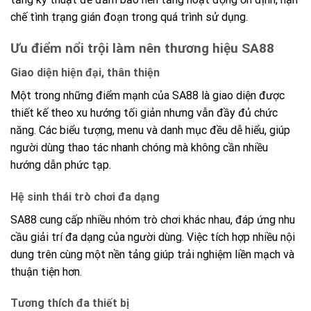
chế tình trạng gián đoạn trong quá trình sử dụng.
Ưu điểm nổi trội làm nên thương hiệu SA88
Giao diện hiện đại, thân thiện
Một trong những điểm mạnh của SA88 là giao diện được
thiết kế theo xu hướng tối giản nhưng vẫn đầy đủ chức
năng. Các biểu tượng, menu và danh mục đều dễ hiểu, giúp
người dùng thao tác nhanh chóng mà không cần nhiều
hướng dẫn phức tạp.
Hệ sinh thái trò chơi đa dạng
SA88 cung cấp nhiều nhóm trò chơi khác nhau, đáp ứng nhu
cầu giải trí đa dạng của người dùng. Việc tích hợp nhiều nội
dung trên cùng một nền tảng giúp trải nghiệm liền mạch và
thuận tiện hơn.
Tương thích đa thiết bị