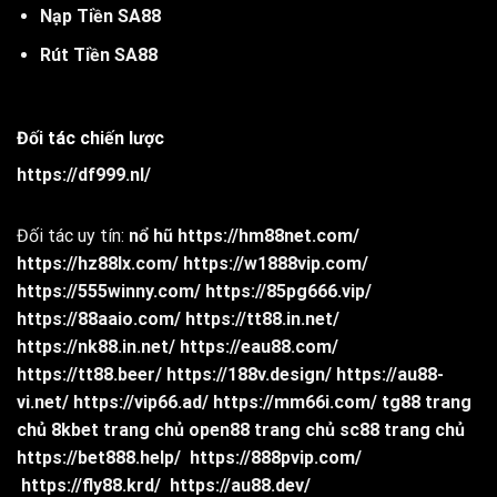
Nạp Tiền SA88
Rút Tiền SA88
Đối tác chiến lược
https://df999.nl/
Đối tác uy tín:
nổ hũ
https://hm88net.com/
https://hz88lx.com/
https://w1888vip.com/
https://555winny.com/
https://85pg666.vip/
https://88aaio.com/
https://tt88.in.net/
https://nk88.in.net/
https://eau88.com/
https://tt88.beer/
https://188v.design/
https://au88-
vi.net/
https://vip66.ad/
https://mm66i.com/
tg88 trang
chủ
8kbet trang chủ
open88 trang chủ
sc88 trang chủ
https://bet888.help/
https://888pvip.com/
https://fly88.krd/
https://au88.dev/