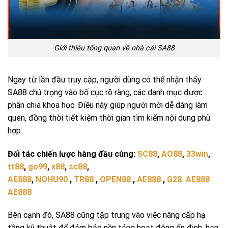
Giới thiệu tổng quan về nhà cái SA88
Ngay từ lần đầu truy cập, người dùng có thể nhận thấy
SA88 chú trọng vào bố cục rõ ràng, các danh mục được
phân chia khoa học. Điều này giúp người mới dễ dàng làm
quen, đồng thời tiết kiệm thời gian tìm kiếm nội dung phù
hợp.
Đối tác chiến lược hàng đầu cùng:
SC88
,
AO88
,
33win
,
tt88
,
go99
,
x88
,
sc88
,
AE888
,
NOHU90
,
TR88
,
OPEN88
,
AE888
,
G28
AE888
AE888
Bên cạnh đó, SA88 cũng tập trung vào việc nâng cấp hạ
tầng kỹ thuật để đảm bảo nền tảng hoạt động ổn định, hạn