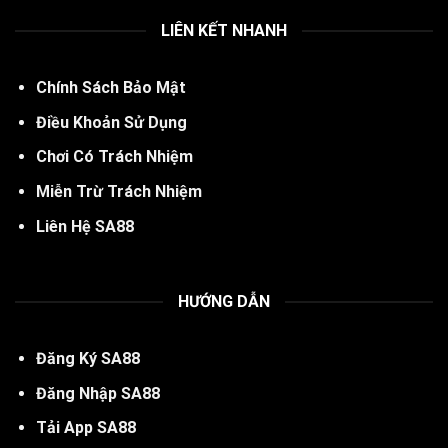
LIÊN KẾT NHANH
Chính Sách Bảo Mật
Điều Khoản Sử Dụng
Chơi Có Trách Nhiệm
Miễn Trừ Trách Nhiệm
Liên Hệ SA88
HƯỚNG DẪN
Đăng Ký SA88
Đăng Nhập SA88
Tải App SA88