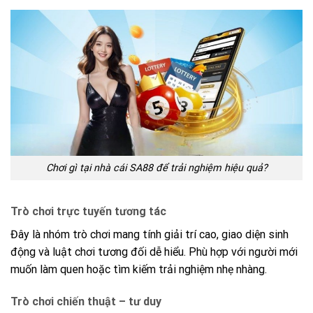
Chơi gì tại nhà cái SA88 để trải nghiệm hiệu quả?
Trò chơi trực tuyến tương tác
Đây là nhóm trò chơi mang tính giải trí cao, giao diện sinh
động và luật chơi tương đối dễ hiểu. Phù hợp với người mới
muốn làm quen hoặc tìm kiếm trải nghiệm nhẹ nhàng.
Trò chơi chiến thuật – tư duy