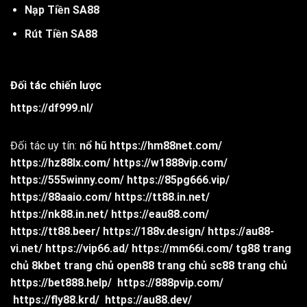
Nạp Tiền SA88
Rút Tiền SA88
Đối tác chiến lược
https://df999.nl/
Đối tác uy tín:
nổ hũ
https://hm88net.com/
https://hz88lx.com/
https://w1888vip.com/
https://555winny.com/
https://85pg666.vip/
https://88aaio.com/
https://tt88.in.net/
https://nk88.in.net/
https://eau88.com/
https://tt88.beer/
https://188v.design/
https://au88-
vi.net/
https://vip66.ad/
https://mm66i.com/
tg88 trang
chủ
8kbet trang chủ
open88 trang chủ
sc88 trang chủ
https://bet888.help/
https://888pvip.com/
https://fly88.krd/
https://au88.dev/