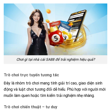
Chơi gì tại nhà cái SA88 để trải nghiệm hiệu quả?
Trò chơi trực tuyến tương tác
Đây là nhóm trò chơi mang tính giải trí cao, giao diện sinh
động và luật chơi tương đối dễ hiểu. Phù hợp với người mới
muốn làm quen hoặc tìm kiếm trải nghiệm nhẹ nhàng.
Trò chơi chiến thuật – tư duy