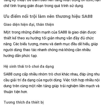
chế tình trạng gián đoạn trong quá trình sử dụng.
Ưu điểm nổi trội làm nên thương hiệu SA88
Giao diện hiện đại, thân thiện
Một trong những điểm mạnh của SA88 là giao diện được
thiết kế theo xu hướng tối giản nhưng vẫn đầy đủ chức
năng. Các biểu tượng, menu và danh mục đều dễ hiểu, giúp
người dùng thao tác nhanh chóng mà không cần nhiều
hướng dẫn phức tạp.
Hệ sinh thái trò chơi đa dạng
SA88 cung cấp nhiều nhóm trò chơi khác nhau, đáp ứng nhu
cầu giải trí đa dạng của người dùng. Việc tích hợp nhiều nội
dung trên cùng một nền tảng giúp trải nghiệm liền mạch và
thuận tiện hơn.
Tương thích đa thiết bị