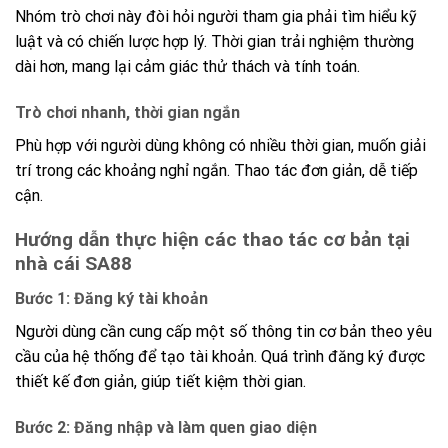
Nhóm trò chơi này đòi hỏi người tham gia phải tìm hiểu kỹ
luật và có chiến lược hợp lý. Thời gian trải nghiệm thường
dài hơn, mang lại cảm giác thử thách và tính toán.
Trò chơi nhanh, thời gian ngắn
Phù hợp với người dùng không có nhiều thời gian, muốn giải
trí trong các khoảng nghỉ ngắn. Thao tác đơn giản, dễ tiếp
cận.
Hướng dẫn thực hiện các thao tác cơ bản tại
nhà cái SA88
Bước 1: Đăng ký tài khoản
Người dùng cần cung cấp một số thông tin cơ bản theo yêu
cầu của hệ thống để tạo tài khoản. Quá trình đăng ký được
thiết kế đơn giản, giúp tiết kiệm thời gian.
Bước 2: Đăng nhập và làm quen giao diện