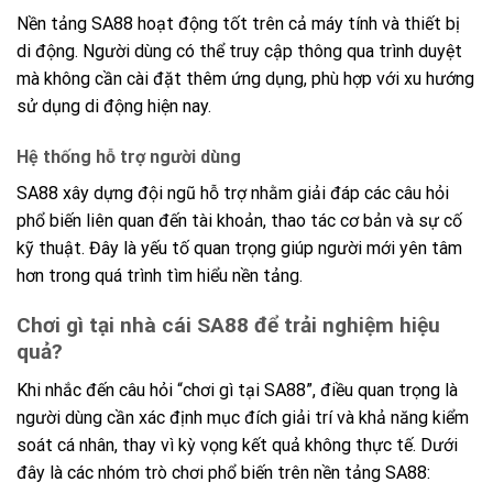
Nền tảng SA88 hoạt động tốt trên cả máy tính và thiết bị
di động. Người dùng có thể truy cập thông qua trình duyệt
mà không cần cài đặt thêm ứng dụng, phù hợp với xu hướng
sử dụng di động hiện nay.
Hệ thống hỗ trợ người dùng
SA88 xây dựng đội ngũ hỗ trợ nhằm giải đáp các câu hỏi
phổ biến liên quan đến tài khoản, thao tác cơ bản và sự cố
kỹ thuật. Đây là yếu tố quan trọng giúp người mới yên tâm
hơn trong quá trình tìm hiểu nền tảng.
Chơi gì tại nhà cái SA88 để trải nghiệm hiệu
quả?
Khi nhắc đến câu hỏi “chơi gì tại SA88”, điều quan trọng là
người dùng cần xác định mục đích giải trí và khả năng kiểm
soát cá nhân, thay vì kỳ vọng kết quả không thực tế. Dưới
đây là các nhóm trò chơi phổ biến trên nền tảng SA88: