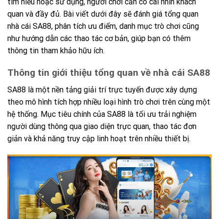
tìm hiểu hoặc sử dụng, người chơi cần có cái nhìn khách
quan và đầy đủ. Bài viết dưới đây sẽ đánh giá tổng quan
nhà cái SA88, phân tích ưu điểm, danh mục trò chơi cũng
như hướng dẫn các thao tác cơ bản, giúp bạn có thêm
thông tin tham khảo hữu ích.
Thông tin giới thiệu tổng quan về nhà cái SA88
SA88 là một nền tảng giải trí trực tuyến được xây dựng
theo mô hình tích hợp nhiều loại hình trò chơi trên cùng một
hệ thống. Mục tiêu chính của SA88 là tối ưu trải nghiệm
người dùng thông qua giao diện trực quan, thao tác đơn
giản và khả năng truy cập linh hoạt trên nhiều thiết bị.