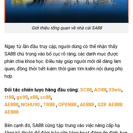
Giới thiệu tổng quan về nhà cái SA88
Ngay từ lần đầu truy cập, người dùng có thể nhận thấy
SA88 chú trọng vào bố cục rõ ràng, các danh mục được
phân chia khoa học. Điều này giúp người mới dễ dàng làm
quen, đồng thời tiết kiệm thời gian tìm kiếm nội dung phù
hợp.
Đối tác chiến lược hàng đầu cùng:
SC88
,
AO88
,
33win
,
tt88
,
go99
,
x88
,
sc88
,
AE888
,
NOHU90
,
TR88
,
OPEN88
,
AE888
,
G28
AE888
AE888
Bên cạnh đó, SA88 cũng tập trung vào việc nâng cấp hạ
tầng kỹ thuật để đảm bảo nền tảng hoạt động ổn định, hạn