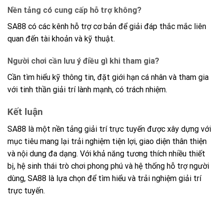
Nền tảng có cung cấp hỗ trợ không?
SA88 có các kênh hỗ trợ cơ bản để giải đáp thắc mắc liên
quan đến tài khoản và kỹ thuật.
Người chơi cần lưu ý điều gì khi tham gia?
Cần tìm hiểu kỹ thông tin, đặt giới hạn cá nhân và tham gia
với tinh thần giải trí lành mạnh, có trách nhiệm.
Kết luận
SA88 là một nền tảng giải trí trực tuyến được xây dựng với
mục tiêu mang lại trải nghiệm tiện lợi, giao diện thân thiện
và nội dung đa dạng. Với khả năng tương thích nhiều thiết
bị, hệ sinh thái trò chơi phong phú và hệ thống hỗ trợ người
dùng, SA88 là lựa chọn để tìm hiểu và trải nghiệm giải trí
trực tuyến.