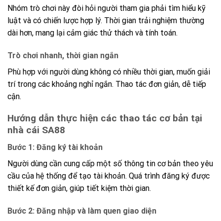
Nhóm trò chơi này đòi hỏi người tham gia phải tìm hiểu kỹ
luật và có chiến lược hợp lý. Thời gian trải nghiệm thường
dài hơn, mang lại cảm giác thử thách và tính toán.
Trò chơi nhanh, thời gian ngắn
Phù hợp với người dùng không có nhiều thời gian, muốn giải
trí trong các khoảng nghỉ ngắn. Thao tác đơn giản, dễ tiếp
cận.
Hướng dẫn thực hiện các thao tác cơ bản tại
nhà cái SA88
Bước 1: Đăng ký tài khoản
Người dùng cần cung cấp một số thông tin cơ bản theo yêu
cầu của hệ thống để tạo tài khoản. Quá trình đăng ký được
thiết kế đơn giản, giúp tiết kiệm thời gian.
Bước 2: Đăng nhập và làm quen giao diện