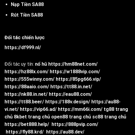
Nạp Tiền SA88
Rút Tiền SA88
Đối tác chiến lược
https://df999.nl/
Đối tác uy tín:
nổ hũ
https://hm88net.com/
https://hz88lx.com/
https://w1888vip.com/
https://555winny.com/
https://85pg666.vip/
https://88aaio.com/
https://tt88.in.net/
https://nk88.in.net/
https://eau88.com/
https://tt88.beer/
https://188v.design/
https://au88-
vi.net/
https://vip66.ad/
https://mm66i.com/
tg88 trang
chủ
8kbet trang chủ
open88 trang chủ
sc88 trang chủ
https://bet888.help/
https://888pvip.com/
https://fly88.krd/
https://au88.dev/