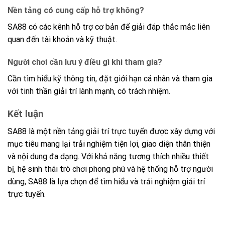
Nền tảng có cung cấp hỗ trợ không?
SA88 có các kênh hỗ trợ cơ bản để giải đáp thắc mắc liên
quan đến tài khoản và kỹ thuật.
Người chơi cần lưu ý điều gì khi tham gia?
Cần tìm hiểu kỹ thông tin, đặt giới hạn cá nhân và tham gia
với tinh thần giải trí lành mạnh, có trách nhiệm.
Kết luận
SA88 là một nền tảng giải trí trực tuyến được xây dựng với
mục tiêu mang lại trải nghiệm tiện lợi, giao diện thân thiện
và nội dung đa dạng. Với khả năng tương thích nhiều thiết
bị, hệ sinh thái trò chơi phong phú và hệ thống hỗ trợ người
dùng, SA88 là lựa chọn để tìm hiểu và trải nghiệm giải trí
trực tuyến.