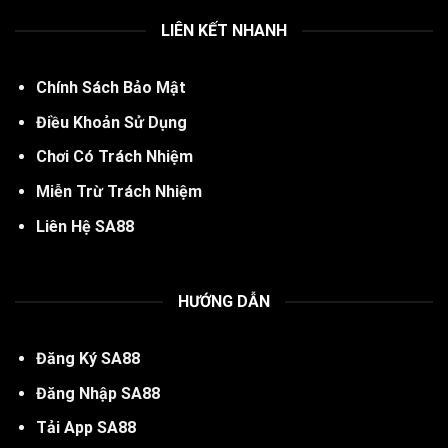
LIÊN KẾT NHANH
Chính Sách Bảo Mật
Điều Khoản Sử Dụng
Chơi Có Trách Nhiệm
Miễn Trừ Trách Nhiệm
Liên Hệ SA88
HƯỚNG DẪN
Đăng Ký SA88
Đăng Nhập SA88
Tải App SA88