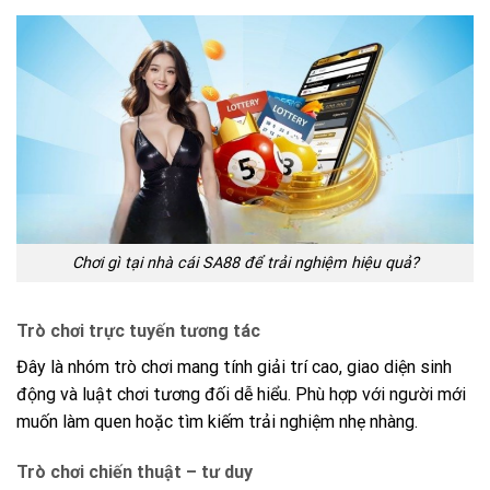
Chơi gì tại nhà cái SA88 để trải nghiệm hiệu quả?
Trò chơi trực tuyến tương tác
Đây là nhóm trò chơi mang tính giải trí cao, giao diện sinh
động và luật chơi tương đối dễ hiểu. Phù hợp với người mới
muốn làm quen hoặc tìm kiếm trải nghiệm nhẹ nhàng.
Trò chơi chiến thuật – tư duy