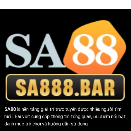
SA88
là nền tảng giải trí trực tuyến được nhiều người tìm
hiểu. Bài viết cung cấp thông tin tổng quan, ưu điểm nổi bật,
danh mục trò chơi và hướng dẫn sử dụng.