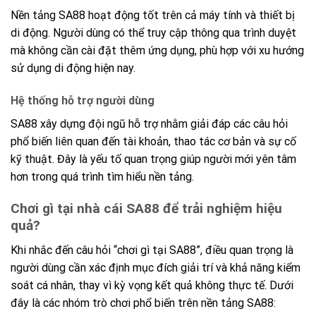
Nền tảng SA88 hoạt động tốt trên cả máy tính và thiết bị
di động. Người dùng có thể truy cập thông qua trình duyệt
mà không cần cài đặt thêm ứng dụng, phù hợp với xu hướng
sử dụng di động hiện nay.
Hệ thống hỗ trợ người dùng
SA88 xây dựng đội ngũ hỗ trợ nhằm giải đáp các câu hỏi
phổ biến liên quan đến tài khoản, thao tác cơ bản và sự cố
kỹ thuật. Đây là yếu tố quan trọng giúp người mới yên tâm
hơn trong quá trình tìm hiểu nền tảng.
Chơi gì tại nhà cái SA88 để trải nghiệm hiệu
quả?
Khi nhắc đến câu hỏi “chơi gì tại SA88”, điều quan trọng là
người dùng cần xác định mục đích giải trí và khả năng kiểm
soát cá nhân, thay vì kỳ vọng kết quả không thực tế. Dưới
đây là các nhóm trò chơi phổ biến trên nền tảng SA88: