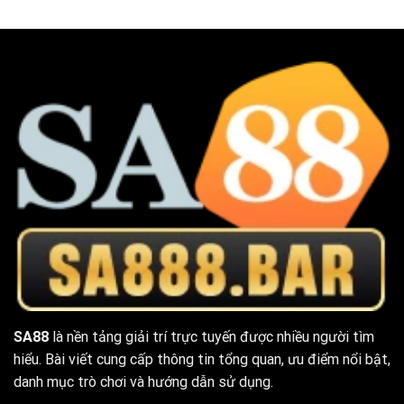
SA88
là nền tảng giải trí trực tuyến được nhiều người tìm
hiểu. Bài viết cung cấp thông tin tổng quan, ưu điểm nổi bật,
danh mục trò chơi và hướng dẫn sử dụng.