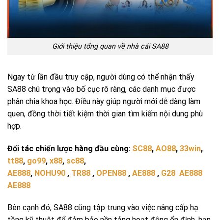
Giới thiệu tổng quan về nhà cái SA88
Ngay từ lần đầu truy cập, người dùng có thể nhận thấy
SA88 chú trọng vào bố cục rõ ràng, các danh mục được
phân chia khoa học. Điều này giúp người mới dễ dàng làm
quen, đồng thời tiết kiệm thời gian tìm kiếm nội dung phù
hợp.
Đối tác chiến lược hàng đầu cùng:
SC88
,
AO88
,
33win
,
tt88
,
go99
,
x88
,
sc88
,
AE888
,
NOHU90
,
TR88
,
OPEN88
,
AE888
,
G28
AE888
AE888
Bên cạnh đó, SA88 cũng tập trung vào việc nâng cấp hạ
tầng kỹ thuật để đảm bảo nền tảng hoạt động ổn định, hạn