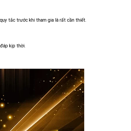
uy tắc trước khi tham gia là rất cần thiết.
đáp kịp thời.