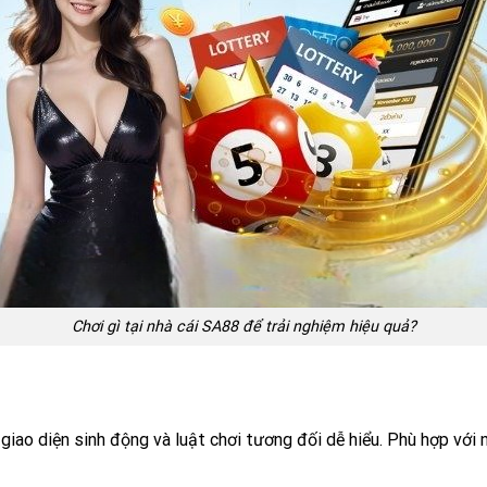
Chơi gì tại nhà cái SA88 để trải nghiệm hiệu quả?
o, giao diện sinh động và luật chơi tương đối dễ hiểu. Phù hợp v