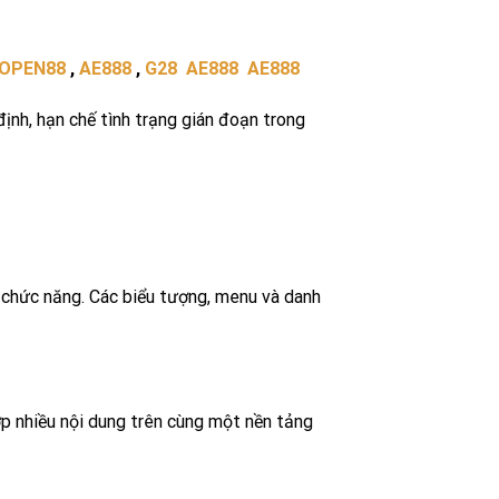
OPEN88
,
AE888
,
G28
AE888
AE888
nh, hạn chế tình trạng gián đoạn trong
 chức năng. Các biểu tượng, menu và danh
ợp nhiều nội dung trên cùng một nền tảng