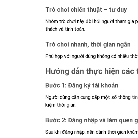
Trò chơi chiến thuật – tư duy
Nhóm trò chơi này đòi hỏi người tham gia ph
thách và tính toán.
Trò chơi nhanh, thời gian ngắn
Phù hợp với người dùng không có nhiều thời 
Hướng dẫn thực hiện các t
Bước 1: Đăng ký tài khoản
Người dùng cần cung cấp một số thông tin c
kiệm thời gian.
Bước 2: Đăng nhập và làm quen g
Sau khi đăng nhập, nên dành thời gian khá