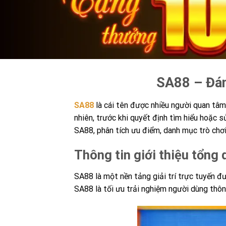
SA88 – Đán
SA88
là cái tên được nhiều người quan tâm 
nhiên, trước khi quyết định tìm hiểu hoặc s
SA88, phân tích ưu điểm, danh mục trò chơ
Thông tin giới thiệu tổng
SA88 là một nền tảng giải trí trực tuyến đ
SA88 là tối ưu trải nghiệm người dùng thông