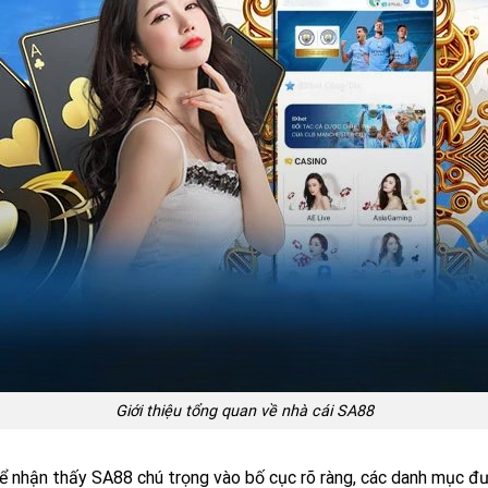
Giới thiệu tổng quan về nhà cái SA88
hể nhận thấy SA88 chú trọng vào bố cục rõ ràng, các danh mục đư