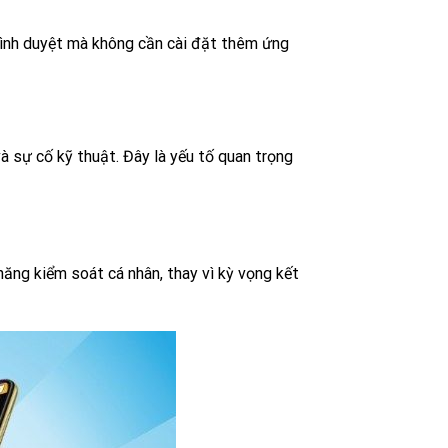
trình duyệt mà không cần cài đặt thêm ứng
à sự cố kỹ thuật. Đây là yếu tố quan trọng
 năng kiểm soát cá nhân, thay vì kỳ vọng kết