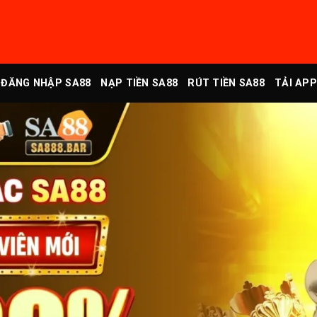
ĐĂNG NHẬP SA88
NẠP TIỀN SA88
RÚT TIỀN SA88
TẢI APP