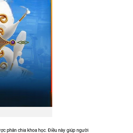
ợc phân chia khoa học. Điều này giúp người