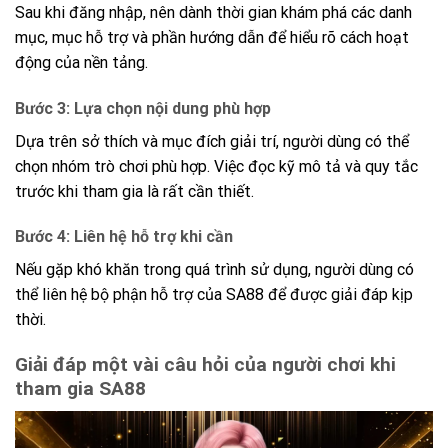
Sau khi đăng nhập, nên dành thời gian khám phá các danh
mục, mục hỗ trợ và phần hướng dẫn để hiểu rõ cách hoạt
động của nền tảng.
Bước 3: Lựa chọn nội dung phù hợp
Dựa trên sở thích và mục đích giải trí, người dùng có thể
chọn nhóm trò chơi phù hợp. Việc đọc kỹ mô tả và quy tắc
trước khi tham gia là rất cần thiết.
Bước 4: Liên hệ hỗ trợ khi cần
Nếu gặp khó khăn trong quá trình sử dụng, người dùng có
thể liên hệ bộ phận hỗ trợ của SA88 để được giải đáp kịp
thời.
Giải đáp một vài câu hỏi của người chơi khi
tham gia SA88