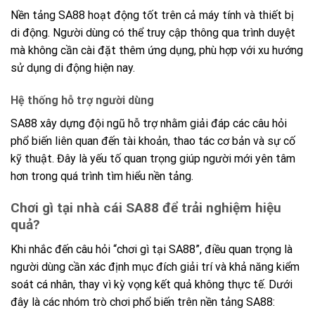
Nền tảng SA88 hoạt động tốt trên cả máy tính và thiết bị
di động. Người dùng có thể truy cập thông qua trình duyệt
mà không cần cài đặt thêm ứng dụng, phù hợp với xu hướng
sử dụng di động hiện nay.
Hệ thống hỗ trợ người dùng
SA88 xây dựng đội ngũ hỗ trợ nhằm giải đáp các câu hỏi
phổ biến liên quan đến tài khoản, thao tác cơ bản và sự cố
kỹ thuật. Đây là yếu tố quan trọng giúp người mới yên tâm
hơn trong quá trình tìm hiểu nền tảng.
Chơi gì tại nhà cái SA88 để trải nghiệm hiệu
quả?
Khi nhắc đến câu hỏi “chơi gì tại SA88”, điều quan trọng là
người dùng cần xác định mục đích giải trí và khả năng kiểm
soát cá nhân, thay vì kỳ vọng kết quả không thực tế. Dưới
đây là các nhóm trò chơi phổ biến trên nền tảng SA88: