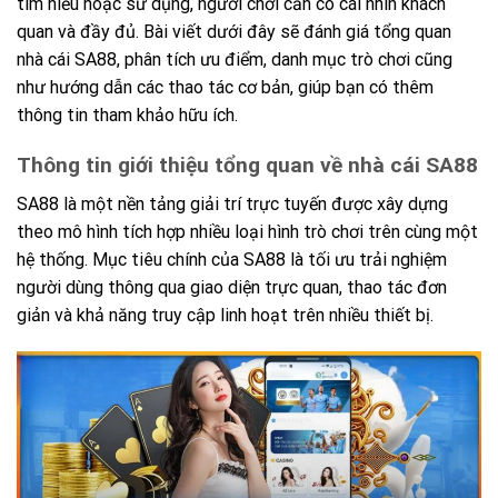
tìm hiểu hoặc sử dụng, người chơi cần có cái nhìn khách
quan và đầy đủ. Bài viết dưới đây sẽ đánh giá tổng quan
nhà cái SA88, phân tích ưu điểm, danh mục trò chơi cũng
như hướng dẫn các thao tác cơ bản, giúp bạn có thêm
thông tin tham khảo hữu ích.
Thông tin giới thiệu tổng quan về nhà cái SA88
SA88 là một nền tảng giải trí trực tuyến được xây dựng
theo mô hình tích hợp nhiều loại hình trò chơi trên cùng một
hệ thống. Mục tiêu chính của SA88 là tối ưu trải nghiệm
người dùng thông qua giao diện trực quan, thao tác đơn
giản và khả năng truy cập linh hoạt trên nhiều thiết bị.