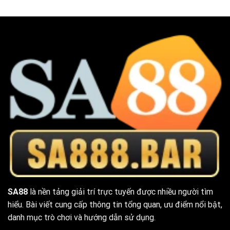
SA88
là nền tảng giải trí trực tuyến được nhiều người tìm
hiểu. Bài viết cung cấp thông tin tổng quan, ưu điểm nổi bật,
danh mục trò chơi và hướng dẫn sử dụng.