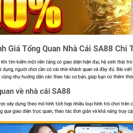
h Giá Tổng Quan Nhà Cái SA88 Chi 
khi tìm kiếm một nền tảng có giao diện hiện đại, hệ sinh thái trò
ử dụng, người chơi cần có cái nhìn khách quan và đầy đủ. Bài viế
i cũng như hướng dẫn các thao tác cơ bản, giúp bạn có thêm thô
 quan về nhà cái SA88
ược xây dựng theo mô hình tích hợp nhiều loại hình trò chơi trên
 qua giao diện trực quan, thao tác đơn giản và khả năng truy cập 