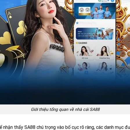
Giới thiệu tổng quan về nhà cái SA88
hể nhận thấy SA88 chú trọng vào bố cục rõ ràng, các danh mục đư