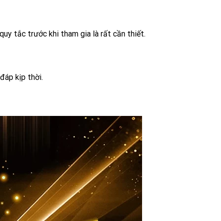
uy tắc trước khi tham gia là rất cần thiết.
đáp kịp thời.