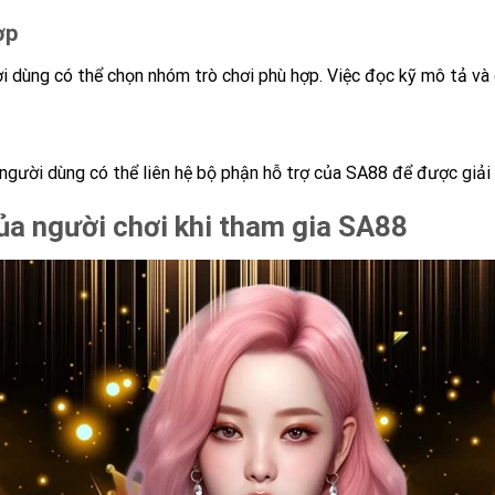
ợp
ời dùng có thể chọn nhóm trò chơi phù hợp. Việc đọc kỹ mô tả và q
người dùng có thể liên hệ bộ phận hỗ trợ của SA88 để được giải 
của người chơi khi tham gia SA88