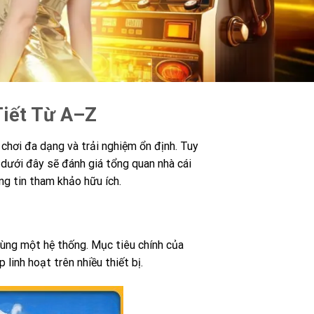
Tiết Từ A–Z
 chơi đa dạng và trải nghiệm ổn định. Tuy
t dưới đây sẽ đánh giá tổng quan nhà cái
ng tin tham khảo hữu ích.
 cùng một hệ thống. Mục tiêu chính của
linh hoạt trên nhiều thiết bị.