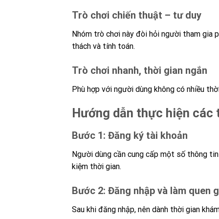
Trò chơi chiến thuật – tư duy
Nhóm trò chơi này đòi hỏi người tham gia ph
thách và tính toán.
Trò chơi nhanh, thời gian ngắn
Phù hợp với người dùng không có nhiều thời 
Hướng dẫn thực hiện các t
Bước 1: Đăng ký tài khoản
Người dùng cần cung cấp một số thông tin c
kiệm thời gian.
Bước 2: Đăng nhập và làm quen g
Sau khi đăng nhập, nên dành thời gian khá