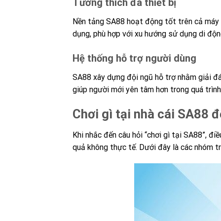
Tương thích đa thiết bị
Nền tảng SA88 hoạt động tốt trên cả máy t
dụng, phù hợp với xu hướng sử dụng di động
Hệ thống hỗ trợ người dùng
SA88 xây dựng đội ngũ hỗ trợ nhằm giải đáp
giúp người mới yên tâm hơn trong quá trình
Chơi gì tại nhà cái SA88 đ
Khi nhắc đến câu hỏi “chơi gì tại SA88”, đi
quả không thực tế. Dưới đây là các nhóm tr