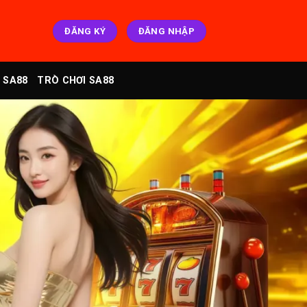
ĐĂNG KÝ
ĐĂNG NHẬP
 SA88
TRÒ CHƠI SA88