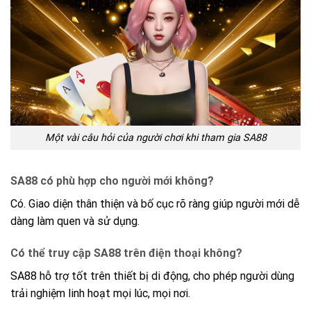
Một vài câu hỏi của người chơi khi tham gia SA88
SA88 có phù hợp cho người mới không?
Có. Giao diện thân thiện và bố cục rõ ràng giúp người mới dễ
dàng làm quen và sử dụng.
Có thể truy cập SA88 trên điện thoại không?
SA88 hỗ trợ tốt trên thiết bị di động, cho phép người dùng
trải nghiệm linh hoạt mọi lúc, mọi nơi.