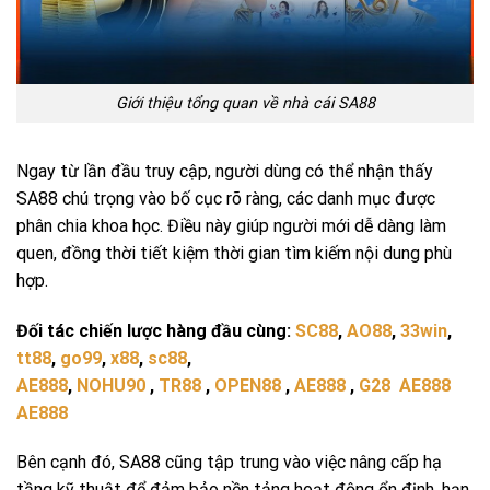
Giới thiệu tổng quan về nhà cái SA88
Ngay từ lần đầu truy cập, người dùng có thể nhận thấy
SA88 chú trọng vào bố cục rõ ràng, các danh mục được
phân chia khoa học. Điều này giúp người mới dễ dàng làm
quen, đồng thời tiết kiệm thời gian tìm kiếm nội dung phù
hợp.
Đối tác chiến lược hàng đầu cùng:
SC88
,
AO88
,
33win
,
tt88
,
go99
,
x88
,
sc88
,
AE888
,
NOHU90
,
TR88
,
OPEN88
,
AE888
,
G28
AE888
AE888
Bên cạnh đó, SA88 cũng tập trung vào việc nâng cấp hạ
tầng kỹ thuật để đảm bảo nền tảng hoạt động ổn định, hạn