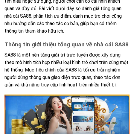
tìm hiểu hoặc sử dụng, người chơi cần có cái nhìn khách
quan và đầy đủ. Bài viết dưới đây sẽ đánh giá tổng quan
nhà cái SA88, phân tích ưu điểm, danh mục trò chơi cũng
như hướng dẫn các thao tác cơ bản, giúp bạn có thêm
thông tin tham khảo hữu ích.
Thông tin giới thiệu tổng quan về nhà cái SA88
SA88 là một nền tảng giải trí trực tuyến được xây dựng
theo mô hình tích hợp nhiều loại hình trò chơi trên cùng một
hệ thống. Mục tiêu chính của SA88 là tối ưu trải nghiệm
người dùng thông qua giao diện trực quan, thao tác đơn
giản và khả năng truy cập linh hoạt trên nhiều thiết bị.