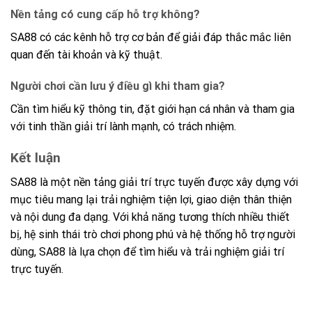
Nền tảng có cung cấp hỗ trợ không?
SA88 có các kênh hỗ trợ cơ bản để giải đáp thắc mắc liên
quan đến tài khoản và kỹ thuật.
Người chơi cần lưu ý điều gì khi tham gia?
Cần tìm hiểu kỹ thông tin, đặt giới hạn cá nhân và tham gia
với tinh thần giải trí lành mạnh, có trách nhiệm.
Kết luận
SA88 là một nền tảng giải trí trực tuyến được xây dựng với
mục tiêu mang lại trải nghiệm tiện lợi, giao diện thân thiện
và nội dung đa dạng. Với khả năng tương thích nhiều thiết
bị, hệ sinh thái trò chơi phong phú và hệ thống hỗ trợ người
dùng, SA88 là lựa chọn để tìm hiểu và trải nghiệm giải trí
trực tuyến.