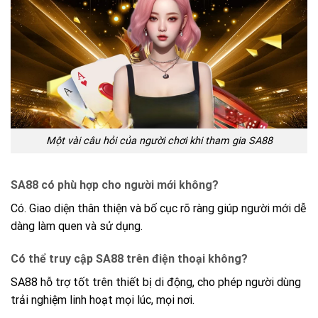
Một vài câu hỏi của người chơi khi tham gia SA88
SA88 có phù hợp cho người mới không?
Có. Giao diện thân thiện và bố cục rõ ràng giúp người mới dễ
dàng làm quen và sử dụng.
Có thể truy cập SA88 trên điện thoại không?
SA88 hỗ trợ tốt trên thiết bị di động, cho phép người dùng
trải nghiệm linh hoạt mọi lúc, mọi nơi.