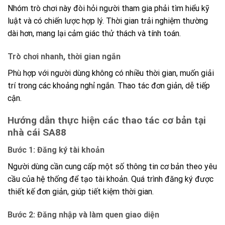
Nhóm trò chơi này đòi hỏi người tham gia phải tìm hiểu kỹ
luật và có chiến lược hợp lý. Thời gian trải nghiệm thường
dài hơn, mang lại cảm giác thử thách và tính toán.
Trò chơi nhanh, thời gian ngắn
Phù hợp với người dùng không có nhiều thời gian, muốn giải
trí trong các khoảng nghỉ ngắn. Thao tác đơn giản, dễ tiếp
cận.
Hướng dẫn thực hiện các thao tác cơ bản tại
nhà cái SA88
Bước 1: Đăng ký tài khoản
Người dùng cần cung cấp một số thông tin cơ bản theo yêu
cầu của hệ thống để tạo tài khoản. Quá trình đăng ký được
thiết kế đơn giản, giúp tiết kiệm thời gian.
Bước 2: Đăng nhập và làm quen giao diện