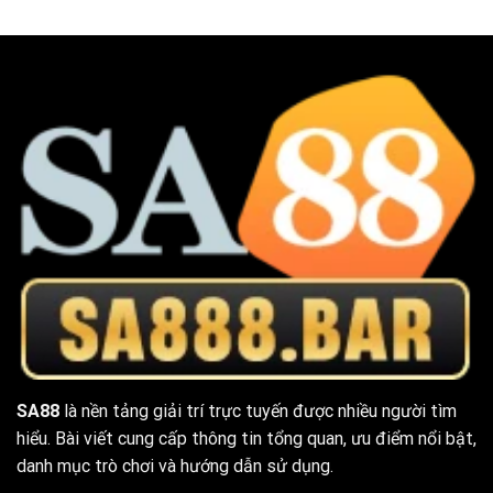
SA88
là nền tảng giải trí trực tuyến được nhiều người tìm
hiểu. Bài viết cung cấp thông tin tổng quan, ưu điểm nổi bật,
danh mục trò chơi và hướng dẫn sử dụng.