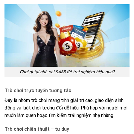
Chơi gì tại nhà cái SA88 để trải nghiệm hiệu quả?
Trò chơi trực tuyến tương tác
Đây là nhóm trò chơi mang tính giải trí cao, giao diện sinh
động và luật chơi tương đối dễ hiểu. Phù hợp với người mới
muốn làm quen hoặc tìm kiếm trải nghiệm nhẹ nhàng.
Trò chơi chiến thuật – tư duy