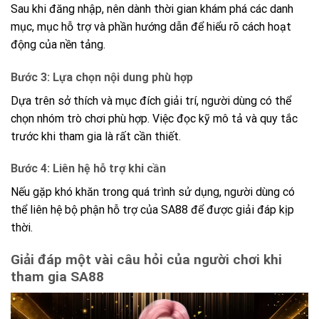
Sau khi đăng nhập, nên dành thời gian khám phá các danh
mục, mục hỗ trợ và phần hướng dẫn để hiểu rõ cách hoạt
động của nền tảng.
Bước 3: Lựa chọn nội dung phù hợp
Dựa trên sở thích và mục đích giải trí, người dùng có thể
chọn nhóm trò chơi phù hợp. Việc đọc kỹ mô tả và quy tắc
trước khi tham gia là rất cần thiết.
Bước 4: Liên hệ hỗ trợ khi cần
Nếu gặp khó khăn trong quá trình sử dụng, người dùng có
thể liên hệ bộ phận hỗ trợ của SA88 để được giải đáp kịp
thời.
Giải đáp một vài câu hỏi của người chơi khi
tham gia SA88