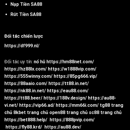
Nạp Tiền SA88
Rút Tiền SA88
Đối tác chiến lược
https://df999.nl/
Đối tác uy tín:
nổ hũ
https://hm88net.com/
https://hz88lx.com/
https://w1888vip.com/
https://555winny.com/
https://85pg666.vip/
https://88aaio.com/
https://tt88.in.net/
https://nk88.in.net/
https://eau88.com/
https://tt88.beer/
https://188v.design/
https://au88-
vi.net/
https://vip66.ad/
https://mm66i.com/
tg88 trang
chủ
8kbet trang chủ
open88 trang chủ
sc88 trang chủ
https://bet888.help/
https://888pvip.com/
https://fly88.krd/
https://au88.dev/