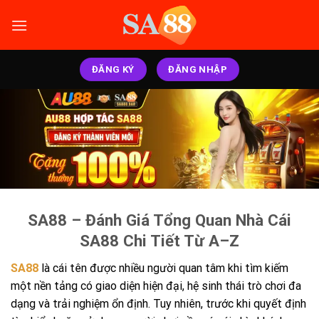
Bỏ
qua
nội
dung
ĐĂNG KÝ
ĐĂNG NHẬP
SA88 – Đánh Giá Tổng Quan Nhà Cái
SA88 Chi Tiết Từ A–Z
SA88
là cái tên được nhiều người quan tâm khi tìm kiếm
một nền tảng có giao diện hiện đại, hệ sinh thái trò chơi đa
dạng và trải nghiệm ổn định. Tuy nhiên, trước khi quyết định