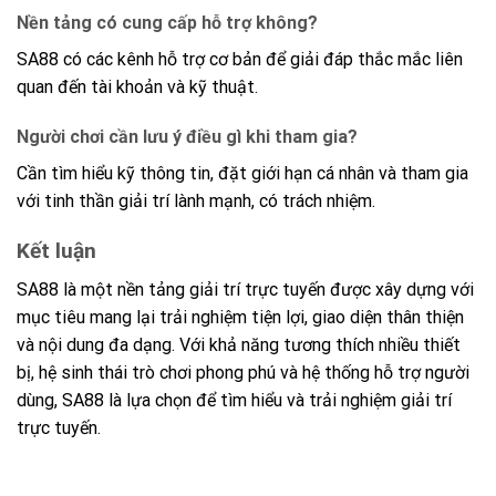
Nền tảng có cung cấp hỗ trợ không?
SA88 có các kênh hỗ trợ cơ bản để giải đáp thắc mắc liên
quan đến tài khoản và kỹ thuật.
Người chơi cần lưu ý điều gì khi tham gia?
Cần tìm hiểu kỹ thông tin, đặt giới hạn cá nhân và tham gia
với tinh thần giải trí lành mạnh, có trách nhiệm.
Kết luận
SA88 là một nền tảng giải trí trực tuyến được xây dựng với
mục tiêu mang lại trải nghiệm tiện lợi, giao diện thân thiện
và nội dung đa dạng. Với khả năng tương thích nhiều thiết
bị, hệ sinh thái trò chơi phong phú và hệ thống hỗ trợ người
dùng, SA88 là lựa chọn để tìm hiểu và trải nghiệm giải trí
trực tuyến.