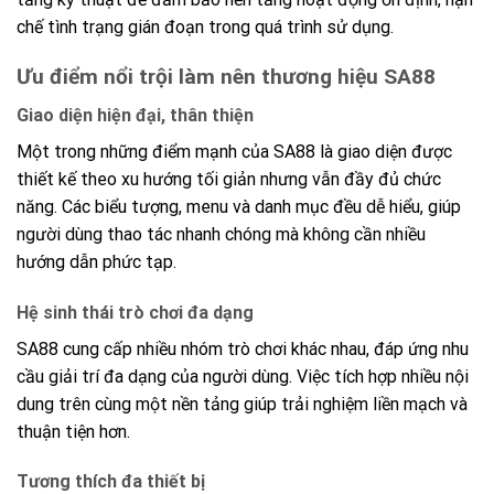
chế tình trạng gián đoạn trong quá trình sử dụng.
Ưu điểm nổi trội làm nên thương hiệu SA88
Giao diện hiện đại, thân thiện
Một trong những điểm mạnh của SA88 là giao diện được
thiết kế theo xu hướng tối giản nhưng vẫn đầy đủ chức
năng. Các biểu tượng, menu và danh mục đều dễ hiểu, giúp
người dùng thao tác nhanh chóng mà không cần nhiều
hướng dẫn phức tạp.
Hệ sinh thái trò chơi đa dạng
SA88 cung cấp nhiều nhóm trò chơi khác nhau, đáp ứng nhu
cầu giải trí đa dạng của người dùng. Việc tích hợp nhiều nội
dung trên cùng một nền tảng giúp trải nghiệm liền mạch và
thuận tiện hơn.
Tương thích đa thiết bị