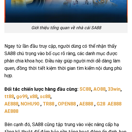
Giới thiệu tổng quan về nhà cái SA88
Ngay từ lần đầu truy cập, người dùng có thể nhận thấy
SA88 chú trọng vào bố cục rõ ràng, các danh mục được
phân chia khoa học. Điều này giúp người mới dễ dàng làm
quen, đồng thời tiết kiệm thời gian tìm kiếm nội dung phù
hợp.
Đối tác chiến lược hàng đầu cùng:
SC88
,
AO88
,
33win
,
tt88
,
go99
,
x88
,
sc88
,
AE888
,
NOHU90
,
TR88
,
OPEN88
,
AE888
,
G28
AE888
AE888
Bên cạnh đó, SA88 cũng tập trung vào việc nâng cấp hạ
tầng kỹ thuật để đảm bảo nền tảng hoạt động ổn định, hạn