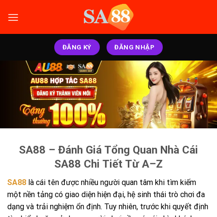
Bỏ
qua
nội
dung
ĐĂNG KÝ
ĐĂNG NHẬP
SA88 – Đánh Giá Tổng Quan Nhà Cái
SA88 Chi Tiết Từ A–Z
SA88
là cái tên được nhiều người quan tâm khi tìm kiếm
một nền tảng có giao diện hiện đại, hệ sinh thái trò chơi đa
dạng và trải nghiệm ổn định. Tuy nhiên, trước khi quyết định