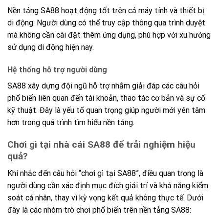
Nền tảng SA88 hoạt động tốt trên cả máy tính và thiết bị
di động. Người dùng có thể truy cập thông qua trình duyệt
mà không cần cài đặt thêm ứng dụng, phù hợp với xu hướng
sử dụng di động hiện nay.
Hệ thống hỗ trợ người dùng
SA88 xây dựng đội ngũ hỗ trợ nhằm giải đáp các câu hỏi
phổ biến liên quan đến tài khoản, thao tác cơ bản và sự cố
kỹ thuật. Đây là yếu tố quan trọng giúp người mới yên tâm
hơn trong quá trình tìm hiểu nền tảng.
Chơi gì tại nhà cái SA88 để trải nghiệm hiệu
quả?
Khi nhắc đến câu hỏi “chơi gì tại SA88”, điều quan trọng là
người dùng cần xác định mục đích giải trí và khả năng kiểm
soát cá nhân, thay vì kỳ vọng kết quả không thực tế. Dưới
đây là các nhóm trò chơi phổ biến trên nền tảng SA88: