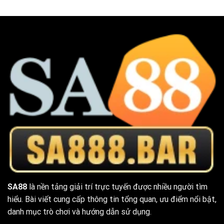
SA88
là nền tảng giải trí trực tuyến được nhiều người tìm
hiểu. Bài viết cung cấp thông tin tổng quan, ưu điểm nổi bật,
danh mục trò chơi và hướng dẫn sử dụng.