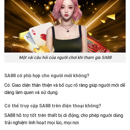
Một vài câu hỏi của người chơi khi tham gia SA88
SA88 có phù hợp cho người mới không?
Có. Giao diện thân thiện và bố cục rõ ràng giúp người mới dễ
dàng làm quen và sử dụng.
Có thể truy cập SA88 trên điện thoại không?
SA88 hỗ trợ tốt trên thiết bị di động, cho phép người dùng
trải nghiệm linh hoạt mọi lúc, mọi nơi.