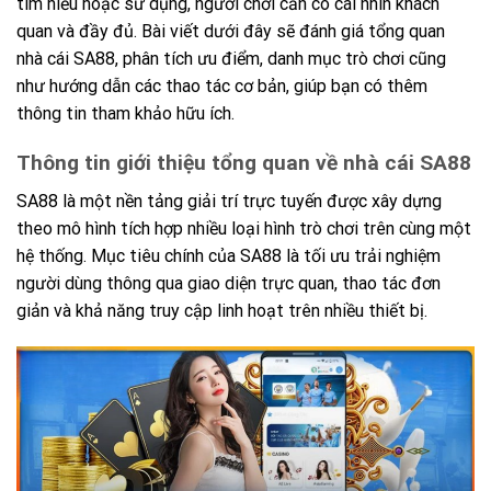
tìm hiểu hoặc sử dụng, người chơi cần có cái nhìn khách
quan và đầy đủ. Bài viết dưới đây sẽ đánh giá tổng quan
nhà cái SA88, phân tích ưu điểm, danh mục trò chơi cũng
như hướng dẫn các thao tác cơ bản, giúp bạn có thêm
thông tin tham khảo hữu ích.
Thông tin giới thiệu tổng quan về nhà cái SA88
SA88 là một nền tảng giải trí trực tuyến được xây dựng
theo mô hình tích hợp nhiều loại hình trò chơi trên cùng một
hệ thống. Mục tiêu chính của SA88 là tối ưu trải nghiệm
người dùng thông qua giao diện trực quan, thao tác đơn
giản và khả năng truy cập linh hoạt trên nhiều thiết bị.