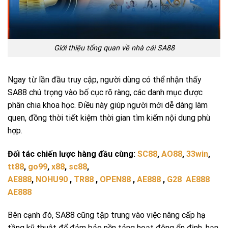
Giới thiệu tổng quan về nhà cái SA88
Ngay từ lần đầu truy cập, người dùng có thể nhận thấy
SA88 chú trọng vào bố cục rõ ràng, các danh mục được
phân chia khoa học. Điều này giúp người mới dễ dàng làm
quen, đồng thời tiết kiệm thời gian tìm kiếm nội dung phù
hợp.
Đối tác chiến lược hàng đầu cùng:
SC88
,
AO88
,
33win
,
tt88
,
go99
,
x88
,
sc88
,
AE888
,
NOHU90
,
TR88
,
OPEN88
,
AE888
,
G28
AE888
AE888
Bên cạnh đó, SA88 cũng tập trung vào việc nâng cấp hạ
tầng kỹ thuật để đảm bảo nền tảng hoạt động ổn định, hạn