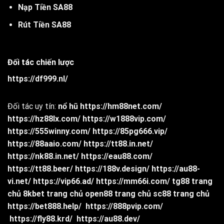
Nạp Tiền SA88
Rút Tiền SA88
Đối tác chiến lược
https://df999.nl/
Đối tác uy tín:
nổ hũ
https://hm88net.com/
https://hz88lx.com/
https://w1888vip.com/
https://555winny.com/
https://85pg666.vip/
https://88aaio.com/
https://tt88.in.net/
https://nk88.in.net/
https://eau88.com/
https://tt88.beer/
https://188v.design/
https://au88-
vi.net/
https://vip66.ad/
https://mm66i.com/
tg88 trang
chủ
8kbet trang chủ
open88 trang chủ
sc88 trang chủ
https://bet888.help/
https://888pvip.com/
https://fly88.krd/
https://au88.dev/