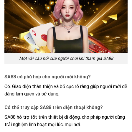
Một vài câu hỏi của người chơi khi tham gia SA88
SA88 có phù hợp cho người mới không?
Có. Giao diện thân thiện và bố cục rõ ràng giúp người mới dễ
dàng làm quen và sử dụng.
Có thể truy cập SA88 trên điện thoại không?
SA88 hỗ trợ tốt trên thiết bị di động, cho phép người dùng
trải nghiệm linh hoạt mọi lúc, mọi nơi.