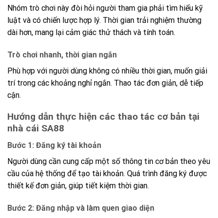
Nhóm trò chơi này đòi hỏi người tham gia phải tìm hiểu kỹ
luật và có chiến lược hợp lý. Thời gian trải nghiệm thường
dài hơn, mang lại cảm giác thử thách và tính toán.
Trò chơi nhanh, thời gian ngắn
Phù hợp với người dùng không có nhiều thời gian, muốn giải
trí trong các khoảng nghỉ ngắn. Thao tác đơn giản, dễ tiếp
cận.
Hướng dẫn thực hiện các thao tác cơ bản tại
nhà cái SA88
Bước 1: Đăng ký tài khoản
Người dùng cần cung cấp một số thông tin cơ bản theo yêu
cầu của hệ thống để tạo tài khoản. Quá trình đăng ký được
thiết kế đơn giản, giúp tiết kiệm thời gian.
Bước 2: Đăng nhập và làm quen giao diện