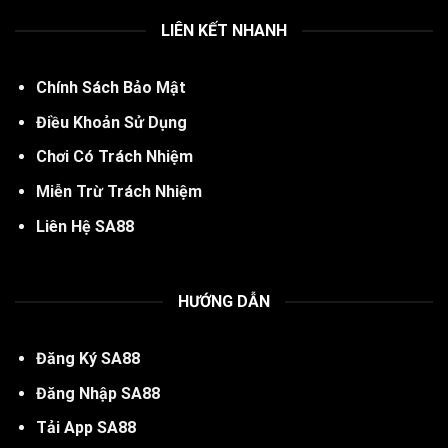
LIÊN KẾT NHANH
Chính Sách Bảo Mật
Điều Khoản Sử Dụng
Chơi Có Trách Nhiệm
Miễn Trừ Trách Nhiệm
Liên Hệ SA88
HƯỚNG DẪN
Đăng Ký SA88
Đăng Nhập SA88
Tải App SA88